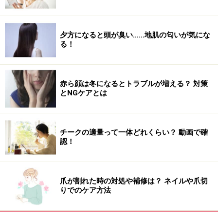
夕方になると頭が臭い……地肌の匂いが気にな
る！
赤ら顔は冬になるとトラブルが増える？ 対策
とNGケアとは
チークの適量って一体どれくらい？ 動画で確
認！
爪が割れた時の対処や補修は？ ネイルや爪切
りでのケア方法