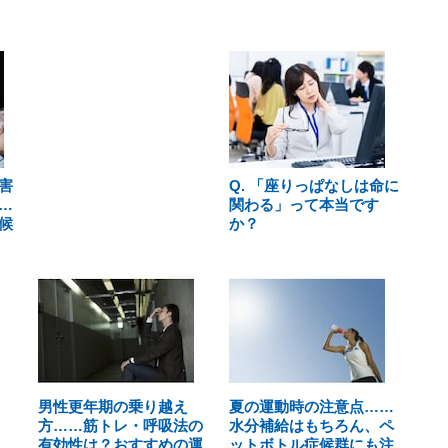
害
Q. 「座りっぱなしは命に
…
関わる」って本当です
候
か？
男性更年期の乗り越え
夏の運動時の注意点……
方……筋トレ・呼吸法の
水分補給はもちろん、ペ
有効性は？おすすめの運
ットボトル症候群にも注