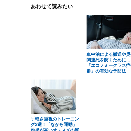
あわせて読みたい
車中泊による搬送や災
関連死を防ぐために…
「エコノミークラス症
群」の有効な予防法
手軽さ重視のトレーニン
グ3選！「ながら運動」
効果が高いオススメの運