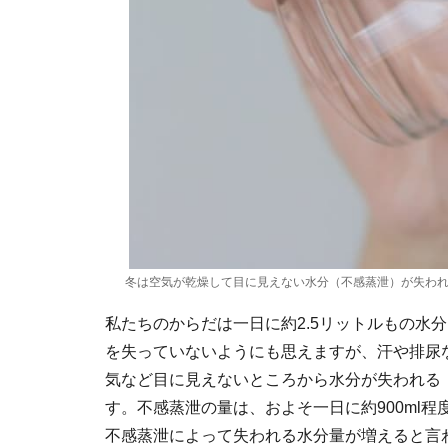
冬は空気が乾燥して目に見えない水分（不感蒸泄）が失わ
私たちのからだは一日に約2.5リットルもの水
を失っていないようにも思えますが、汗や排尿
気など目に見えないところから水分が失われる
す。不感蒸泄の量は、およそ一日に約900ml
不感蒸泄によって失われる水分量が増えると言