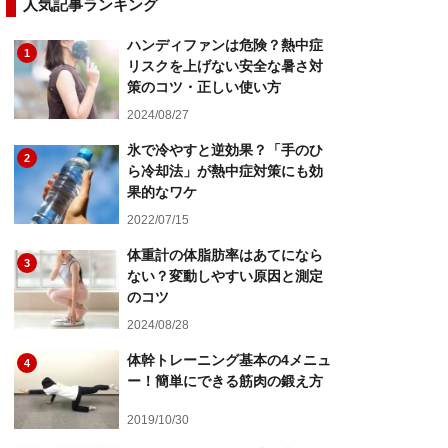
人気記事ランキング
ハンディファンは危険？熱中症
1
リスクを上げない安全な暑さ対
策のコツ・正しい使い方
2024/08/27
氷で冷やすと逆効果？「手のひ
2
ら冷却法」が熱中症対策にも効
果的なワケ
2022/07/15
体重計の体脂肪率はあてになら
3
ない？変動しやすい原因と測定
のコツ
2024/08/28
体幹トレーニング基本の4メニュ
4
ー！簡単にできる筋肉の鍛え方
2019/10/30