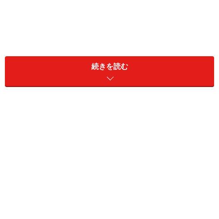
続きを読む
小さいころから母の「愛情という名の支配」に苦しめら
れてきた。それでも言い返すこともあったのだが、母は
すぐに泣き出すので、めんどうくさくなって「はいは
い」と言うことを聞いているふりをし続けてきた。