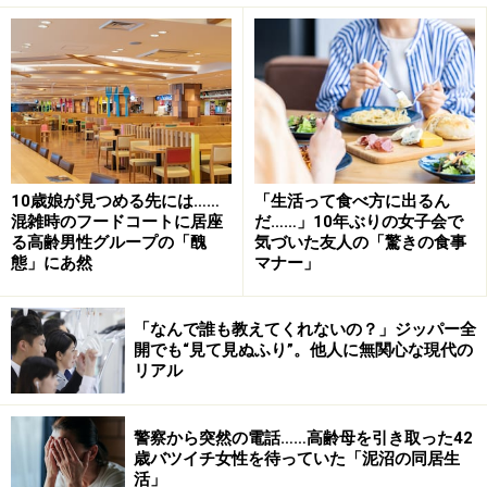
先日、エミさんが冷蔵庫を開けると蒸し焼きそばがひと
つだけあった。賞味期限も切れかけている。
10歳娘が見つめる先には……
「生活って食べ方に出るん
混雑時のフードコートに居座
だ……」10年ぶりの女子会で
「鉄板焼きをして最後にやきそばを少しずつ食べようと
る高齢男性グループの「醜
気づいた友人の「驚きの食事
母に提案すると、『ひとつしかないなら、あなたが食べ
態」にあ然
マナー」
なさい。私はいいから』って。いつもこうなんですよ。
量が少ないものだと母はいつも、『私はいいから』と言
「なんで誰も教えてくれないの？」ジッパー全
う。それが母の好物であってもです。そういう異常な忖
開でも“見て見ぬふり”。他人に無関心な現代の
リアル
度が気持ち悪くて、ひとつしかないなら半分にすればい
いじゃん、どうしてなんでもそうやって『私はいいか
警察から突然の電話……高齢母を引き取った42
ら』って譲ろうとするのよと言うと、『私はあなたに養
歳バツイチ女性を待っていた「泥沼の同居生
ってもらっているから』と」
活」