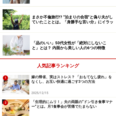
この一言で、エミさんはキレてしまった。「私はあんた
まさか不倫旅行!? “泊まりの合宿”と偽り夫がし
の夫じゃない！」と。夫に頼り、夫に依存するように母
ていたこととは。「身勝手な言い分」にイラッ
はエミさんに寄りかかってくるのだ。
「品のいい」50代女性が「絶対にしないこ
それでいて私を「下に」見る母
と」とは？ 内面から美しい人の6つの特徴
エミさんの仕事はエンタメ関係の広報だ。週末が休みと
は限らないし、人間関係も幅が広い。
人気記事ランキング
嫁の帰省、実はストレス？ 「おもてなし疲れ」を
1
「仕事の話は母にはしません。したってわからないし、
なくし、お互い快適に過ごす3つの方法
以前、ちょっと話したらあたかも上司のように説教され
2025/12/15
たので、それ以降しないことにしています。でも母は基
本的に私の仕事を『遊びみたいなもの』だと思ってい
「生理的にムリ！」夫の両親の“ドン引き食事マナ
2
ー”とは。月1食事会が苦痛でたまらない
る。先日も3日ほど出張だったんですが、出張前後って
仕事が山積みになってしまうんですよね。帰ってきてか