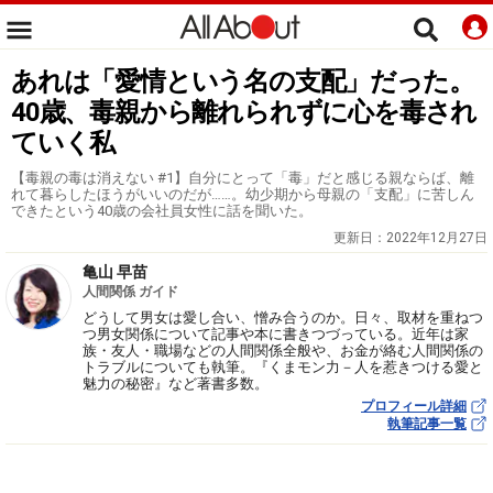
あれは「愛情という名の支配」だった。
40歳、毒親から離れられずに心を毒され
ていく私
【毒親の毒は消えない #1】自分にとって「毒」だと感じる親ならば、離
れて暮らしたほうがいいのだが……。幼少期から母親の「支配」に苦しん
できたという40歳の会社員女性に話を聞いた。
更新日：
2022年12月27日
亀山 早苗
人間関係 ガイド
どうして男女は愛し合い、憎み合うのか。日々、取材を重ねつ
つ男女関係について記事や本に書きつづっている。近年は家
族・友人・職場などの人間関係全般や、お金が絡む人間関係の
トラブルについても執筆。『くまモン力－人を惹きつける愛と
魅力の秘密』など著書多数。
プロフィール詳細
執筆記事一覧