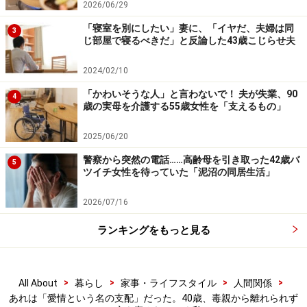
2026/06/29
ら『やけに忙しいわ』となにげなくつぶやいたら、『そ
「寝室を別にしたい」妻に、「イヤだ、夫婦は同
3
りゃ3日も遊んでくればしかたないでしょ』って。出張
じ部屋で寝るべきだ」と反論した43歳こじらせ夫
を遊びだと思ってるわけ？ 思わずそう言ったら知らん顔
2024/02/10
されました」
「かわいそうな人」と言わないで！ 夫が失業、90
4
歳の実母を介護する55歳女性を「支えるもの」
母も10年前まではパートで働いていた。それなのにパー
トを辞めてから、「仕事」に関する理解がまったくなく
2025/06/20
なった。仕事というものがどういうものであるのか、想
警察から突然の電話……高齢母を引き取った42歳バ
5
像もしなくなったようだ。
ツイチ女性を待っていた「泥沼の同居生活」
2026/07/16
「忙しい時期が続いて、こっちがふうふう言いながら働
いているのに、『疲れているなら休めばいいじゃない』
ランキングをもっと見る
と気楽に言うわけですよ。そう簡単に休めるわけがな
い。体を壊してまで仕事なんてする必要ないのに、なん
>
>
>
>
All About
暮らし
家事・ライフスタイル
人間関係
て言うから言い返したくもなるけど、もうめんどうだか
あれは「愛情という名の支配」だった。40歳、毒親から離れられず
ら何も言わない。私にとって仕事は仕事以上の価値があ