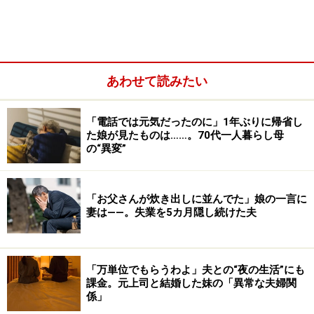
「父が亡くなってからは、今度は私にべったり依存する
ようになりました。仕事に行けば残業も付き合いもある
んですが、今日は遅くなるから先に食べていてと言って
あわせて読みたい
も夕飯を食べずに待っている。外で食べて帰るからと言
っても、私が帰るまで夕飯に手をつけずにいる。生活は
「電話では元気だったのに」1年ぶりに帰省し
母の年金と私の給料でやっていますが、母はあくまでも
た娘が見たものは……。70代一人暮らし母
『娘に食べさせてもらっている』と言い張るんです。そ
の“異変”
れも苦痛ですね」
「お父さんが炊き出しに並んでた」娘の一言に
妻は――。失業を5カ月隠し続けた夫
「万単位でもらうわよ」夫との“夜の生活”にも
課金。元上司と結婚した妹の「異常な夫婦関
係」