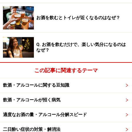
いうことです。私自身もそうですが、年を取ると「若い
頃はこんな失敗しなかったのに…」とぼやきたくなるよ
お酒を飲むとトイレが近くなるのはなぜ？
うな物忘れをしてしまうことが増えるのは、加齢に伴っ
て前頭前野が衰えるからです。
Q. お酒を飲むだけで、楽しい気分になるのは
なぜ？
前頭前野はお酒に弱い！ 脳の特徴を知った
上で、楽しいお酒を
この記事に関連するテーマ
もう一つは、お酒に弱いということです。お酒に含まれ
るアルコール（エタノール）は、麻酔薬と似たような作
飲酒・アルコールに関する豆知識
用を示し、脳の神経を麻痺させることによって、いわゆ
る「酔い」を生じますが、脳全体を一様に麻痺させるわ
飲酒・アルコールが招く病気
けではありません。「
お酒で酔う仕組みは未解明？お酒
適度なお酒の量・アルコール分解スピード
と麻酔薬の共通点
」でも解説しましたが、脳の中には、
たくさんお酒を飲んでもなかなか麻痺されにくい部分
二日酔い症状の対策・解消法
と、少しお酒を飲んだだけでも麻痺されてしまう部分が