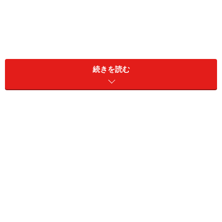
続きを読む
似たような物忘れは、お酒を飲んでいない日常でも起こ
ることがあります。例えば、何かを取ろうと冷蔵庫の前
まで来たのに、扉を開けたとたん何を取りに来たのかわ
からなくなってしまったり、料理中に魚を焼いているの
をうっかり忘れて焦がしてしまったりした経験はありま
せんか。
こうした典型的な物忘れは、脳の「ワーキング・メモリ
ー」がうまく働かないために起こります。