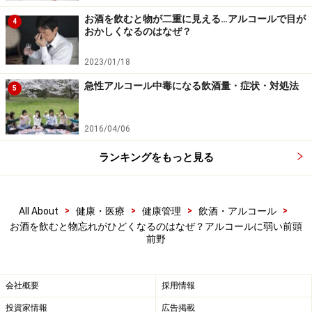
のではありません。当サイトで提供する情報に基づいて被ったい
お酒を飲むと物が二重に見える…アルコールで目が
かなる損害についても、当社、各ガイド、その他当社と契約した
4
おかしくなるのはなぜ？
情報提供者は一切の責任を負いかねます。
免責事項
2023/01/18
急性アルコール中毒になる飲酒量・症状・対処法
5
2016/04/06
ランキングをもっと見る
>
>
>
>
All About
健康・医療
健康管理
飲酒・アルコール
お酒を飲むと物忘れがひどくなるのはなぜ？アルコールに弱い前頭
前野
会社概要
採用情報
投資家情報
広告掲載