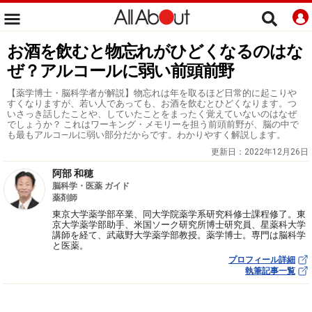
お酒を飲むと物忘れがひどくなるのはな
ぜ？アルコールに弱い前頭前野
【薬学博士・脳科学者が解説】物忘れは年を取るほど日常的に起こりや
すくなりますが、若い人であっても、お酒を飲むとひどくなります。つ
いさっき話したことや、していたことをまったく覚えていないのはなぜ
でしょうか？ これはワーキング・メモリーを担う前頭前野が、脳の中で
も最もアルコ―ルに弱い部分だからです。わかりやすく解説します。
更新日：
2022年12月26日
阿部 和穂
脳科学・医薬 ガイド
薬剤師
東京大学薬学部卒業、同大学院薬学系研究科修士課程修了。東
京大学薬学部助手、米国ソーク研究所博士研究員、星薬科大学
講師を経て、武蔵野大学薬学部教授。薬学博士。専門は脳科学
と医薬。
プロフィール詳細
執筆記事一覧