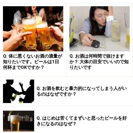
そして、このワーキング・メモリーを担っているのが、
大脳皮質の前頭前野です。
Q. 体に悪くないお酒の適量が
Q. お酒は何時間で抜けます
知りたいです。ビールは1日
か？ 大体の目安でいいので知
前頭前野は、私たち人間がとくに発達させた、もっとも
何杯までOKですか？
りたいです
進化した脳の部分です。詳しくは「
クイズが得意なら
「賢い」のか？人間らしさと前頭前野のはたらき
」をご
覧ください。前頭前野はワーキング・メモリーだけでは
Q. お酒を飲むと暴力的になってしまう人がい
るのはなぜですか？
なく、思考力、判断力、集中力、理性、人格などにも関
係していて、非常に優秀な脳の部位とも言えますが、実
は大きな弱点が2つあります。
Q. はじめは苦くてまずいと思ったビールを好
きになるのはなぜ？
一つは、脳の中で、年をとると最も衰えやすい部分だと