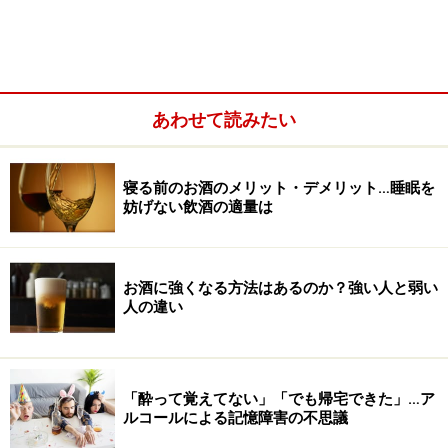
ワーキング・メモリーと前頭前野の関係
「
長期記憶・短期記憶とは違う「作業記憶」とは…家事
や仕事に不可欠な役割
」で解説したように、一連の作業
あわせて読みたい
をこなすために自分が行った作業結果を一時的に覚えて
おく記憶のしくみが、ワーキング・メモリーです。何ら
かの論理的思考や、複雑な作業を遂行するために必要な
寝る前のお酒のメリット・デメリット…睡眠を
妨げない飲酒の適量は
情報を一時的に記憶するのに利用されます。
お酒に強くなる方法はあるのか？強い人と弱い
人の違い
「酔って覚えてない」「でも帰宅できた」…ア
ルコールによる記憶障害の不思議