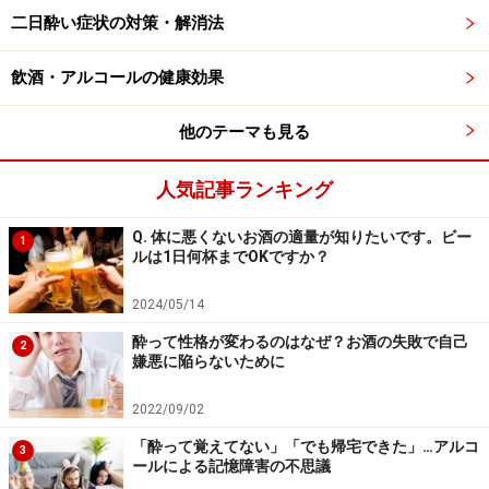
うとしてお酒の量が増えてしまい、結果としてアルコー
二日酔い症状の対策・解消法
ル依存症になるリスクが高まります。
飲酒・アルコールの健康効果
しばらくお酒を毎日飲んだあと、「これではいけない」
と思って急に飲酒を中断すると、一時的に不眠がひどく
他のテーマも見る
なります。このときも正しい不眠治療のために、医療機
関を受診すればよいのですが、「時間がない」とか「面
人気記事ランキング
倒だ」などと思っていると、再びアルコールに依存した
Q. 体に悪くないお酒の適量が知りたいです。ビー
生活に陥ってしまいます。
1
ルは1日何杯までOKですか？
2024/05/14
アルコールの飲みすぎが招く睡眠中の頻尿
酔って性格が変わるのはなぜ？お酒の失敗で自己
2
といびき
嫌悪に陥らないために
2022/09/02
「酔って覚えてない」「でも帰宅できた」…アルコ
3
ールによる記憶障害の不思議