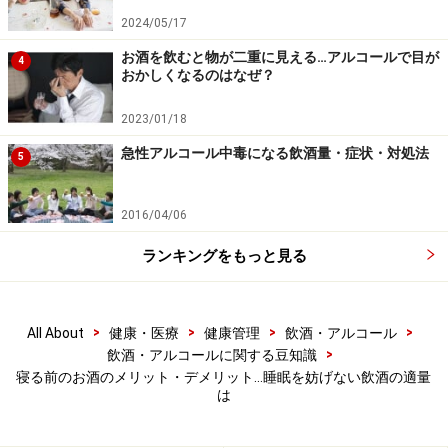
ビールの飲みすぎで夜中にトイレへ……。睡眠の質が悪くなっ
てしまいます
2024/05/17
お酒を飲むと物が二重に見える…アルコールで目が
お酒を飲んだ夜は、トイレが近くなって夜中に目覚めて
4
おかしくなるのはなぜ？
しまう人もいると思います。ビールをたくさん飲むとい
うことは、水分をたくさん摂っているということなの
2023/01/18
で、その水分を出すためにトイレへ行くのは自然なこ
急性アルコール中毒になる飲酒量・症状・対処法
5
と。しかし、水分摂取量以外にもトイレが近くなる理由
があります。
2016/04/06
ランキングをもっと見る
通常、眠っている間には、おしっこが作られないように
するためのホルモン（抗利尿ホルモン）が分泌されま
す。しかし、アルコールはこのホルモンの働きを邪魔し
>
>
>
>
All About
健康・医療
健康管理
飲酒・アルコール
てしまうため、眠っているうちにもだんだんおしっこが
>
飲酒・アルコールに関する豆知識
溜まります。睡眠の後半になると、眠り自体が浅くなる
寝る前のお酒のメリット・デメリット…睡眠を妨げない飲酒の適量
は
ので、トイレへ行くために目が覚め、睡眠が分断されて
しまうのです。