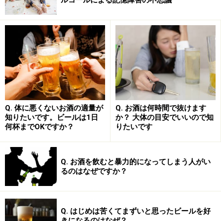
るが、睡眠の質は下がる
アルコールの飲みすぎが招く睡眠中の頻尿といびき
日本酒・ビール・ワインなどお酒の適量目安と休肝日の
ススメ
Q. 体に悪くないお酒の適量が
Q. お酒は何時間で抜けます
寝る前のお酒のメリット・デメリット…寝
知りたいです。ビールは1日
か？ 大体の目安でいいので知
何杯までOKですか？
りたいです
つきはよくなるが、睡眠の質は下がる
Q. お酒を飲むと暴力的になってしまう人がい
るのはなぜですか？
寝酒を続けていると、アルコール中毒になる危険があります
Q. はじめは苦くてまずいと思ったビールを好
きになるのはなぜ？