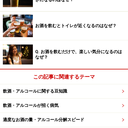
少量のアルコールを飲むと、寝つきが良くなるのは事実
です。アルコールは脳の中で、興奮系の神経伝達物質で
あるグルタミン酸の働きを抑え、抑制系の神経伝達物質
であるギャバの受容体を刺激することで、鎮静や催眠の
お酒を飲むとトイレが近くなるのはなぜ？
作用を発揮します。この効果のために、昔から世界中で
寝酒が愛好されてきました。
Q. お酒を飲むだけで、楽しい気分になるのは
ところが、アルコールは量が増えると、睡眠の質を悪く
なぜ？
してしまいます。体重1kgあたり1gほどの中等量のアル
コールでは、睡眠前半の深い睡眠が増えますが、後半に
この記事に関連するテーマ
は浅い睡眠が増え、夜中に目覚めやすくなります。
飲酒・アルコールに関する豆知識
さらに、多量のアルコールを毎日飲み続けていると、は
じめにあった催眠効果が次第に弱まり、アルコールに対
飲酒・アルコールが招く病気
する耐性ができてしまいます。数日後には、飲み始める
適度なお酒の量・アルコール分解スピード
前よりも睡眠時間が短くなるため、睡眠時間を確保しよ