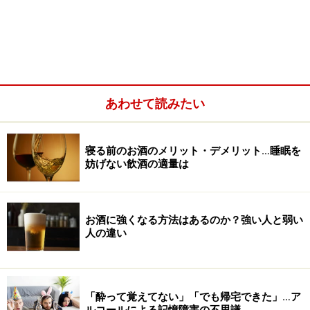
あわせて読みたい
久留米大学病院の睡眠障害外来を受診した50歳以上の不
寝る前のお酒のメリット・デメリット…睡眠を
妨げない飲酒の適量は
眠症患者さんのうち、実に8割以上が睡眠薬代わりにお
酒を飲んでいた、という調査結果もあります。どうやら
日本人には「睡眠薬よりお酒のほうが安全」という思い
お酒に強くなる方法はあるのか？強い人と弱い
込みがあるようですが、それは本当でしょうか？
人の違い
＜目次＞
「酔って覚えてない」「でも帰宅できた」…ア
寝る前のお酒のメリット・デメリット…寝つきはよくな
ルコールによる記憶障害の不思議