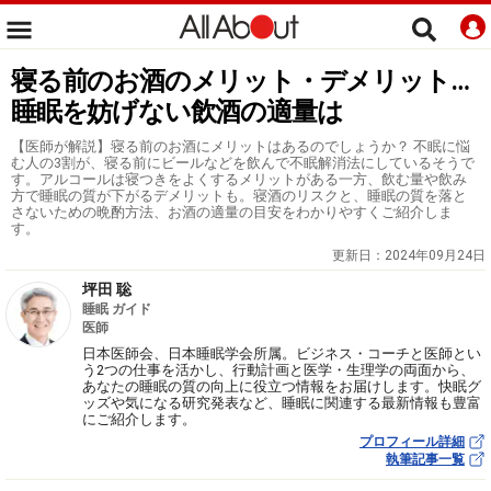
寝る前のお酒のメリット・デメリット…
睡眠を妨げない飲酒の適量は
【医師が解説】寝る前のお酒にメリットはあるのでしょうか？ 不眠に悩
む人の3割が、寝る前にビールなどを飲んで不眠解消法にしているそうで
す。アルコールは寝つきをよくするメリットがある一方、飲む量や飲み
方で睡眠の質が下がるデメリットも。寝酒のリスクと、睡眠の質を落と
さないための晩酌方法、お酒の適量の目安をわかりやすくご紹介しま
す。
更新日：
2024年09月24日
坪田 聡
睡眠 ガイド
医師
日本医師会、日本睡眠学会所属。ビジネス・コーチと医師とい
う2つの仕事を活かし、行動計画と医学・生理学の両面から、
あなたの睡眠の質の向上に役立つ情報をお届けします。快眠グ
ッズや気になる研究発表など、睡眠に関連する最新情報も豊富
にご紹介します。
プロフィール詳細
執筆記事一覧