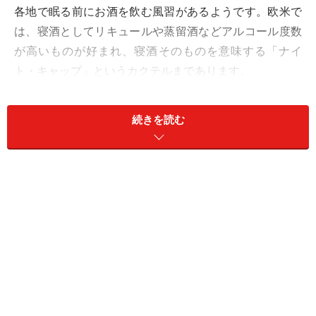
各地で眠る前にお酒を飲む風習があるようです。欧米で
は、寝酒としてリキュールや蒸留酒などアルコール度数
が高いものが好まれ、寝酒そのものを意味する「ナイ
ト・キャップ」というカクテルまであります。
そして世界的に見ても、日本は特に寝酒が好まれている
続きを読む
ようです。欧米やアジアの10カ国を比較した調査では、
日本人は不眠のために医療機関を受診する割合が極端に
少なく、そのかわり不眠を解消するためにアルコールを
摂取する割合がダントツに高く、3割を占めるという報
告があります。