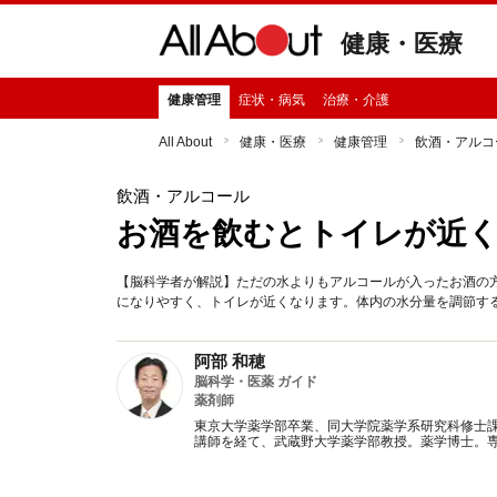
健康・医療
健康管理
症状・病気
治療・介護
All About
健康・医療
健康管理
飲酒・アルコ
飲酒・アルコール
お酒を飲むとトイレが近
【脳科学者が解説】ただの水よりもアルコールが入ったお酒の
になりやすく、トイレが近くなります。体内の水分量を調節す
阿部 和穂
脳科学・医薬 ガイド
薬剤師
東京大学薬学部卒業、同大学院薬学系研究科修士
講師を経て、武蔵野大学薬学部教授。薬学博士。