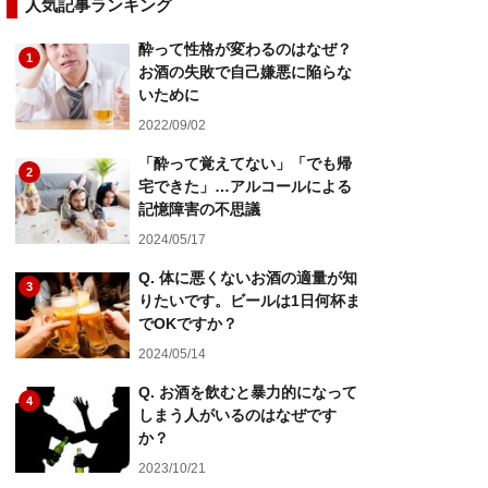
人気記事ランキング
酔って性格が変わるのはなぜ？
1
お酒の失敗で自己嫌悪に陥らな
いために
2022/09/02
「酔って覚えてない」「でも帰
2
宅できた」…アルコールによる
記憶障害の不思議
2024/05/17
Q. 体に悪くないお酒の適量が知
3
りたいです。ビールは1日何杯ま
でOKですか？
2024/05/14
Q. お酒を飲むと暴力的になって
4
しまう人がいるのはなぜです
か？
2023/10/21