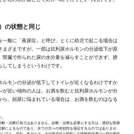
）の状態と同じ
を一般に「夜尿症」と呼び、とくに幼児で起こる場合は
さまざまですが、一部は抗利尿ホルモンの分泌低下が原
、腎臓で作られた尿の水分量を減らすことができず、膀
らしてしまうというわけです。
ホルモンの分泌が低下してトイレが近くなるわけですか
レが近い傾向の人は、お酒を飲むと抗利尿ホルモンが分
から、頻尿に悩まれている場合は、お酒を飲むのはなる
い。
診断・治療行為ではありません。診断・治療を必要とする方は、適切な医療
見解によるものであり、全ての方への有効性を保証するものではありませ
ついても、当社、各ガイド、その他当社と契約した情報提供者は一切の責任