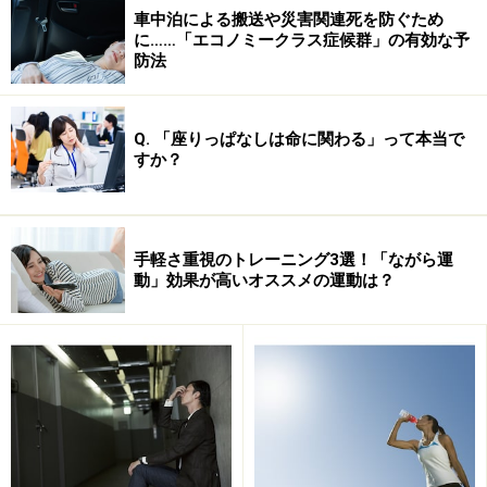
車中泊による搬送や災害関連死を防ぐため
に……「エコノミークラス症候群」の有効な予
防法
Q. 「座りっぱなしは命に関わる」って本当で
すか？
手軽さ重視のトレーニング3選！「ながら運
動」効果が高いオススメの運動は？
3. 運動量や活動量が低下するため
生活習慣の中で体を動かす機会が減ってしまうと、消費
カロリーと筋肉量の低下につながります。利便性を追求
した現代社会ではあえて体を動かさなくても移動しやす
く、買い物に出かけるときは徒歩よりも車を利用した