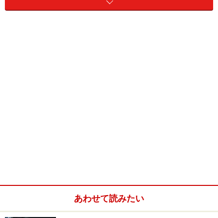
ホルモンバランスが崩れて体の調節機能が低下すること
が知られています。女性ホルモンの一つであるエストロ
ゲンは脂質代謝に関わるホルモンですが、ホルモン分泌
量が減少すると脂質の代謝が今までのように働かなくな
り、体に脂肪をため込みやすくなります。
2. 消費エネルギーと摂取エネルギーのバランスが崩れる
ため
エストロゲンの減少は、食欲を抑制するレプチンという
ホルモンにも影響を及ぼします。「お腹いっぱい」とい
う指令を出すレプチンの働きが低下してしまうと、以前
よりも食欲が増したり、間食がやめられなくなったりし
がちです。気がつかないうちに過食傾向となり、消費エ
ネルギーと摂取エネルギーのバランスが崩れてやせにく
くなってしまうことが考えられます。
あわせて読みたい