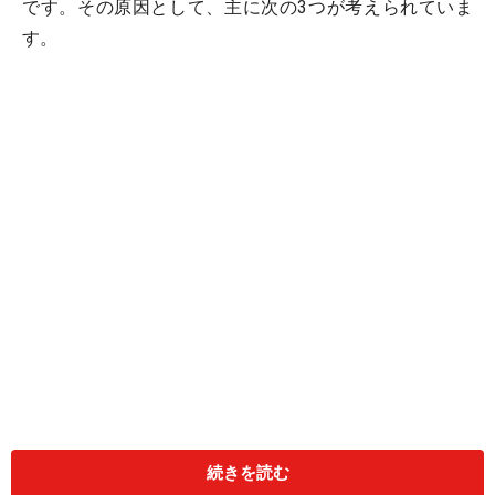
です。その原因として、主に次の3つが考えられていま
す。
1. 性ホルモン（エストロゲン）が低下するため
更年期にさしかかると性ホルモンの分泌が少なくなり、
続きを読む