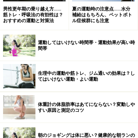
り、階段よりもエスカレーター、エレベーターを使った
男性更年期の乗り越え方……
夏の運動時の注意点……水分
りといった習慣が定着すると、消費カロリーは増えず、
筋トレ・呼吸法の有効性は？
補給はもちろん、ペットボト
使われない筋肉は次第に萎縮してしまいます（廃用性萎
おすすめの運動と対策法
ル症候群にも注意
縮）。さらに筋肉量の低下は基礎代謝の低下を招くた
め、より太りやすい体になってしまいます。
運動してはいけない時間帯・運動効果が高い時
間帯
40～50代の女性が太らないための3つのポ
イント
生理中の運動や筋トレ、ジム通いの効果は？し
てはいけない運動・よい運動
40～50代の女性は、更年期になると現れる体の変化を理
解し、体重増加を抑えるために上手に工夫をすることが
大切です。主なポイントとして、次の3つが挙げられま
体重計の体脂肪率はあてにならない？変動しや
す。
すい原因と測定のコツ
運動量・活動量を増やして消費カロリーを増やすこ
朝のジョギングは体に悪い？健康的な朝ランの