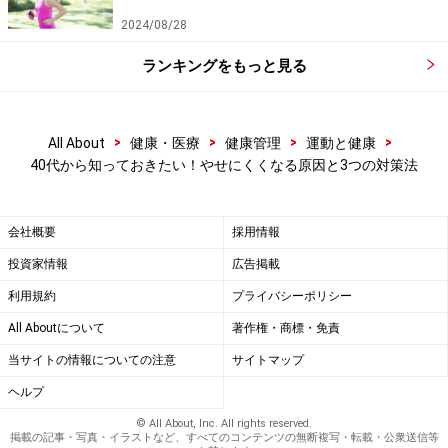
ングを行っていきましょう。「エクササイズの王様」と
2024/08/28
呼ばれるスクワットはお尻や太もも部分の大きな筋肉を
ランキングをもっと見る
刺激するため、積極的に取り組みたいエクササイズの一
つとして、おすすめです。スクワットの正しいフォーム
については「
基礎代謝もアップする！正しいスクワット
>
>
>
>
All About
健康・医療
健康管理
運動と健康
の方法
」で詳しく解説していますので、あわせてご覧く
40代から知っておきたい！やせにくくなる原因と3つの対策法
ださい。
※記事内容は執筆時点のものです。最新の内容をご確認くださ
会社概要
採用情報
い。
※当サイトにおける医師・医療従事者等による情報の提供は、診
投資家情報
広告掲載
断・治療行為ではありません。診断・治療を必要とする方は、適
切な医療機関での受診をおすすめいたします。記事内容は執筆者
利用規約
プライバシーポリシー
個人の見解によるものであり、全ての方への有効性を保証するも
All Aboutについて
著作権・商標・免責
のではありません。当サイトで提供する情報に基づいて被ったい
かなる損害についても、当社、各ガイド、その他当社と契約した
当サイトの情報についての注意
サイトマップ
情報提供者は一切の責任を負いかねます。
免責事項
ヘルプ
© All About, Inc. All rights reserved.
掲載の記事・写真・イラストなど、すべてのコンテンツの無断複写・転載・公衆送信等