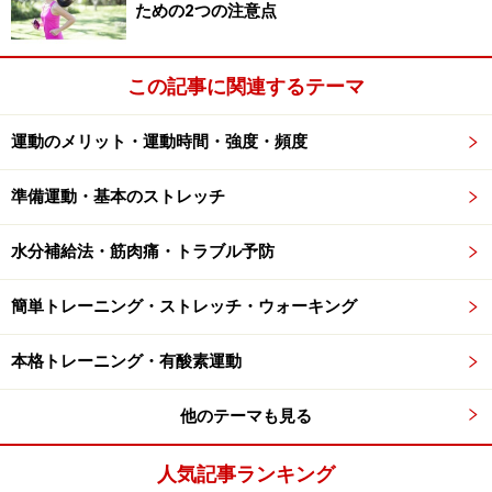
と（主に有酸素運動）
ための2つの注意点
筋肉量を増やして基礎代謝を上げること（主に筋ト
レ）
この記事に関連するテーマ
過食にならないよう食事量や食事内容を見直すこと
運動のメリット・運動時間・強度・頻度
年齢に伴うやせにくさを改善するためには、ジョギング
準備運動・基本のストレッチ
やウオーキングといった有酸素運動と、筋トレなどの筋
肉量を増やすような運動をあわせて行うことが理想的で
水分補給法・筋肉痛・トラブル予防
す。また、積極的に体を動かすこととあわせて、過食に
簡単トレーニング・ストレッチ・ウォーキング
なりやすい傾向を抑えるように食事量や食事内容も見直
していく必要があります。
本格トレーニング・有酸素運動
他のテーマも見る
コツは「これならできる！」という運動
を、気負わず実践すること
人気記事ランキング