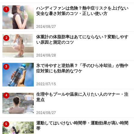
ジョギングやウオーキングなどの有酸素運動を行う目的
ハンディファンは危険？熱中症リスクを上げない
1
としては消費カロリーを増やすことにあります。最初は
安全な暑さ対策のコツ・正しい使い方
短い時間でも構いませんので、自分の体力レベルにあっ
2024/08/27
た運動を始めてみましょう。屋外を歩く時間がない場合
は、自宅でテレビを見ながらその場で足踏みを行う室内
体重計の体脂肪率はあてにならない？変動しやす
2
い原因と測定のコツ
ウオーキングだけでも消費カロリーは増えます。なるべ
く運動に対するハードルを下げ、「これならできる！」
2024/08/28
というものをコツコツ続けることが大切です。体が疲れ
氷で冷やすと逆効果？「手のひら冷却法」が熱中
3
てお休みをしてしまったときでも、翌日からまた再開す
症対策にも効果的なワケ
ればいいので気負う必要はありません。
2022/07/15
生理中もプールや温泉に入りたい人のマナー・注
筋肉量を増やすためにはジョギングやウオーキングより
4
意点
も、筋肉に負荷を加える運動＝「筋トレ」が効果的で
す。筋トレを続けると次第に筋肉量が増え、基礎代謝量
2024/08/27
のアップにもつながります。今まで筋トレをしていない
運動してはいけない時間帯・運動効果が高い時間
5
帯
という人は、自分の体重を負荷にして行う自重トレーニ