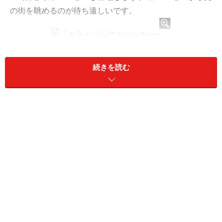
の街を眺めるのが待ち遠しいです。
壁面を登るサンタに目がくぎづけ！「ホライゾンアドベンチ
ャー」
続きを読む
●いたるところに「隠れイルミ」も！
他にも、街のいたる所でクリスマスの装飾やイルミネー
ションを観ることができます。「ホライゾンアドベンチ
ャー」の壁面をサンタがよじのぼっているのには驚かさ
れました。さりげない「隠れイルミ」を探すのも楽しみ
です。
映像の雪が降る壁面、「隠れイルミ」を探すのも楽しい