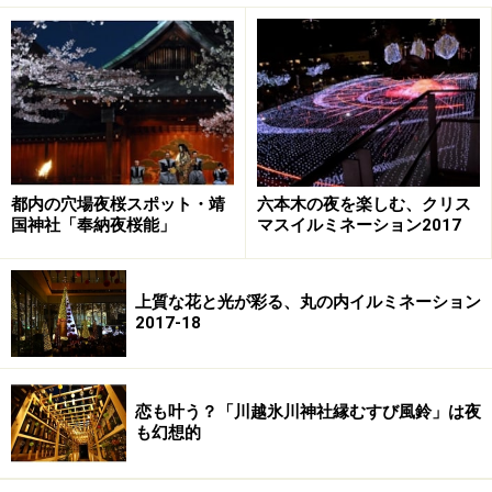
や「イルミネーションショー」をご案内します。
※記事内容は執筆時点のものです。最新の内容をご確認くださ
い。
次のページへ
1
/
3
都内の穴場夜桜スポット・靖
六本木の夜を楽しむ、クリス
国神社「奉納夜桜能」
マスイルミネーション2017
上質な花と光が彩る、丸の内イルミネーション
2017-18
恋も叶う？「川越氷川神社縁むすび風鈴」は夜
も幻想的