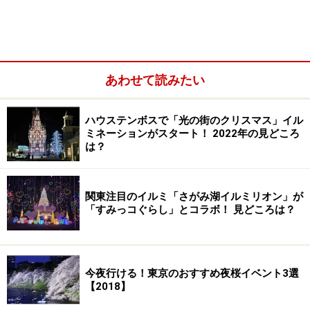
壁側面のハートイルミネーション、気がつきにくいが人気の
フォトスポット
あわせて読みたい
美しく輝くギヤマンミュージアム建屋とクリスマスツリー
ハウステンボスで「光の街のクリスマス」イル
中心街である「アムステルダムシティ」でも、ギヤマン
ミネーションがスタート！ 2022年の見どころ
は？
ミュージアム建屋がライトアップされています。両脇の
クリスマスツリーとイルミネーションに輝くタクシーと
ともにクリスマスの雰囲気を盛り上げます。
関東注目のイルミ「さがみ湖イルミリオン」が
「すみっコぐらし」とコラボ！ 見どころは？
また、ギヤマンミュージアム建屋では、3Dプロジェクシ
ョンマッピングも開催されます。後ほどご紹介するマッ
ピングショー開催時の写真と比較してご覧ください。
今夜行ける！東京のおすすめ夜桜イベント3選
【2018】
＞次のページでは、「3Dプロジェクションマッピング」