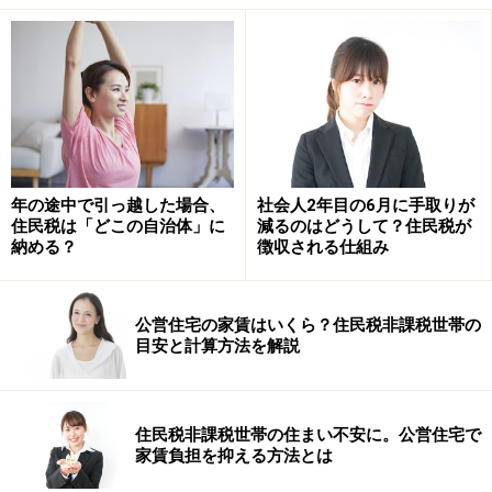
全額控除されるふるさと納税額（年間上限）の目安（出典：
総務省「ふるさと納税ポータルサイト」から抜粋／筆者一部
加工）※1「共働き」は、ふるさと納税を行う方本人が配偶者
（特別）控除の適用を受けていないケースを指します。（配
偶者の給与収入が201万円超の場合）※2「夫婦」は、ふるさ
と納税を行う方の配偶者に収入がないケースを指します。
※3「高校生」は「16歳から18歳の扶養親族」を、「大学
年の途中で引っ越した場合、
社会人2年目の6月に手取りが
生」は「19歳から22歳の特定扶養親族」を指します。※表
住民税は「どこの自治体」に
減るのはどうして？住民税が
は、住宅ローン控除や医療費控除等、他の控除を受けていな
納める？
徴収される仕組み
い給与所得者のケースとなります。社会保険料控除額につい
て、給与収入の15%と仮定しています。
公営住宅の家賃はいくら？住民税非課税世帯の
目安と計算方法を解説
図表では、「ふるさと納税を行う人の給与収入」による
区分だけでなく、「独身又は共働き」「共働き＋子1人
（大学生）」「夫婦＋子2人（大学生と高校生）」とい
住民税非課税世帯の住まい不安に。公営住宅で
ったような「ふるさと納税を行う人の家族構成」が区分
家賃負担を抑える方法とは
されています。