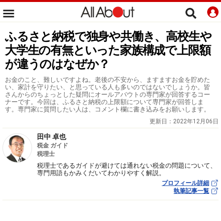
ふるさと納税で独身や共働き、高校生や
大学生の有無といった家族構成で上限額
が違うのはなぜか？
お金のこと、難しいですよね。老後の不安から、ますますお金を貯めた
い、家計を守りたい、と思っている人も多いのではないでしょうか。皆
さんからのちょっとした疑問にオールアバウトの専門家が回答するコー
ナーです。今回は、ふるさと納税の上限額について専門家が回答しま
す。専門家に質問したい人は、コメント欄に書き込みをお願いします。
更新日：
2022年12月06日
田中 卓也
税金 ガイド
税理士
税理士であるガイドが避けては通れない税金の問題について、
専門用語もかみくだいてわかりやすく解説。
プロフィール詳細
執筆記事一覧