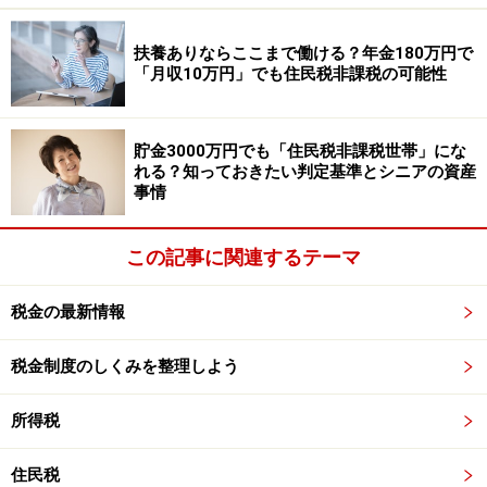
ふるさと納税額が全額控除される年間上限に、家族構成
扶養ありならここまで働ける？年金180万円で
「月収10万円」でも住民税非課税の可能性
が影響を与えるため、このような区分となっています。
なぜなら、ふるさと納税の上限額を計算する上では、ど
貯金3000万円でも「住民税非課税世帯」にな
ういった「所得控除」が適用されるかどうかがポイント
れる？知っておきたい判定基準とシニアの資産
事情
となるためです。家族構成別にみると、以下のような所
得控除が適用される・されないことになります。
この記事に関連するテーマ
「独身又は共働き」……配偶者（特別）控除も扶養控
除も適用がない
税金の最新情報
「夫婦」……配偶者（特別）控除の適用がある
税金制度のしくみを整理しよう
「高校生」……「16歳から18歳」の扶養控除が受け
られる
所得税
「大学生」……「19歳から22歳」の特定扶養控除が
受けられる
住民税