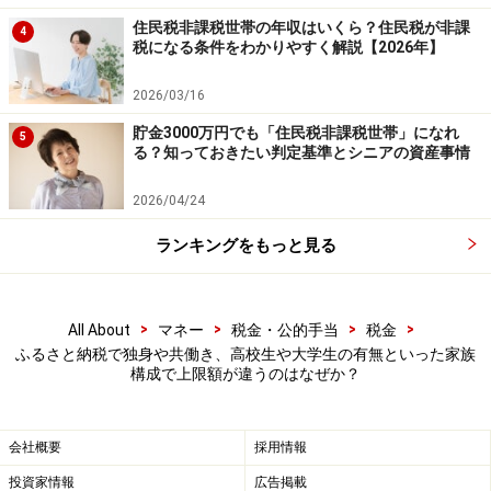
住民税非課税世帯の年収はいくら？住民税が非課
4
税になる条件をわかりやすく解説【2026年】
・独身又は共働きの人の場合
500万円（給与の年収）－144万円（給与所得控除額）－
2026/03/16
75万円（社会保険料控除）－48万円（基礎控除）＝233
貯金3000万円でも「住民税非課税世帯」になれ
5
万円（課税所得金額）
る？知っておきたい判定基準とシニアの資産事情
2026/04/24
・夫婦で子2人（大学生と高校生）の人の場合
500万円（給与の年収）－144万円（給与所得控除額）－
ランキングをもっと見る
75万円（社会保険料控除）－38万円（配偶者控除）－63
万円（特定扶養控除）－38万円（扶養控除）－48万円
>
>
>
>
All About
マネー
税金・公的手当
税金
（基礎控除）＝94万円（課税所得金額）
ふるさと納税で独身や共働き、高校生や大学生の有無といった家族
構成で上限額が違うのはなぜか？
所得税の場合も住民税の場合も、収入から必要経費を差
し引き、そこから所得控除額を差し引いたものが課税所
会社概要
採用情報
得、つまり税率が課される所得となります。
投資家情報
広告掲載