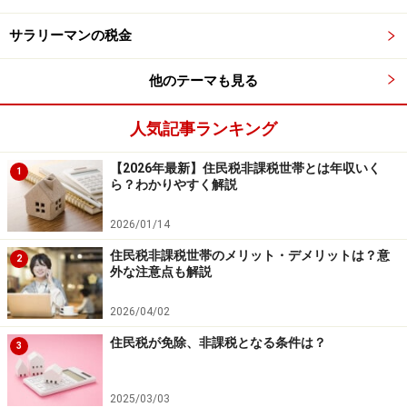
サラリーマンの税金
したがって、たとえば「独身又は共働き」の人と比べ
て、「夫婦＋子2人（大学生と高校生）」の人は、配偶
他のテーマも見る
者控除、配偶者特別控除、扶養控除等の適用がされるた
め、納税額がそもそも少なくなっています。結果、ふる
人気記事ランキング
さと納税の上限額が下がるということになります。
【2026年最新】住民税非課税世帯とは年収いく
1
ら？わかりやすく解説
実際に、年収500万円の「独身又は共働き」の人のパタ
2026/01/14
ーンと、「夫婦＋子2人（大学生と高校生）」のパター
ンで課税所得にどの程度、影響があるのかを計算してみ
住民税非課税世帯のメリット・デメリットは？意
2
外な注意点も解説
ましょう。
2026/04/02
※資料の前提の通りに、住宅ローン控除や医療費控除
住民税が免除、非課税となる条件は？
3
等、他の控除を受けていない給与所得者のケース。社会
保険料控除額について、給与収入の15％と仮定していま
2025/03/03
す