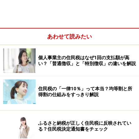
あわせて読みたい
個人事業主の住民税はなぜ1回の支払額が高
A：家族構成によって、そもそも支払ってい
い？「普通徴収」と「特別徴収」の違いを解説
る税金が違うためです
ふるさと納税によって全額控除される年間上限額の目安
住民税の「一律10％」って本当？均等割と所
を調べるためには、総務省から発表されている資料を見
得割の仕組みをすっきり解説
てみるといいでしょう。
・総務省「ふるさと納税ポータルサイト」
ふるさと納税が正しく住民税に反映されてい
https://www.soumu.go.jp/main_sosiki/jichi_zeisei/czaisei/
る？住民税決定通知書をチェック
czaisei_seido/furusato/mechanism/deduction.html