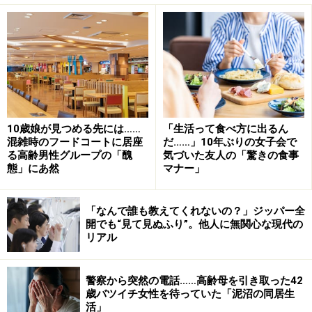
以来、ずっと「貧乏暮らし」だという。公営住宅に住
み、食費を気にして好きなものも食べられない。外食な
ど何年もしていない。お米だけは夫の親戚が送ってくれ
る。それがなかったら飢え死にしそうだとミホさんは言
う。
10歳娘が見つめる先には……
「生活って食べ方に出るん
混雑時のフードコートに居座
だ……」10年ぶりの女子会で
る高齢男性グループの「醜
気づいた友人の「驚きの食事
「娘は本当は大学に行きたかったんだと思うけど、あき
態」にあ然
マナー」
らめて専門学校に通っています。国家資格をとって『食
いっぱぐれのない仕事をする』と。娘の職業選択が、そ
「なんで誰も教えてくれないの？」ジッパー全
ういう理由だというのは親としてせつない」
開でも“見て見ぬふり”。他人に無関心な現代の
リアル
幼稚園のころ、小学生になったらバレエを習うと娘は決
警察から突然の電話……高齢母を引き取った42
めていた。ところがその夢も叶えてやれなかった。だ
歳バツイチ女性を待っていた「泥沼の同居生
が、夫も好きでメンタルを病んだわけではない。それが
活」