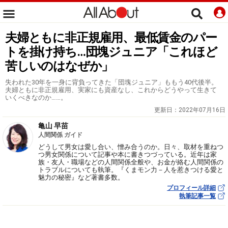
夫婦ともに非正規雇用、最低賃金のパー
トを掛け持ち…団塊ジュニア「これほど
苦しいのはなぜか」
失われた30年を一身に背負ってきた「団塊ジュニア」ももう40代後半。
夫婦ともに非正規雇用、実家にも資産なし、これからどうやって生きて
いくべきなのか……。
更新日：
2022年07月16日
亀山 早苗
人間関係 ガイド
どうして男女は愛し合い、憎み合うのか。日々、取材を重ねつ
つ男女関係について記事や本に書きつづっている。近年は家
族・友人・職場などの人間関係全般や、お金が絡む人間関係の
トラブルについても執筆。『くまモン力－人を惹きつける愛と
魅力の秘密』など著書多数。
プロフィール詳細
執筆記事一覧