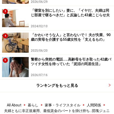
2026/06/29
さんには形見分け程度しかこないだろうと彼女は言う。
「寝室を別にしたい」妻に、「イヤだ、夫婦は同
3
じ部屋で寝るべきだ」と反論した43歳こじらせ夫
「夫の実家も同様ですね。お義父さんが事業を立ち上げ
2024/02/10
て失敗して、そのまま病気で亡くなり、夫は相続放棄し
「かわいそうな人」と言わないで！ 夫が失業、90
て借金を背負わずにすんだというくらいですから。むし
4
歳の実母を介護する55歳女性を「支えるもの」
ろ、今後、義母のめんどうを誰がどうやって見るのか
と、夫のきょうだいは話し合っているくらい」
2025/06/20
警察から突然の電話……高齢母を引き取った42歳バ
5
お金に縁のない家は、代々、縁がないのかもしれない。
ツイチ女性を待っていた「泥沼の同居生活」
「ごく普通」に暮らしていければいいだけなのに、どう
2026/07/16
してこれほど苦しいのかとミホさんは涙ぐんだ。
ランキングをもっと見る
「私は最低賃金のパートを掛け持ちしています。夫もが
んばって、つい最近、ある国家資格をとったんです。需
>
>
>
>
All About
暮らし
家事・ライフスタイル
人間関係
要のある資格らしいので、これから少しは収入があがる
夫婦ともに非正規雇用、最低賃金のパートを掛け持ち…団塊ジュニ
かもしれない。あとは夫婦ふたりとも、いつまで健康で