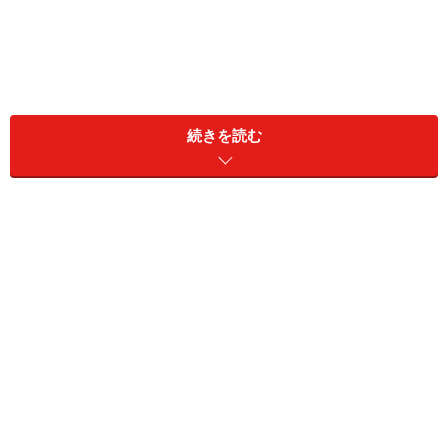
続きを読む
ミホさん（48歳）はつぶやくようにそう語り始めた。
娘が小学校に上がるころ、夫が社内の人間関係に悩んで
メンタルを病んだ。半年間、休職したが戻れない。会社
から自主退職を勧められた。
「当時、お金がなかったので少しでも退職金が手に入れ
ばと退職したんです。それからさらに半年ほどたって、
夫はようやく働けるようになったけど、そのときにはも