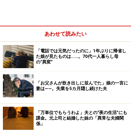
う仕事がなかった。夫が40代になったころです。それか
らは非正規の仕事を続けている状態。エンジニアとか特
別なスキルがあればいいけど、夫はもともと事務職でし
たし、私もそう。私はスーパーなどでの実食販売でいく
あわせて読みたい
らか稼げましたが、それもこのコロナ禍でできなくなっ
てしまった」
「電話では元気だったのに」1年ぶりに帰省し
た娘が見たものは……。70代一人暮らし母
の“異変”
「お父さんが炊き出しに並んでた」娘の一言に
妻は――。失業を5カ月隠し続けた夫
「万単位でもらうわよ」夫との“夜の生活”にも
課金。元上司と結婚した妹の「異常な夫婦関
係」