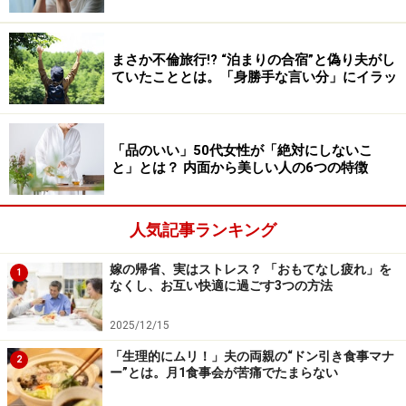
わかっているから、彼女は夫を責められない。
まさか不倫旅行!? “泊まりの合宿”と偽り夫がし
ていたこととは。「身勝手な言い分」にイラッ
親の遺産を受け継ぐ友人
最近、高校時代からの友人の父親が亡くなった。
「品のいい」50代女性が「絶対にしないこ
と」とは？ 内面から美しい人の6つの特徴
「よく遊びに行っていたから、私もかわいがってもらっ
たんです。お線香をあげにいきました。しばらくたって
から、その友人と話したら、『父が亡くなったのは寂し
人気記事ランキング
いけど、実は遺産が入ったの。これで少し生活に余裕が
嫁の帰省、実はストレス？ 「おもてなし疲れ」を
1
できたわ』って。そうか、そういうこともあるのねと納
なくし、お互い快適に過ごす3つの方法
得しましたが、親の遺産がその後の私たち世代の人生を
2025/12/15
決めるところがあるかもしれませんね」
「生理的にムリ！」夫の両親の“ドン引き食事マナ
2
ー”とは。月1食事会が苦痛でたまらない
ミホさんの実家には、まったくといっていいくらい資産
がない。両親は健在だが、万が一のことがあってもミホ