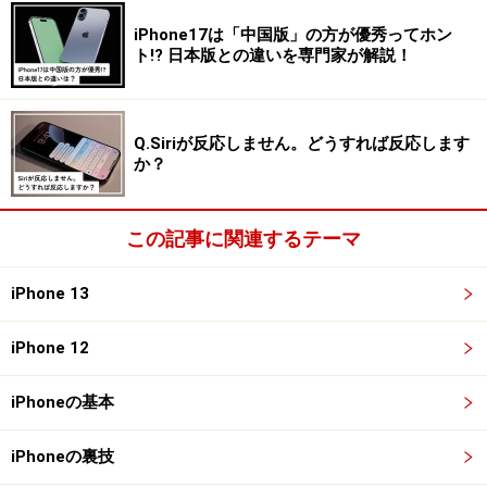
窓に「URL」と入力します。
iPhone17は「中国版」の方が優秀ってホン
ト!? 日本版との違いを専門家が解説！
3.
すると「URLを短縮」というレシピがありますので、右
Q.Siriが反応しません。どうすれば反応します
上についている「＋」アイコンをタップし、マイショー
か？
トカットに追加します。
この記事に関連するテーマ
「URL」で検索し、「URLを短縮」のレシピをマイショート
カットに追加
iPhone 13
前準備はこれで完了です。
iPhone 12
4.
iPhoneの基本
Safariなどで共有したいページを開いたら、共有アイコ
ンをタップ。表示されたメニューの中から「URLを短
iPhoneの裏技
縮」を選択します。