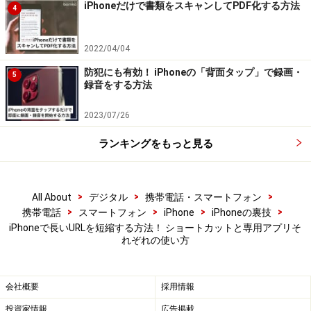
接続することを許可しますか？」「クリップボードにコ
iPhoneだけで書類をスキャンしてPDF化する方法
4
ピーすることを許可しますか？」と聞かれますが、これ
はそれぞれ「常に許可」を選択してください。
2022/04/04
防犯にも有効！ iPhoneの「背面タップ」で録画・
5
共有アイコンをタップしたあと、メニューの中に「URL
録音をする方法
を短縮」が表示されない場合は、画面一番下の「アクシ
2023/07/26
ョンを編集…」をタップ。表示された一覧の中から「URL
を短縮」を選択してください。
ランキングをもっと見る
アプリ「Bitly」を使って短縮URLを取得す
>
>
>
All About
デジタル
携帯電話・スマートフォン
>
>
>
>
携帯電話
スマートフォン
iPhone
iPhoneの裏技
る方法
iPhoneで長いURLを短縮する方法！ ショートカットと専用アプリそ
れぞれの使い方
短縮URLサービスの最大手である「Bitly」の専用アプリ
を使った方法です。アプリは以下のリンクからインスト
ールできます。
会社概要
採用情報
投資家情報
広告掲載