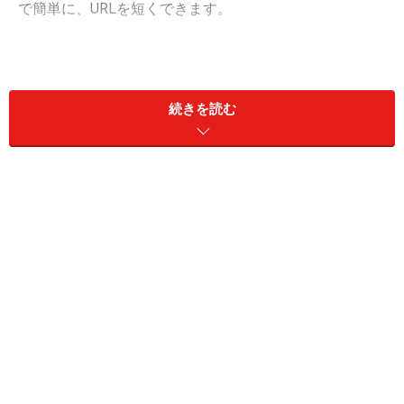
で簡単に、URLを短くできます。
iPhoneで長いURLを短くする方法は2つ！
続きを読む
短縮URLを使えば長いURLもすっきり
筆者はよく、Twitterで140文字を超えてしまうことがあ
って、そんなときに短縮URLを利用しています。また
URLに日本語が含まれている場合、URLがとても長くな
ってしまうので、短縮してから共有することがあります
ね。