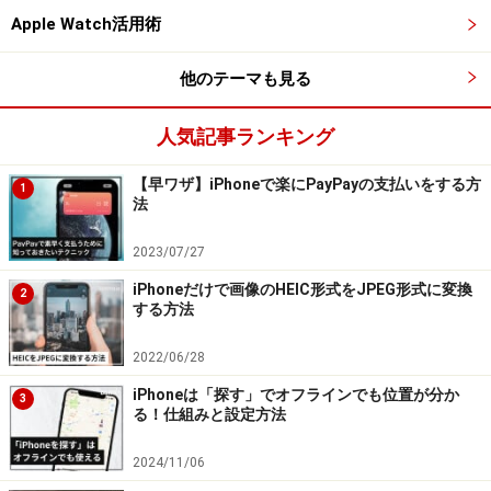
Apple Watch活用術
共有したいページを開いたら、共有アイコンをタップ。メニ
他のテーマも見る
ューの中から「URLを短縮」を選択する
人気記事ランキング
5.
【早ワザ】iPhoneで楽にPayPayの支払いをする方
1
すると画面上部に、先ほど追加したショートカットのレ
法
シピが無事に動いていることを知らせる通知が表示され
2023/07/27
ますので、これで完了。あとはSNSやLINEなどで「ペー
スト」をすれば、短縮されたURLを貼り付けることがで
iPhoneだけで画像のHEIC形式をJPEG形式に変換
2
する方法
きます。
2022/06/28
iPhoneは「探す」でオフラインでも位置が分か
完了通知が届くので、あとはSNSやLINEなどで「ペースト」
3
る！仕組みと設定方法
をすればOK
2024/11/06
なお、
最初に使用した際に、ポップアップで「“is.gd”に