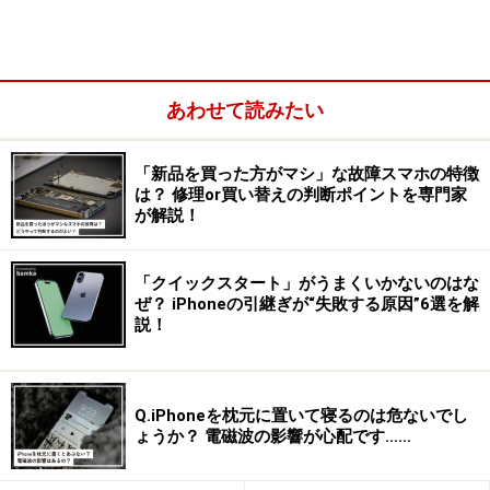
あわせて読みたい
「新品を買った方がマシ」な故障スマホの特徴
は？ 修理or買い替えの判断ポイントを専門家
が解説！
本記事では、iPhoneで短縮URLを作成する2つの方法を紹
「クイックスタート」がうまくいかないのはな
ぜ？ iPhoneの引継ぎが“失敗する原因”6選を解
介します。ショートカットアプリを活用する方法と、専
説！
用のアプリを使用する方法です。個人的には、専用のア
プリを使用するほうが簡単なのでおすすめですね。
Q.iPhoneを枕元に置いて寝るのは危ないでし
ょうか？ 電磁波の影響が心配です……
iPhoneのショートカットを使って短縮URL