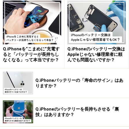
を取得する方法
まずはじめに、Appleが提供している「ショートカッ
ト」アプリを使って、短縮URLを取得する方法を紹介し
ます。
1.
Q.iPhoneを“こまめに”充電す
Q.iPhoneのバッテリー交換は
スポットライトやAppライブラリ検索から「ショートカ
ると「バッテリーが長持ちし
Appleじゃない修理業者に頼
なくなる」って本当ですか？
んでも問題ないですか？
ット」アプリを検索し、アプリを立ち上げます。もしア
プリがインストールされていなければ、AppStoreからダ
ウンロードしてください。
Q.iPhoneバッテリーの「寿命のサイン」はあ
りますか？
「ショートカット」アプリを立ち上げる
Q.iPhoneのバッテリーを長持ちさせる「裏
技」はありますか？
2.
アプリを開いたら右下の「ギャラリー」を選択し、検索