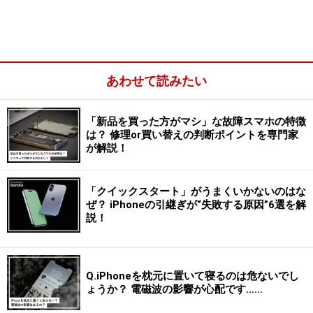
れたら、アラートは消えて、元の画面に戻ります。
あわせて読みたい
アラートが表示され、距離が空くまで操作ができなくなる
iPhone使用中に画面との距離が短くなれば、どんな場面
「新品を買った方がマシ」な故障スマホの特徴
でもアラートが出現します。ゲームをプレイしていると
は？ 修理or買い替えの判断ポイントを専門家
が解説！
きや動画を視聴しているときでも中断を余儀なくされま
す。それぐらい強制力の強い設定になりますので、使用
する際は留意しておきましょう。
「クイックスタート」がうまくいかないのはな
ぜ？ iPhoneの引継ぎが“失敗する原因”6選を解
説！
※「画面との距離」機能を利用できるのは、「Face ID」
に対応しており、iOS17以降にアップデートしている
iPhoneです（
参考：
「画面との距離」について
Q.iPhoneを枕元に置いて寝るのは危ないでし
（Apple）
）
ょうか？ 電磁波の影響が心配です……