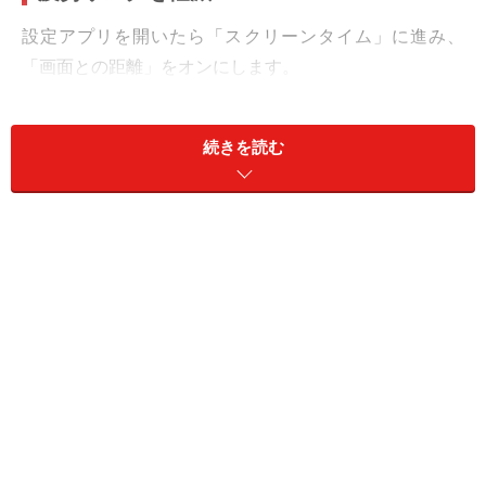
設定アプリを開いたら「スクリーンタイム」に進み、
「画面との距離」をオンにします。
続きを読む
「スクリーンタイム」→「画面との距離」の設定をオン
これで設定は完了です。
この設定をオンにしておくと、iPhoneがユーザーとの距
離を自動的に測定。あまりに近づきすぎるとアラートが
表示されます。
■画面に近づきすぎると表示される「アラート」
画面から30cm以上離れるまではアラートが出続け、一切
の操作ができなくなります。距離が確保できたと判断さ