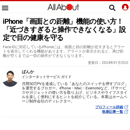
iPhone「画面との距離」機能の使い方！
「近づきすぎると操作できなくなる」設
定で目の健康を守る
Face IDに対応しているiPhoneには、画面と顔の距離が近すぎるとアラー
トを表示してくれる機能があります。アラートが表示されると、再び距
離が空くまでは一切の操作ができなくなります。
更新日：
2024年01月25日
ばんか
インターネットサービス ガイド
月間50万PVを達成している「あなたのスイッチを押すブログ」
を運営するブロガー。iPhone・Mac・Evernoteなど、ITサービ
スやガジェットの使い方を取り上げ、ビジネスやライフスタイ
ルを楽しく便利にするヒントを紹介している。本業はホームペ
ージ制作会社のディレクター。
プロフィール詳細
執筆記事一覧