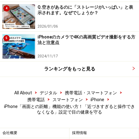
Q.空きがあるのに「ストレージがいっぱい」と表
4
示されます。なぜでしょうか？
2026/01/06
iPhoneのカメラで4Kの高画質ビデオ撮影をする方
5
法と注意点
2024/11/17
ランキングをもっと見る
>
>
>
All About
デジタル
携帯電話・スマートフォン
>
>
>
携帯電話
スマートフォン
iPhone
iPhone「画面との距離」機能の使い方！「近づきすぎると操作でき
なくなる」設定で目の健康を守る
会社概要
採用情報