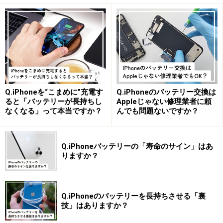
※記事内容は執筆時点のものです。最新の内容をご確認くださ
い。
※機種やOSのバージョンによって画面表示、操作方法が異なる可
能性があります。
【編集部おすすめの購入サイト】
Amazonで人気の iPhone 用品をチェック！
Q.iPhoneを“こまめに”充電す
Q.iPhoneのバッテリー交換は
ると「バッテリーが長持ちし
Appleじゃない修理業者に頼
なくなる」って本当ですか？
んでも問題ないですか？
楽天市場で iPhone の関連商品をチェック！
Q.iPhoneバッテリーの「寿命のサイン」はあ
りますか？
Q.iPhoneのバッテリーを長持ちさせる「裏
技」はありますか？