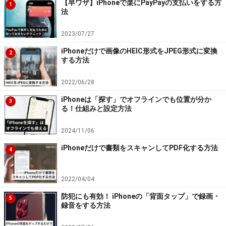
【早ワザ】iPhoneで楽にPayPayの支払いをする方
1
法
2023/07/27
iPhoneだけで画像のHEIC形式をJPEG形式に変換
2
する方法
2022/06/28
iPhoneは「探す」でオフラインでも位置が分か
3
る！仕組みと設定方法
2024/11/06
iPhoneだけで書類をスキャンしてPDF化する方法
4
2022/04/04
防犯にも有効！ iPhoneの「背面タップ」で録画・
5
録音をする方法