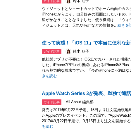
鈴木 朋子
ガイド記事
ウィジェットとショートカットでホーム画面のカス
iPhoneだからこそ、自分好みの画面にしたいもの。
望がかなうこととなりました。使う機能は、「ウィ
ィジェットとは、天気や時計などの情報を...
続きを
使って実感！「iOS 11」で本当に便利な
鈴木 朋子
ガイド記事
他社製アプリが不要に！iOS11でカバーされた機能た
した。iPhone7/7Plusの後継にあたるiPhone8/8
れも魅力的な端末ですが、「今のiPhoneに不満はな
きを読む
Apple Watch Series 3が発表、単独で
All About 編集部
ガイド記事
発売は2017年9月22日予定、15日より注文開始現地
たAppleのプレスイベント。この場で、“AppleWatc
2017年9月22日予定で、9月15日より注文を開始する。
を読む