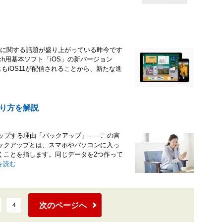
neに関する話題が盛り上がっている昨今です
dtouch用基本ソフト「iOS」の新バージョン
もiOS11が配信されることから、新たな進
やり方を解説
アップする理由「バックアップ」――この言
ックアップとは、スマホやパソコンに入っ
くことを指します。同じデータを2つ作って
を読む
次のページへ
4