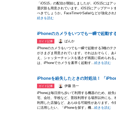
「iOS15」の配信が開始しましたが、iOS15にはア
選択肢も用意されています。iOS15にアップデート
べきでしょうか。FaceTimeやSafariなどが強化された
続きを読む
iPhoneのカメラをいつでも一瞬で起動す
ばんか
ガイド記事
iPhoneのカメラをいつでも一瞬で起動する3種のテ
がさまざま用意されています。それはおそらく、あ
え、シャッターチャンスを逃さず画面に収められる
は、iPhoneでカメラを素早く起動す...
続きを読む
iPhoneを紛失したときの対処法！ 「iP
伊藤 浩一
ガイド記事
iPhoneは毎日持ち歩いて利用する機器のため、紛
宅、会社、学校など、普段利用する場所以外にも、
利用した店舗など、あらゆる可能性があります。今回は
に活用したい、「iPhoneを探す」機...
続きを読む