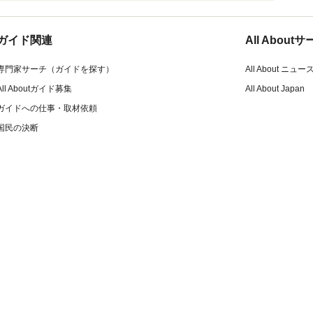
ガイド関連
All Abou
専門家サーチ（ガイドを探す）
All About ニュー
All Aboutガイド募集
All About Japan
ガイドへの仕事・取材依頼
国民の決断