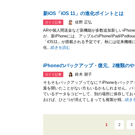
新iOS「iOS 11」の進化ポイントとは
佐野 正弘
ガイド記事
ARや個人間送金など新機能が多数追加新しいiPho
が、新iPhoneには、アップルのiPhone/iPad/iPo
「iOS11」が搭載される予定です。秋には従来機種に
化...
続きを読む
iPhoneのバックアップ・復元、2種類の
鈴木 朋子
ガイド記事
そもそもバックアップってなに？iPhoneをバック
葉を聞いたことがない方もいるかもしれません。バ
ているデータをコピーして、別の場所に保存してお
おけば、ひとつが消えてしまっても複製が残...
続き
1
2
3