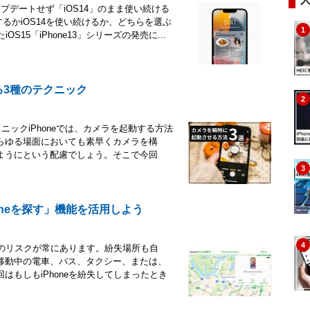
ップデートせず「iOS14」のまま使い続ける
するかiOS14を使い続けるか、どちらを選ぶ
1
iOS15「iPhone13」シリーズの発売に...
る3種のテクニック
2
クニックiPhoneでは、カメラを起動する方法
らゆる場面においても素早くカメラを構
ようにという配慮でしょう。そこで今回
3
honeを探す」機能を活用しよう
4
失のリスクが常にあります。紛失場所も自
移動中の電車、バス、タクシー、または、
もしもiPhoneを紛失してしまったとき