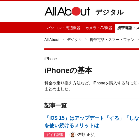
デジタル
パソコン・周辺機器
カメラ・AV機器
携帯電話・
All About
デジタル
携帯電話・スマートフォン
iPhone
iPhoneの基本
料金や乗り換え方法など、iPhoneを購入する前
まとめました。
記事一覧
「iOS 15」はアップデート「する」「しな
を使い続けるメリットは
佐野 正弘
ガイド記事