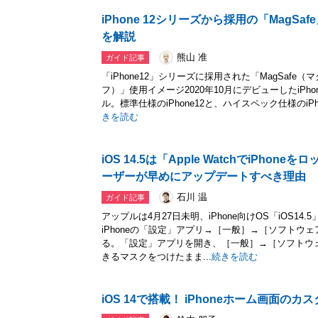
iPhone 12シリーズから採用の「MagS
を解説
熊山 准
ガイド記事
「iPhone12」シリーズに採用された「MagSafe（
フ）」使用イメージ2020年10月にデビューしたiPh
ル。標準仕様のiPhone12と、ハイスペック仕様のiPho
きを読む
iOS 14.5は「Apple WatchでiPho
ーザーが早めにアップデートすべき理由
石川 温
ガイド記事
アップルは4月27日未明、iPhone向けOS「iOS14
iPhoneの「設定」アプリ→［一般］→［ソフトウ
る。「設定」アプリを開き、［一般］→［ソフトウ
きるマスクをつけたまま...
続きを読む
iOS 14で搭載！ iPhoneホーム画面