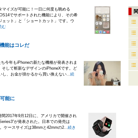
タマイズが可能に！一日に何度も眺める
iOS14でサポートされた機能により、その希
ジェット」と「ショートカット」です。ウ
読む
新機能はコレだ
ち今年もiPhoneの新たな機種が発表されま
Plus、そして斬新なデザインのiPhoneXです。ど
いし、お金が掛かるから買い換えない...
続
通話可能に
時間2017年9月12日に、アメリカで開催され
hSeries3”が発表された。日本での発売は
ケースサイズは38mmと42mmの2...
続き