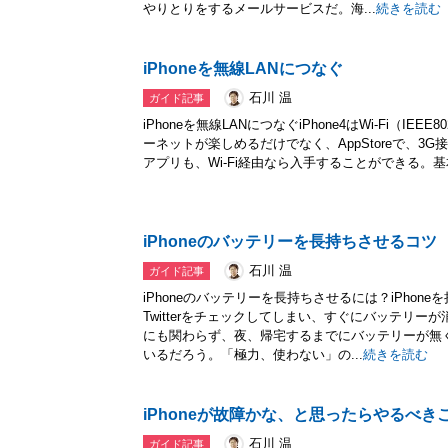
やりとりをするメールサービスだ。海...
続きを読む
iPhoneを無線LANにつなぐ
石川 温
ガイド記事
iPhoneを無線LANにつなぐiPhone4はWi-Fi（IEE
ーネットが楽しめるだけでなく、AppStoreで、3
アプリも、Wi-Fi経由なら入手することができる。基本的にi
iPhoneのバッテリーを長持ちさせるコツ
石川 温
ガイド記事
iPhoneのバッテリーを長持ちさせるには？iPho
Twitterをチェックしてしまい、すぐにバッテリ
にも関わらず、夜、帰宅するまでにバッテリーが無
いるだろう。「極力、使わない」の...
続きを読む
iPhoneが故障かな、と思ったらやるべき
石川 温
ガイド記事