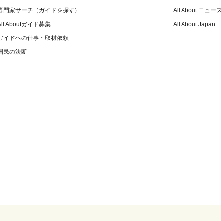
専門家サーチ（ガイドを探す）
All About ニュー
All Aboutガイド募集
All About Japan
ガイドへの仕事・取材依頼
国民の決断