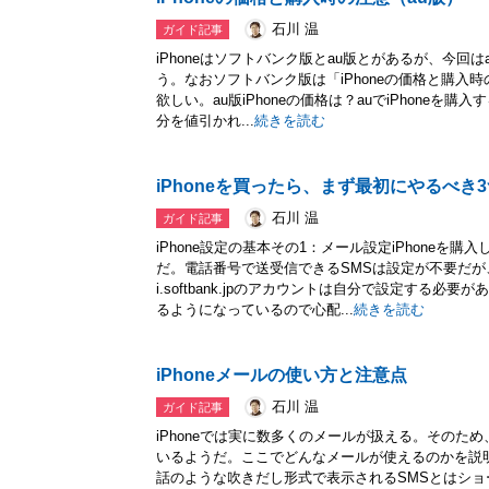
石川 温
ガイド記事
iPhoneはソフトバンク版とau版とがあるが、今回は
う。なおソフトバンク版は「iPhoneの価格と購入
欲しい。au版iPhoneの価格は？auでiPhone
分を値引かれ...
続きを読む
iPhoneを買ったら、まず最初にやるべき
石川 温
ガイド記事
iPhone設定の基本その1：メール設定iPhoneを
だ。電話番号で送受信できるSMSは設定が不要だ
i.softbank.jpのアカウントは自分で設定する
るようになっているので心配...
続きを読む
iPhoneメールの使い方と注意点
石川 温
ガイド記事
iPhoneでは実に数多くのメールが扱える。そのた
いるようだ。ここでどんなメールが使えるのかを説明
話のような吹きだし形式で表示されるSMSとはシ