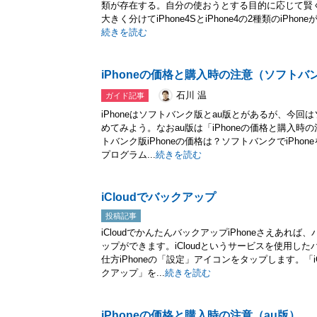
類が存在する。自分の使おうとする目的に応じて賢く選
大きく分けてiPhone4SとiPhone4の2種類のiPhone
続きを読む
iPhoneの価格と購入時の注意（ソフトバ
石川 温
ガイド記事
iPhoneはソフトバンク版とau版とがあるが、今回は
めてみよう。なおau版は「iPhoneの価格と購入時
トバンク版iPhoneの価格は？ソフトバンクでiPh
プログラム...
続きを読む
iCloudでバックアップ
投稿記事
iCloudでかんたんバックアップiPhoneさえあ
ップができます。iCloudというサービスを使用し
仕方iPhoneの「設定」アイコンをタップします。「
クアップ」を...
続きを読む
iPhoneの価格と購入時の注意（au版）