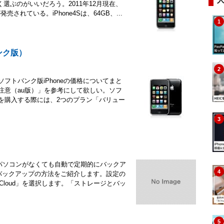
ぶのがいいだろう。2011年12月現在、
が発売されている。iPhone4Sは、64GB、...
1
ンク版）
2
ソフトバンク版iPhoneの価格についてまと
の注意（au版）」を参考にして欲しい。ソフ
oneを購入する際には、2つのプラン「バリュー
3
れば、パソコンがなくても自動で定期的にバックア
4
たバックアップの方法をご紹介します。設定の
iCloud」を選択します。「ストレージとバッ
5