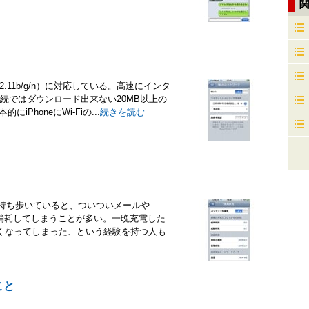
E802.11b/g/n）に対応している。高速にインタ
G接続ではダウンロード出来ない20MB以上の
PhoneにWi-Fiの...
続きを読む
neを持ち歩いていると、ついついメールや
ーが消耗してしまうことが多い。一晩充電した
くなってしまった、という経験を持つ人も
こと