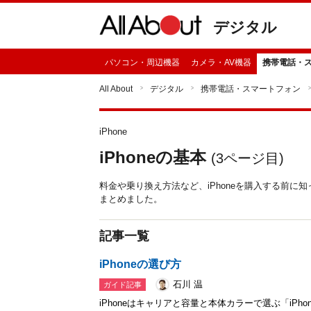
デジタル
パソコン・周辺機器
カメラ・AV機器
携帯電話・
All About
デジタル
携帯電話・スマートフォン
iPhone
iPhoneの基本
(
3
ページ目)
料金や乗り換え方法など、iPhoneを購入する前
まとめました。
記事一覧
iPhoneの選び方
石川 温
ガイド記事
iPhoneはキャリアと容量と本体カラーで選ぶ「iP