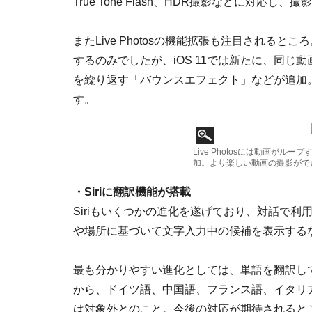
True Tone Flash、HDR撮影などに対応し
またLive Photosの機能拡張も注目されるとこ
するのみでしたが、iOS 11では新たに、同
を繰り返す「バウンスエフェクト」などが追加
す。
Live Photosには動画が
加。より楽しい動画の撮影がで
・Siriに翻訳機能が搭載
Siriもいくつかの進化を遂げており、対話で利用
や場所に基づいて文字入力中の候補を表示するな
最も分かりやすい進化としては、単語を翻訳し
から、ドイツ語、中国語、フランス語、イタリ
は対象外とのこと。今後の対応が期待されると