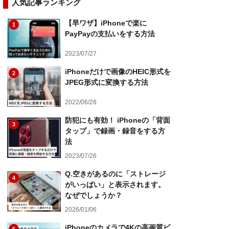
人気記事ランキング
【早ワザ】iPhoneで楽に
1
PayPayの支払いをする方法
2023/07/27
iPhoneだけで画像のHEIC形式を
2
JPEG形式に変換する方法
2022/06/28
防犯にも有効！ iPhoneの「背面
3
タップ」で録画・録音をする方
法
2023/07/26
Q.空きがあるのに「ストレージ
4
がいっぱい」と表示されます。
なぜでしょうか？
2026/01/06
iPhoneのカメラで4Kの高画質ビ