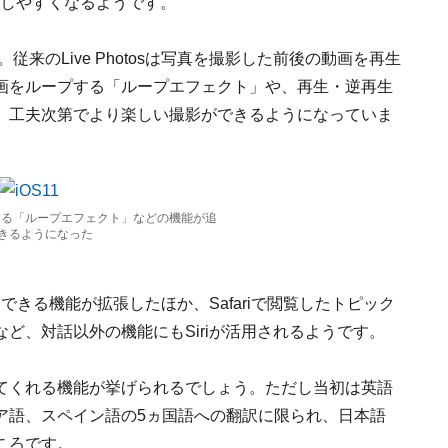
、撮影しやすくなるようです。
ろ。従来のLive Photosは写真を撮影した前後の動画を再生
じ動画をループする「ループエフェクト」や、再生・逆再生
。工夫次第でより楽しい撮影ができるようになっていま
ループする「ループエフェクト」などの機能が追
きるようになった
できる機能が拡張したほか、Safariで閲覧したトピック
ど、対話以外の機能にもSiriが活用されるようです。
てくれる機能が挙げられるでしょう。ただし当初は英語
ア語、スペイン語の5ヵ国語への翻訳に限られ、日本語
ころです。