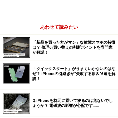
あわせて読みたい
「新品を買った方がマシ」な故障スマホの特徴
は？ 修理or買い替えの判断ポイントを専門家
たとえば筆者は、以下のようにグレーのシンプルな壁紙
が解説！
を設定しています。
「クイックスタート」がうまくいかないのはな
これに、背景色が同じアプリアイコンを設置すること
ぜ？ iPhoneの引継ぎが“失敗する原因”6選を解
説！
で、パッと見では判断できないほど目立たないように設
置しています。
Q.iPhoneを枕元に置いて寝るのは危ないでし
ょうか？ 電磁波の影響が心配です……
背景色が同じアプリアイコンを設置して目立たないように