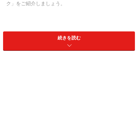
ク」をご紹介しましょう。
アプリアイコンを隠すショートカット活用
術
続きを読む
iPhone のアプリアイコンは、「ショートカット」アプリ
を使って、自分の自由なデザインに変更できます。
この機能を利用し、ホーム画面に設定してある壁紙と同
じデザインのアイコンを設置することで、アプリアイコ
ンを消す、あるいは目立たなくさせることができます。