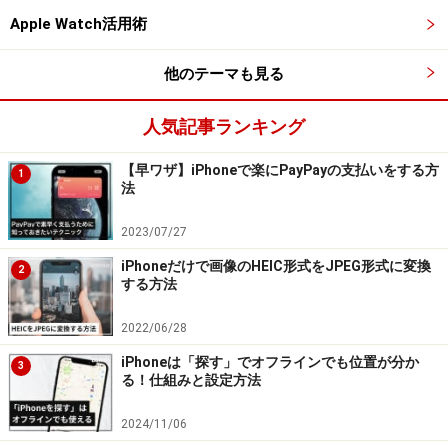
Apple Watch活用術
1.
他のテーマも見る
まずショートカットアプリを開きます。これはAppleか
ら提供されているアプリで、iPhoneに最初からインスト
人気記事ランキング
ールされているものです。
【早ワザ】iPhoneで楽にPayPayの支払いをする方
1
法
ショートカットアプリを開く
2023/07/27
2.
iPhoneだけで画像のHEIC形式をJPEG形式に変換
2
アプリを起動したら、右上の「＋」アイコンをタップ。
する方法
新規ショートカット作成で「アクションを追加」をタッ
2022/06/28
プします。
iPhoneは「探す」でオフラインでも位置が分か
3
る！仕組みと設定方法
右上の「＋」アイコンをタップ。新規ショートカット作成で
「アクションを追加」をタップする
2024/11/06