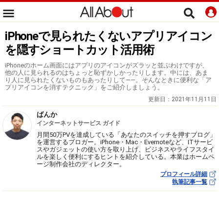
iPhoneで見られたくないアプリアイコン
を隠すショートカット活用術
iPhoneのホーム画面にはアプリのアイコンがズラッと並ぶわけですが、
他の人に見られるのはちょっと恥ずかしかったりします。中には、あま
り人に見られたくないものもあったりして――。そんなときに便利な「ア
プリアイコンを消すテクニック」をご紹介しましょう。
更新日：
2021年11月11日
ばんか
インターネットサービス ガイド
月間50万PVを達成している「あなたのスイッチを押すブログ」
を運営するブロガー。iPhone・Mac・Evernoteなど、ITサービ
スやガジェットの使い方を取り上げ、ビジネスやライフスタイ
ルを楽しく便利にするヒントを紹介している。本業はホームペ
ージ制作会社のディレクター。
プロフィール詳細
執筆記事一覧