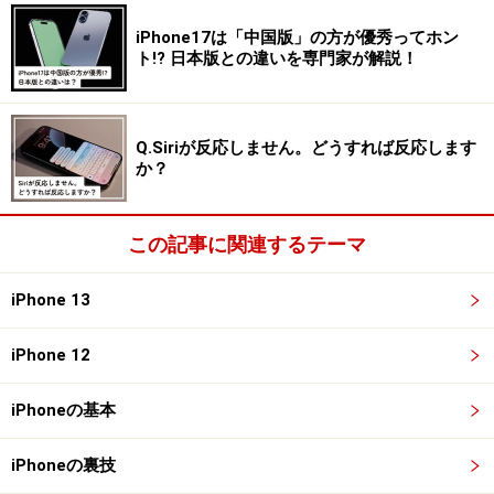
なので今回の方法はあくまで「ホーム画面から見えなく
iPhone17は「中国版」の方が優秀ってホン
するだけ」です。ライブラリを探されてしまうと、アプ
ト!? 日本版との違いを専門家が解説！
リは見つかってしまうので、その点はお気をつけくださ
い。
Q.Siriが反応しません。どうすれば反応します
それでは、アプリアイコンを自分の好きなデザインに変
か？
更する方法をお話しします。
この記事に関連するテーマ
アプリアイコンを好きなデザインに変更す
iPhone 13
る方法
iPhone 12
iPhoneのアプリアイコンは、「ショートカット」アプリ
を使って、自分の自由なデザインに変更ができます。
iPhoneの基本
手順が少し面倒ですが、一度覚えてしまえば難しくあり
iPhoneの裏技
ません。