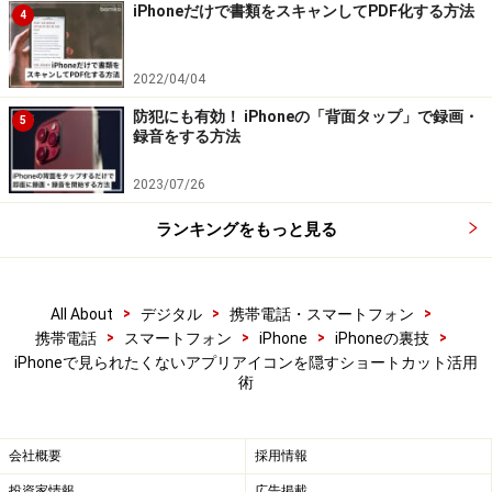
iPhoneだけで書類をスキャンしてPDF化する方法
4
3.
「スクリプティング」を選択し、「Appを開く」をタッ
2022/04/04
プします。
防犯にも有効！ iPhoneの「背面タップ」で録画・
5
録音をする方法
「スクリプティング」を選択し、「Appを開く」をタップ
2023/07/26
4.
ランキングをもっと見る
「スクリプティング」の中にある「App」をタップ。デ
ザインを変更したいアプリを選択します。※iOSのバージ
ョンによっては「App」が「選択」となっています
>
>
>
All About
デジタル
携帯電話・スマートフォン
>
>
>
>
携帯電話
スマートフォン
iPhone
iPhoneの裏技
iPhoneで見られたくないアプリアイコンを隠すショートカット活用
「スクリプティング」の中にある「App」をタップ。デザイ
術
ンを変更したいアプリを選択する
5.
会社概要
採用情報
右上の「…」のアイコンをタップし、「ホーム画面に追
投資家情報
広告掲載