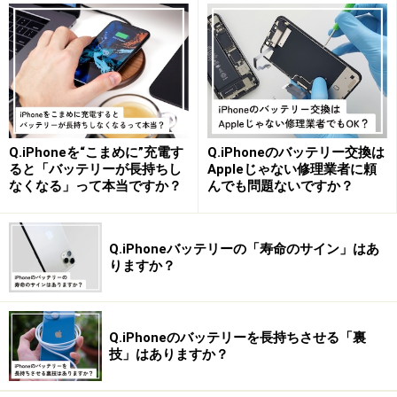
・普通のアプリアイコンと組み合わせる方法も
すべてのアイコンを目立たないようにするのもいいです
が、組み合わせるのも有効です。
普通のアプリアイコンを設置しつつ、空いているスペー
スに、背景と同化するアプリアイコンを設置。すると、
Q.iPhoneを“こまめに”充電す
Q.iPhoneのバッテリー交換は
ると「バッテリーが長持ちし
Appleじゃない修理業者に頼
見た目では完全に隠れた形で、アプリのアイコンを設置
なくなる」って本当ですか？
んでも問題ないですか？
できます。
Q.iPhoneバッテリーの「寿命のサイン」はあ
りますか？
完全に隠れた形で、アプリのアイコンを設置できる
注意点ですが、iPhoneにインストールしてあるアプリ
は、すべて「ライブラリ」から確認・起動することがで
Q.iPhoneのバッテリーを長持ちさせる「裏
技」はありますか？
きます。