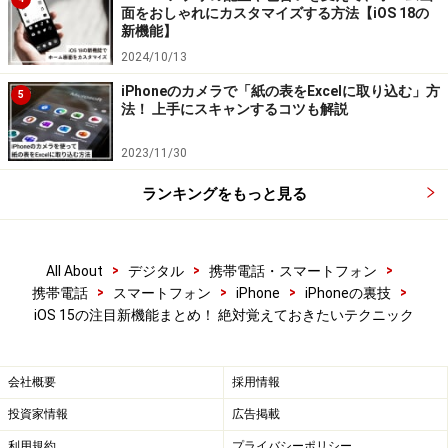
う印象です。
面をおしゃれにカスタマイズする方法【iOS 18の
新機能】
2024/10/13
Safari：拡張機能による機能追加が可能に
iPhoneのカメラで「紙の表をExcelに取り込む」方
5
法！ 上手にスキャンするコツも解説
Safariに新しい機能を追加できる「拡張機能」が追加さ
2023/11/30
れました。自分の好きな機能を追加することで、より自
分好みに使いやすいブラウザへとカスタマイズできるよ
ランキングをもっと見る
うになります。
拡張機能はAppStoreからダウンロード可能。一般的なア
>
>
>
All About
デジタル
携帯電話・スマートフォン
>
>
>
>
携帯電話
スマートフォン
iPhone
iPhoneの裏技
プリと同様に、iPhoneにインストールして使います。
iOS 15の注目新機能まとめ！ 絶対覚えておきたいテクニック
拡張機能はAppStoreからダウンロード可能
会社概要
採用情報
投資家情報
広告掲載
・拡張機能の使い方
使用するときは、検索バーの横にあるジグソーパズルア
利用規約
プライバシーポリシー