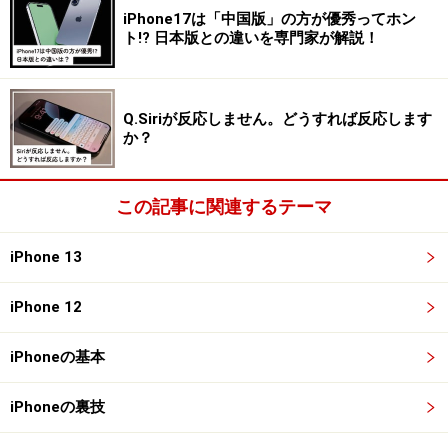
・タブ移動が簡単に
iPhone17は「中国版」の方が優秀ってホン
ト!? 日本版との違いを専門家が解説！
また、左右にスワイプすることで、別のタブに簡単に移
動できるようになったのも、非常にうれしい改善でし
た。
Q.Siriが反応しません。どうすれば反応します
か？
なお、以前のデザインに戻すことも可能です。設定アプ
リを開き、「Safari」を選択。「タブ」の項目で「シン
この記事に関連するテーマ
グルタブ」にチェックを入れれば、もとに戻せます。
iPhone 13
iPhone 12
設定アプリ→「Safari」→「タブ」の項目で「シングルタ
ブ」にチェックを入れれば、もとに戻せる
iPhoneの基本
iPhoneの裏技
Safari：タブのグループ化