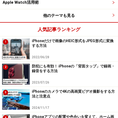
Apple Watch活用術
気がつくといたずらに増え続けてしまう、Safariの「タ
ブ」。100個を超えるタブが残ったまま……なんてこと
他のテーマも見る
も、筆者はしょっちゅうです。
人気記事ランキング
新しいSafariでは、複数のタブを「グループ」にまとめ
iPhoneだけで画像のHEIC形式をJPEG形式に変換
1
られるようになりました。ジャンルごとにタググループ
する方法
をまとめて管理すれば、いま開いているページの把握も
2022/06/28
しやすくなりそうです。
防犯にも有効！ iPhoneの「背面タップ」で録画・
2
録音をする方法
2023/07/26
複数のタブを「グループ」にまとめられる
iPhoneのカメラで4Kの高画質ビデオ撮影をする方
3
法と注意点
しかし、タブは自動で割り振られるわけではなく、手動
で管理する必要があります。筆者は、手でいちいち振り
2024/11/17
分けるのは面倒くさいので、あまり使わないかなぁとい
iPhoneアプリの配置や色合いを変えて、ホーム画
4