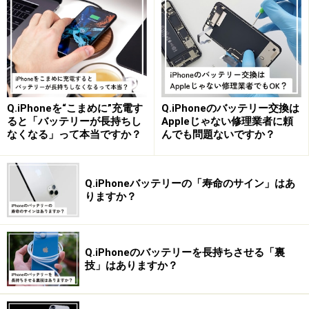
アドレスバー、検索ボックスが画面下に
​​​​​iPhoneの画面サイズが年々大きくなってきて、それゆえ
Q.iPhoneを“こまめに”充電す
Q.iPhoneのバッテリー交換は
に「画面上部に指が届かない」という問題が発生してい
ると「バッテリーが長持ちし
Appleじゃない修理業者に頼
ました。
なくなる」って本当ですか？
んでも問題ないですか？
おそらく今回の変更は、画面下部に必要な操作を集約す
Q.iPhoneバッテリーの「寿命のサイン」はあ
ることで、さらなる利便性の向上を図ろうとしたものだ
りますか？
と考えられます。
実際に筆者は、新しいデザインのほうが使いやすいと感
Q.iPhoneのバッテリーを長持ちさせる「裏
じています。片手での操作性は確実に上がり、Webブラ
技」はありますか？
ウジングが快適になった実感があります。