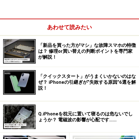
Safari：検索ボックスが画面下に
あわせて読みたい
iPhoneの標準Webブラウザ「Safari」。今まで画面上部
「新品を買った方がマシ」な故障スマホの特徴
にあったアドレスバー、検索ボックスが、画面下に移動
は？ 修理or買い替えの判断ポイントを専門家
しました。
が解説！
「クイックスタート」がうまくいかないのはな
ぜ？ iPhoneの引継ぎが“失敗する原因”6選を解
説！
Q.iPhoneを枕元に置いて寝るのは危ないでし
ょうか？ 電磁波の影響が心配です……