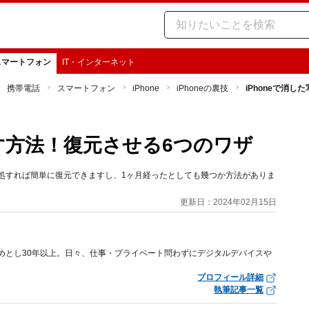
スマートフォン
IT・インターネット
携帯電話
スマートフォン
iPhone
iPhoneの裏技
iPhoneで消
戻す方法！復元させる6つのワザ
対処すれば簡単に復元できますし、1ヶ月経ったとしても幾つか方法がありま
更新日：2024年02月15日
はじめとし30年以上。日々、仕事・プライベート問わずにデジタルデバイスや
プロフィール詳細
執筆記事一覧