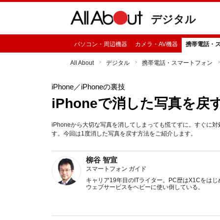
デジタル
パソコン・周辺機器
カメラ・AV機器
携帯電話・
All About
デジタル
携帯電話・スマートフォン
iPhone
／iPhoneの裏技
iPhoneで消した写真を
iPhoneから大切な写真を消してしまっても慌てずに。すぐに
す。今回は1度消した写真を戻す方法をご紹介します。
柳谷 智宣
スマートフォン ガイド
キャリア19年目のITライター。PC歴はX1Cを
ウェブサービスをヘビーに使い倒している。