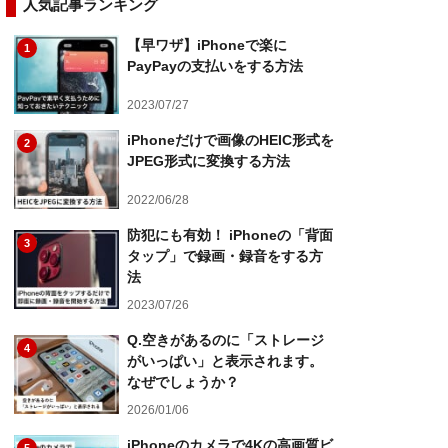
人気記事ランキング
【早ワザ】iPhoneで楽に
1
PayPayの支払いをする方法
2023/07/27
iPhoneだけで画像のHEIC形式を
2
JPEG形式に変換する方法
2022/06/28
防犯にも有効！ iPhoneの「背面
3
タップ」で録画・録音をする方
法
2023/07/26
Q.空きがあるのに「ストレージ
4
がいっぱい」と表示されます。
なぜでしょうか？
2026/01/06
iPhoneのカメラで4Kの高画質ビ