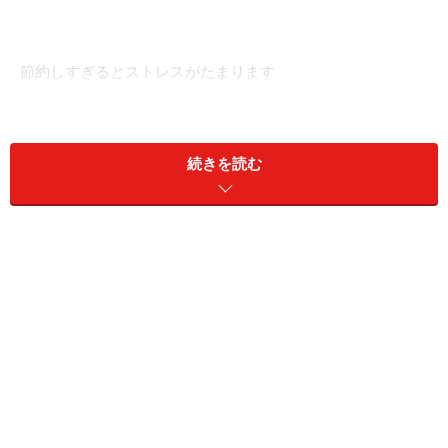
節約しすぎるとストレスがたまります
■相談者
続きを読む
そらねこさん
女性／会社員／47歳
千葉県／持ち家（マンション）
■家族構成
娘（20代）
■相談内容
現在47歳、契約社員。成人の娘と同居です。築古の所有
マンションのローンは終わっています。離婚時に私に名