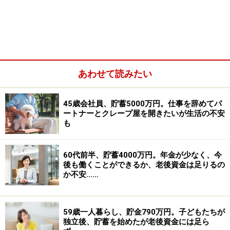
義変更し、残債を母親からの相続時精算課税制度で完済
しました。保険は見直しを繰り返していますが個人年金
だけは手付かずです。娘の保険は総支払い100万円弱
で、人生で入院の2～3回はするだろうと昨年加入。つみ
たてNISAは昨年より少額から開始し、今は3万円に増や
しています。変動費部分の交際費が多いと思うのです
あわせて読みたい
が、お酒が好きでやめられません。コロナの期間は数カ
月ゼロでした（食費部分の酒代が増えましたが）。小遣
45歳会社員、貯蓄5000万円。仕事を辞めてパ
ートナーとクレープ屋を開きたいが生活の不安
いもここから美容室、化粧品、服などその他欲しいもの
も
の費用となるので我慢してもなかなか減らないのが悩み
です。
60代前半、貯蓄4000万円。年金が少なく、今
後も働くことができるか、老後資金は足りるの
か不安……
59歳一人暮らし、貯金790万円。子どもたちが
独立後、貯蓄を始めたが老後資金には足ら