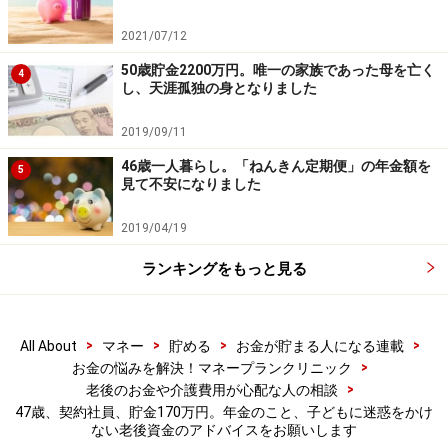
娘／
・医療保険（終身タイプ、15年払い済、入院日額5000
2021/07/12
円、通院5000円、女性疾病5000円）＝毎月の保険料
50歳貯金2200万円。唯一の家族であった母を亡く
4
し、天涯孤独の身となりました
5500円（年払い6万6620円の月割り）
2019/09/11
（4）雑費について
46歳一人暮らし。「ねんきん定期便」の年金額を
5
日用品4000円、ペット費用4000円、病院5000円、交際
見て不安になりました
費5000円、その他。
2019/04/19
（5）働き方について
ランキングをもっと見る
正社員になる見込みのない1年更新の契約社員ですので
なんともいえません。体が元気であれば契約終了後も他
で清掃なり何なり、可能な限り仕事はしていきたいで
>
>
>
>
All About
マネー
貯める
お金が貯まる人になる連載
>
お金の悩みを解決！マネープランクリニック
す。普通体型ですが血圧が高かったり（血圧による通院
>
老後のお金や介護費用が心配な人の相談
費が病院代です）心臓に若干不安があったり、萎縮性胃
47歳、契約社員、貯金170万円。年金のこと、子どもに迷惑をかけ
炎などもあり将来元気かはかなり不透明です。退職金は
ない老後資金のアドバイスをお願いします