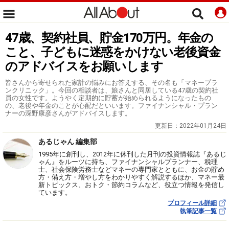
47歳、契約社員、貯金170万円。年金の
こと、子どもに迷惑をかけない老後資金
のアドバイスをお願いします
皆さんから寄せられた家計の悩みにお答えする、その名も「マネープラ
ンクリニック」。今回の相談者は、娘さんと同居している47歳の契約社
員の女性です。ようやく定期的に貯蓄が始められるようになったもの
の、老後や年金のことが心配だといいます。ファイナンシャル・プラン
ナーの深野康彦さんがアドバイスします。
更新日：
2022年01月24日
あるじゃん 編集部
1995年に創刊し、2012年に休刊した月刊の投資情報誌『あるじ
ゃん』をルーツに持ち、ファイナンシャルプランナー、税理
士、社会保険労務士などマネーの専門家とともに、お金の貯め
方・備え方・増やし方をわかりやすく解説するほか、マネー最
新トピックス、おトク・節約コラムなど、役立つ情報を発信し
ています。
プロフィール詳細
執筆記事一覧