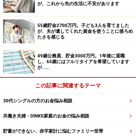
ランスはどうでしょうか？
が、これから先の生活に不安があります
貯蓄は好きですが散財も好きなタイプのようで、あまり
55歳貯金2700万円。子ども3人を育てました
締めるとストレスがたまり、使うと貯蓄ができないスト
が、夫が遺してくれた資金を使うことに後ろめ
レスとなり、無限ループでつらいです。年金のこと、子
たさを感じる
どもに迷惑をかけない老後資金のアドバイスをお願いし
たく思います。よろしくお願いします。
49歳公務員、貯金3000万円。1年後に退職
し、65歳にはフルリタイアを希望しています
が……
■家計収支データ
この記事に関連するテーマ
相談者「そらねこ」さんの家計収支データ
30代シングルの方のお金悩み相談
■家計収支データ補足
共働き夫婦・DINKS家庭のお金の悩み相談
（1）ボーナスの使い道
夏で1万円、冬で2万円ほど赤字補填や予算外のものに使
貯蓄ができない、赤字家計に悩むファミリー世帯