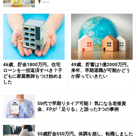
ず……
33歳から加入している個人年金ですが、控除の枠がもっ
46歳、貯金1800万円。住宅
49歳、貯蓄は1億2000万円。
たいない気がして、8000円に減額して1万円をiDeCoに掛
ローンを一括返済すべき？子
来年、早期退職が可能かどう
どもに家庭教師もつけ始めま
か探っていきたい
けようか迷っています。とはいえ年額72万円の保障も捨
した
てがたいのです。
契約社員になってからボーナスをいただくことができ、
50代で早期リタイア可能！ 気になる老後資
金、FPが「足りる」と語った3つの事例
毎月決まった金額のお給料になり、ようやく定期的な貯
蓄が始められましたが、まだまだ貯蓄が少なく老後が不
安です。つみたてNISAも始めましたが、貯蓄と投資のバ
50歳貯金550万円。体調を崩し、転職しました