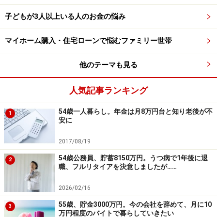
っている感じです。残りは貯蓄。
子どもが3人以上いる人のお金の悩み
（2）住居費について
マイホーム購入・住宅ローンで悩むファミリー世帯
ローンは完済。2万7800円の住居費は、管理費・修繕積
立金と月割りの固定資産税。
他のテーマも見る
（3）加入保険について
人気記事ランキング
本人／
54歳一人暮らし。年金は月8万円台と知り老後が不
・個人年金保険（払い込み65歳まで、65歳から10年確
1
安に
定、年額72万円）＝毎月の保険料1万5000円※解約返戻金
部分250万円（現時点で解約した場合の返戻金）
2017/08/19
・医療保険（終身タイプ、60歳まで払い込み、入院日額
54歳公務員、貯蓄8150万円。うつ病で1年後に退
2
職、フルリタイアを決意しましたが……
5000円、手術給付金）＝毎月の保険料2635円
・がん保険（終身タイプ、終身払い、入院日額1万円、
2026/02/16
診断一時金100万円）＝毎月の保険料1550円
55歳、貯金3000万円。今の会社を辞めて、月に10
3
万円程度のバイトで暮らしていきたい