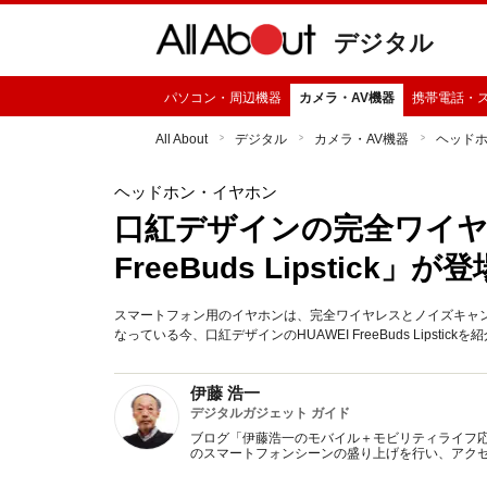
デジタル
パソコン・周辺機器
カメラ・AV機器
携帯電話・
All About
デジタル
カメラ・AV機器
ヘッド
ヘッドホン・イヤホン
口紅デザインの完全ワイヤレ
FreeBuds Lipstic
スマートフォン用のイヤホンは、完全ワイヤレスとノイズキャ
なっている今、口紅デザインのHUAWEI FreeBuds Lipstick
伊藤 浩一
デジタルガジェット ガイド
ブログ「伊藤浩一のモバイル＋モビリティライフ
のスマートフォンシーンの盛り上げを行い、アクセ