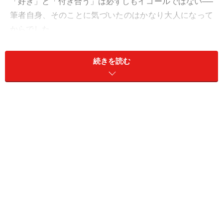
「好き」と「付き合う」は必ずしもイコールではない──
筆者自身、そのことに気づいたのはかなり大人になって
からでした。
もちろん、付き合うほど相手と相思相愛だったのは事
続きを読む
実。しかし相手は自分とは違う人間です。好きだからと
いって何もかも受け入れられるわけでもなく、親しくな
るほど考え方や価値観の違いに違和感を覚えたり衝突し
たりするうちに、相手の存在そのものがストレスとなっ
てしまうことも。
一緒にいるのが辛くても「好き」だから別れたくない……
そう思うのは当然のこと。だけど自身の体や心が悲鳴を
あげていることを無視してまで好きな人のそばにいるこ
とは、果たして幸せといえるでしょうか。