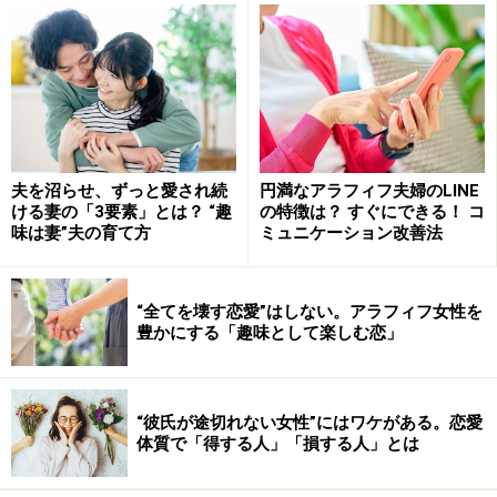
＜目次＞
1：恋人の愚痴を吐き出すのは、ストレスがあふれてし
まったから
2：けんかばかりの相手より、けんかすらできない相手
夫を沼らせ、ずっと愛され続
円満なアラフィフ夫婦のLINE
のほうが問題
ける妻の「3要素」とは？ “趣
の特徴は？ すぐにできる！ コ
味は妻”夫の育て方
ミュニケーション改善法
3：恋愛と結婚は別。長期的に考えて無理な相手との未
来はない
1つでも当てはまるなら、恋人と離れるべきタイミング
“全てを壊す恋愛”はしない。アラフィフ女性を
豊かにする「趣味として楽しむ恋」
かも
“彼氏が途切れない女性”にはワケがある。恋愛
体質で「得する人」「損する人」とは
1：恋人の愚痴を吐き出すのは、ストレスが