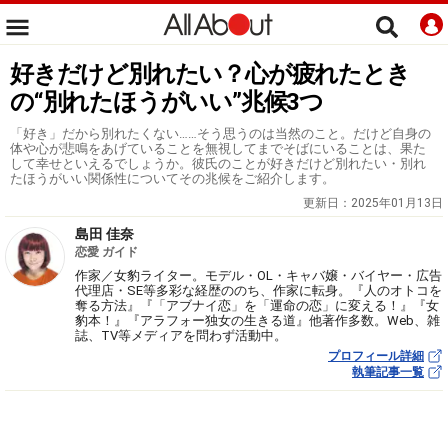
好きだけど別れたい？心が疲れたとき
の“別れたほうがいい”兆候3つ
「好き」だから別れたくない……そう思うのは当然のこと。だけど自身の
体や心が悲鳴をあげていることを無視してまでそばにいることは、果た
して幸せといえるでしょうか。彼氏のことが好きだけど別れたい・別れ
たほうがいい関係性についてその兆候をご紹介します。
更新日：
2025年01月13日
島田 佳奈
恋愛 ガイド
作家／女豹ライター。モデル・OL・キャバ嬢・バイヤー・広告
代理店・SE等多彩な経歴ののち、作家に転身。『人のオトコを
奪る方法』『「アブナイ恋」を「運命の恋」に変える！』『女
豹本！』『アラフォー独女の生きる道』他著作多数。Web、雑
誌、TV等メディアを問わず活動中。
プロフィール詳細
執筆記事一覧