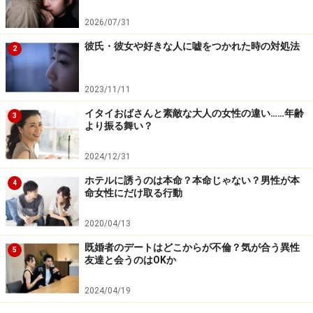
れないのです。友人だけでなく、SNSなどにも愚痴を吐
2026/07/31
きまくっていないか、客観的に振り返ってみてくださ
彼氏・彼女や好きな人に嘘をつかれた時の対処法
い。
2
2023/11/11
2：けんかばかりの相手より、けんかすらで
イタイおばさんと素敵な大人の女性の違い……年齢
3
きない相手のほうが問題
より振る舞い？
カップルといえど他人同士。時には互いの意見が衝突
2024/12/31
し、けんかになってしまうこともあります。その頻度が
ホテルに誘うのは本命？本命じゃない？男性が本
4
多すぎるのも問題ですが、けんかばかりの状態に疲れて
命女性にだけ取る行動
しまい、不快に思うことがあっても「衝突すること自体
2020/04/13
が面倒」と避けるようになったら赤信号。
既婚者のデートはどこからが不倫？気が合う異性
5
友達と会うのはOKか
「けんかするほど仲がいい」とはよく言ったもの。けん
かするのはエネルギーを消費します。それでも「相手と
2024/04/19
もっといい関係を築きたい」からこそ、ぶつかることで