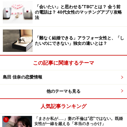
あふれてしまったから
「会いたい」と思わせる“TBC”とは？ 会う前
「彼、〇〇なんだよね」など、女同士で恋人の愚痴を吐
の電話は？ 40代女性のマッチングアプリ攻略
法
き出す場面はよくあること。それが愚痴に見せかけた謙
遜やノロケであれば問題ありません。聞くほうも気楽で
す。しかし、中には聞き流せないようなモラハラである
「難なく結婚できる」アラフォー女性と、「し
たいのにできない」独女の違いとは？
ことも。
友人から助言されても、当の本人が自覚していなけれ
この記事に関連するテーマ
ば、問題は解決しません。会うたびに愚痴のオンパレー
ドの場合や、内容がしゃれにならないレベルだと「これ
島田 佳奈の恋愛情報
以上の愚痴は聞きたくない」とシャットアウトされてし
まうかも。
他のテーマも見る
人気記事ランキング
友人や家族から愚痴ばかり吐いていることを指摘される
のは、
無自覚なストレスが満タンになっている証拠。
コ
「まさか私が……」妻の不倫は“恋”ではない。既婚
1
ップの水があふれているから、愚痴をこぼさずにはいら
女性が一線を越える「本当のきっかけ」