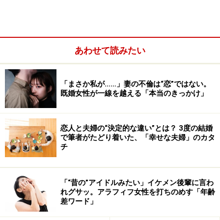
あわせて読みたい
「まさか私が……」妻の不倫は“恋”ではない。
既婚女性が一線を越える「本当のきっかけ」
恋人と夫婦の“決定的な違い”とは？ 3度の結婚
で筆者がたどり着いた、「幸せな夫婦」のカタ
チ
そこで今回は、どんなに好きでも「別れたほうがいい」
関係性について、その兆候をピックアップしてみまし
た。恋人とうまくいかず悩んでいるあなたは、思い当た
「“昔の”アイドルみたい」イケメン後輩に言わ
れグサッ。アラフィフ女性を打ちのめす「年齢
る項目があるかどうか、チェックしてみてくださいね。
差ワード」