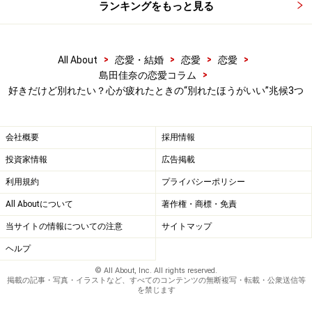
ランキングをもっと見る
互いを理解しようとするのです。
けんかに注ぐエネルギーを出し惜しみするようになった
>
>
>
>
All About
恋愛・結婚
恋愛
恋愛
のは、
愛情が目減りしたから。
それは「別れを切り出す
>
島田佳奈の恋愛コラム
好きだけど別れたい？心が疲れたときの“別れたほうがいい”兆候3つ
のも面倒だから付き合っている」だけの状態です。
会社概要
採用情報
3：恋愛と結婚は別。長期的に考えて無理な
投資家情報
広告掲載
相手との未来はない
利用規約
プライバシーポリシー
恋愛が非日常ならば、結婚は日常です。夫の言葉や行動
All Aboutについて
著作権・商標・免責
にいちいち感情が振り回されるようでは、結婚生活を続
当サイトの情報についての注意
サイトマップ
けられません。
ヘルプ
© All About, Inc. All rights reserved.
「恋人が浮気するのでは」と日々疑心暗鬼になってい
掲載の記事・写真・イラストなど、すべてのコンテンツの無断複写・転載・公衆送信等
を禁じます
る、恋人からの束縛が激しく友人と会ったり連絡を取る