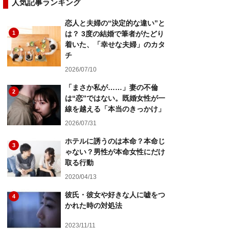
人気記事ランキング
恋人と夫婦の“決定的な違い”と
1
は？ 3度の結婚で筆者がたどり
着いた、「幸せな夫婦」のカタ
チ
2026/07/10
「まさか私が……」妻の不倫
2
は“恋”ではない。既婚女性が一
線を越える「本当のきっかけ」
2026/07/31
ホテルに誘うのは本命？本命じ
3
ゃない？男性が本命女性にだけ
取る行動
2020/04/13
彼氏・彼女や好きな人に嘘をつ
4
かれた時の対処法
2023/11/11