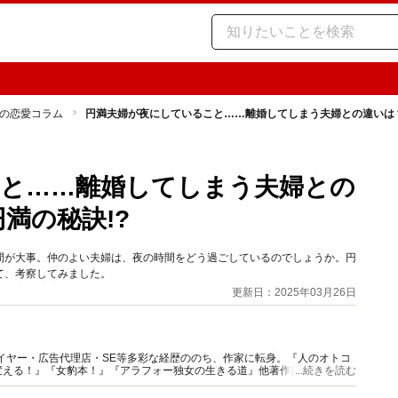
の恋愛コラム
円満夫婦が夜にしていること……離婚してしまう夫婦との違いは？ 
と……離婚してしまう夫婦との
満の秘訣!?
間が大事。仲のよい夫婦は、夜の時間をどう過ごしているのでしょうか。円
て、考察してみました。
更新日：2025年03月26日
イヤー・広告代理店・SE等多彩な経歴ののち、作家に転身。『人のオトコ
える！』『女豹本！』『アラフォー独女の生きる道』他著作多数。Web、
...続きを読む