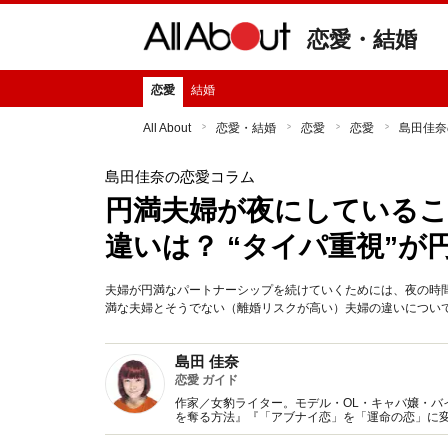
恋愛・結婚
恋愛
結婚
All About
恋愛・結婚
恋愛
恋愛
島田佳奈
島田佳奈の恋愛コラム
円満夫婦が夜にしているこ
違いは？ “タイパ重視”が円
夫婦が円満なパートナーシップを続けていくためには、夜の時
満な夫婦とそうでない（離婚リスクが高い）夫婦の違いについ
島田 佳奈
恋愛 ガイド
作家／女豹ライター。モデル・OL・キャバ嬢・バ
を奪る方法』『「アブナイ恋」を「運命の恋」に変
雑誌、TV等メディアを問わず活動中。