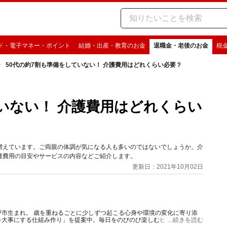
ド・電子マネー・ポイント
結婚・出産・教育のお金
退職金・老後のお金
税
50代の約7割も準備をしていない！ 介護費用はどれくらい必要？
ていない！ 介護費用はどれくらい
増えています。ご両親の体調が気になる人も多いのではないでしょうか。介
護費用の目安やサービスの内容などご紹介します。
更新日：2021年10月02日
心身や環境の変化に寄り添
を大事にする仕組み作り」を提案中。毎日をのびのび楽しむヒントに。
...続きを読む