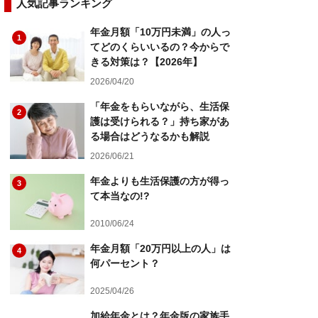
人気記事ランキング
年金月額「10万円未満」の人っ
1
てどのくらいいるの？今からで
きる対策は？【2026年】
2026/04/20
「年金をもらいながら、生活保
2
護は受けられる？」持ち家があ
る場合はどうなるかも解説
2026/06/21
年金よりも生活保護の方が得っ
3
て本当なの!?
2010/06/24
年金月額「20万円以上の人」は
4
何パーセント？
2025/04/26
加給年金とは？年金版の家族手