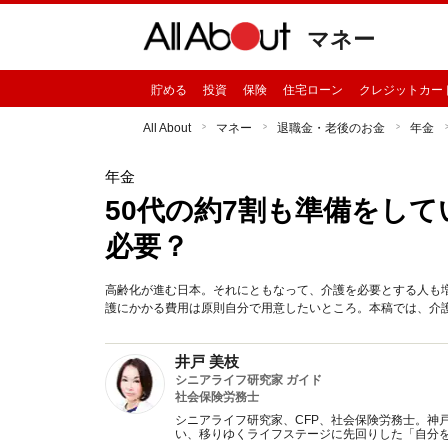
マネー
貯める
投資
保険
住宅ローン
クレジットカー
All About
マネー
退職金・老後のお金
年金
年金
50代の約7割も準備をし
必要？
高齢化が進む日本。それにともなって、介護を必要とする人も
護にかかる費用は原則自分で用意したいところ。本稿では、介
井戸 美枝
シニアライフ研究家 ガイド
社会保険労務士
シニアライフ研究家、CFP、社会保険労務士。神戸市生まれ。 歳を重ねるごとに少しずつ起こる
い、移りゆくライフステージに先回りした「自分