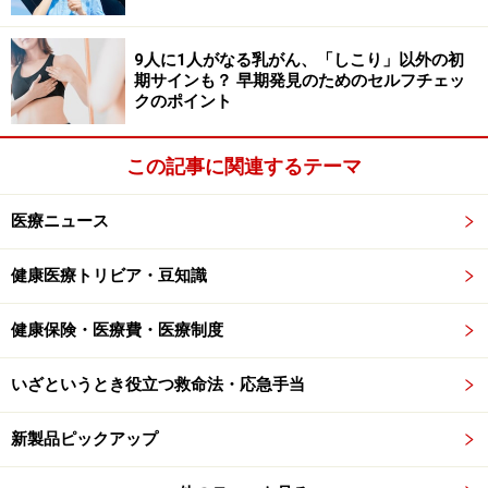
ルが人体および体内の細菌叢にもたらすエビデンス情報
を提供するプラットフォーム型の事業を展開する。
9人に1人がなる乳がん、「しこり」以外の初
期サインも？ 早期発見のためのセルフチェッ
クのポイント
株式会社トニジ / 緑内障患者向け家庭用自己測定眼圧計
の開発・事業化
この記事に関連するテーマ
既存の20分の１の価格帯で測定できる眼圧測定機器を開
医療ニュース
発している。顧客は本機器のエンドユーザーである緑内
障患者とする。ゆくゆくは血圧計のように家電量販店で
健康医療トリビア・豆知識
も眼圧計が流通する時代を目指している。またオンライ
健康保険・医療費・医療制度
ン診療との親和性が極めて優れており眼圧データを医師
と患者が共有できるため、オンライン緑内障診療と相性
いざというとき役立つ救命法・応急手当
が良く、欠かせない医療機器となる。
新製品ピックアップ