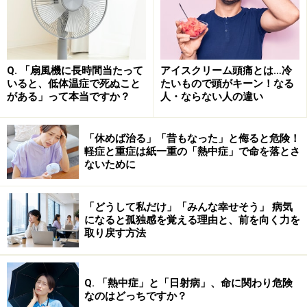
提供する。単一の加速度センサーを膝に装着し、5ｍ程
度歩行することでKAMの計測を実現した。本ツールはク
ラス１の医療機器として1回250点（2500円）を算定可能
で、診療所・病院におけるレンタルビジネス事業を開始
Q. 「扇風機に長時間当たって
アイスクリーム頭痛とは…冷
する。
いると、低体温症で死ぬこと
たいもので頭がキーン！なる
がある」って本当ですか？
人・ならない人の違い
株式会社サイキンソー / 腸内フローラからアプローチす
「休めば治る」「昔もなった」と侮ると危険！
軽症と重症は紙一重の「熱中症」で命を落とさ
るスマート生活習慣病対策事業
ないために
人体の腸内フローラのDNA検査サービス「マイキンソ
「どうして私だけ」「みんな幸せそう」 病気
ー」を提供し、サービスを通じて収集した大規模腸内細
になると孤独感を覚える理由と、前を向く力を
菌叢データプラットフォームを用いて次世代の生活習慣
取り戻す方法
病対策技術を開発する。検査を利用する個人に対しては
腸内フローラの個人レポートを提供し、事業者やアカデ
Q. 「熱中症」と「日射病」、命に関わり危険
ミアなどのパートナーに対しては、食材やライフスタイ
なのはどっちですか？