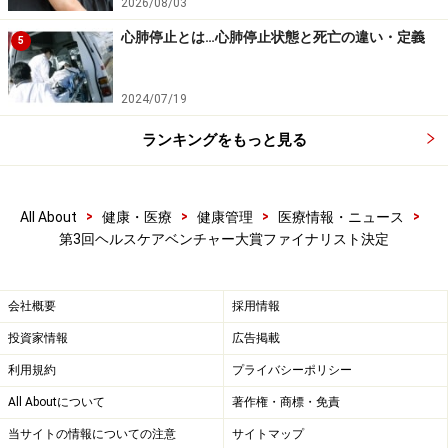
2026/08/03
有名な実験動物、Cエレガンス（線虫）を活用した健康
心肺停止とは…心肺停止状態と死亡の違い・定義
5
寿命の「見える化（指標化）」の新技術C-HASで、未知
なる可能性を秘めた天然資源の中から、老化に歯止めを
2024/07/19
かけ未病を維持する新・真の抗老化成分を発見する。将
来的には、C-HAS技術をハブとした新規健康事業の集積
ランキングをもっと見る
（C-HAS-Hub）を図り、人々の寿命と健康寿命に差がな
い世の中、いわゆる、ピンピンコロリ社会の実現に向
>
>
>
>
All About
健康・医療
健康管理
医療情報・ニュース
け、新LIFESPAN革命を起こす。
第3回ヘルスケアベンチャー大賞ファイナリスト決定
藤本 千里（東京大学） / ノイズ前庭電気刺激によるバラ
会社概要
採用情報
ンス改善治療
投資家情報
広告掲載
利用規約
プライバシーポリシー
前庭障害による体のバランス障害に対する革新的な治療
All Aboutについて
著作権・商標・免責
法開発が望まれている。耳後部に微弱なノイズ電流を流
当サイトの情報についての注意
サイトマップ