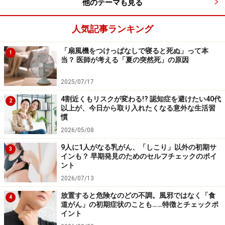
ペリオセラピア株式会社 / 化学療法抵抗性トリプルネガ
他のテーマも見る
ティブ乳癌への新規治療法の開発
人気記事ランキング
化学療法抵抗性トリプルネガティブ乳癌は予後は極めて
「扇風機をつけっぱなしで寝ると死ぬ」って本
1
悪く、かつ子育て世代の40歳以下の女性に頻発するアン
当？ 医師が考える「夏の突然死」の原因
メットニーズの高い疾患である。この原因に上皮間葉転
2025/07/17
換が考えられていることから、多数の臨床検体から間葉
系マーカーと最も相関する因子としてペリオスチンを見
4割近くもリスクが変わる!? 認知症を避けたい40代
2
以上が、今日から取り入れたくなる意外な生活習
出し独自に中和抗体を作成し、2年後の臨床研究の準備
慣
を進めている。
2026/05/08
9人に1人がなる乳がん、「しこり」以外の初期サ
3
インも？ 早期発見のためのセルフチェックのポイ
ント
＜ 個人3名 / アイデアの名称 ＞
2026/07/13
放置すると危険なのどの不調。風邪ではなく「食
首藤 剛 （熊本大学） / Cエレガンスを用いた健康寿命
4
道がん」の初期症状のことも……特徴とチェックポ
の指標化と天然資源で挑む新（ネオ）LIFESPAN革命!!
イント