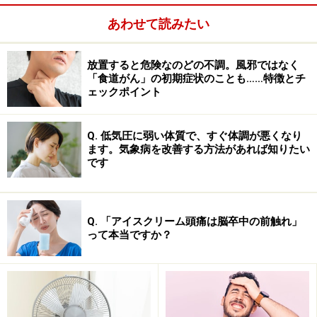
ールの開発
あわせて読みたい
放置すると危険なのどの不調。風邪ではなく
「食道がん」の初期症状のことも……特徴とチ
ェックポイント
Q. 低気圧に弱い体質で、すぐ体調が悪くなり
ます。気象病を改善する方法があれば知りたい
です
Q. 「アイスクリーム頭痛は脳卒中の前触れ」
って本当ですか？
多くの人が経験する膝痛に対し、膝の悪さの指標となる
膝内反モーメント（KAM）を簡易に計測できるツールを