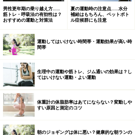
男性更年期の乗り越え方……
夏の運動時の注意点……水分
筋トレ・呼吸法の有効性は？
補給はもちろん、ペットボト
おすすめの運動と対策法
ル症候群にも注意
運動してはいけない時間帯・運動効果が高い時
間帯
ハムストリングスが硬いデメリット……姿勢
の歪みや腰痛も
生理中の運動や筋トレ、ジム通いの効果は？し
てはいけない運動・よい運動
ハムストリングスは股関節に付着しているため、硬くな
ってしまうと骨盤が後ろに引っ張られて後傾状態となり
ます。この姿勢はいわゆる「お尻が落ちた」状態とな
体重計の体脂肪率はあてにならない？変動しや
り、背中が丸まって腰椎への負担が大きくなります。腰
すい原因と測定のコツ
痛に悩まされる人の体をチェックしてみると、ハムスト
リングスの硬さによって腰痛を引き起こしているケース
も少なくありません。特に腰を曲げると痛みが出るタイ
朝のジョギングは体に悪い？健康的な朝ランの