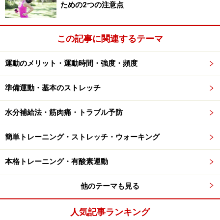
ための2つの注意点
プはハムストリングスの柔軟性を改善することで痛みが
やわらぐことが期待できます。
この記事に関連するテーマ
ハムストリングスを柔らかく伸ばすメリッ
運動のメリット・運動時間・強度・頻度
ト……姿勢改善・疲労回復も
準備運動・基本のストレッチ
ハムストリングスは骨盤や股関節、膝関節の動きに大き
く関与しますが、この筋肉が硬いと骨盤の動きがスムー
水分補給法・筋肉痛・トラブル予防
ズにできなくなり、腰椎や背骨などがその代わりを担っ
てしまうため、大きな負担がかかることになります。腰
簡単トレーニング・ストレッチ・ウォーキング
痛の予防はもちろんのこと、普段からハムストリングス
本格トレーニング・有酸素運動
をストレッチすることは姿勢の改善にも役立ちますし、
股関節や膝関節を伴うさまざまな動作がしやすくなると
他のテーマも見る
いうメリットがあります。またハムストリングスに疲労
が蓄積しないよう、ウオーキングなどで活動量を増やし
人気記事ランキング
たり、エクササイズなどで適度に動かしたりすることも