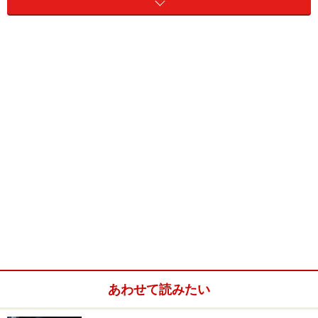
肩こりを起こしやすい姿勢の特徴として、
頭が肩よりも前に出てしまっている
背中は丸まって猫背状態
骨盤が前傾し、腰が反り返っていてぽっこりお腹に
なっている
などが挙げられます。特に腹筋の弱い人や産後の女性に
よく見られる姿勢です。このような姿勢を続けている
と、お尻や太ももの裏側は常に緊張を強いられて柔軟性
が低下してしまうと考えられます。
ハムストリングスとは？ どの位置にある筋
肉か
あわせて読みたい
ハムストリングスとは、太ももの裏にある大腿二頭筋と