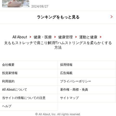
ハムストリングスの簡単なストレッチ法
2024/08/27
ハムストリングスのストレッチにはさまざまな方法があ
ランキングをもっと見る
りますが、一番簡単なものとしては片足を前に出した状
態で膝を手で軽く押すようにして、太ももの裏側とお尻
の筋肉を伸ばすストレッチです。立位はもちろんのこ
>
>
>
>
All About
健康・医療
健康管理
運動と健康
と、座った状態で片足を前に出して膝をおすようにする
太ももストレッチで肩こり解消!?ハムストリングスを柔らかくする
方法
ことでも筋肉は伸ばされるので、デスクワークのストレ
ッチとしても向いていると思います。
会社概要
採用情報
よりハムストリングスの柔軟性を高めたい場合は、「
ジ
投資家情報
広告掲載
ャックナイフストレッチ
」と呼ばれるものを実践してみ
利用規約
プライバシーポリシー
ましょう。これは両膝を曲げて座った状態で足首をそれ
All Aboutについて
著作権・商標・免責
ぞれ保持し、そこから膝を伸ばして屈伸運動を繰り返す
当サイトの情報についての注意
サイトマップ
というものです。膝は伸びきらなくても大丈夫なので、
ヘルプ
できるところまで膝を伸ばしたら、またしゃがむという
動作を10回程度繰り返すと、驚くほどハムストリングス
© All About, Inc. All rights reserved.