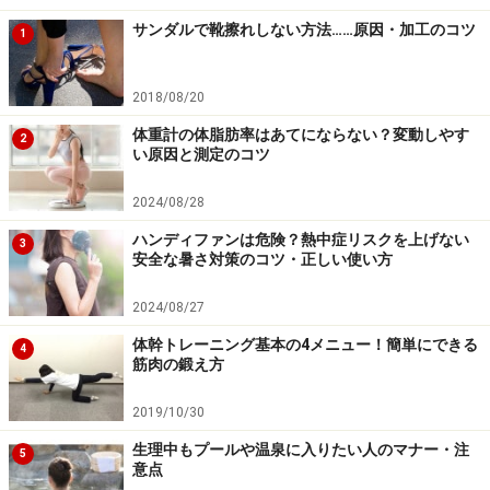
大切ですし、その後にストレッチを習慣化することで筋
サンダルで靴擦れしない方法……原因・加工のコツ
1
肉の柔軟性を保ち、体全体の血流をよくして疲労物質の
分解・代謝・排泄のサイクルを早めて疲労回復を促すこ
2018/08/20
とも期待できます。
体重計の体脂肪率はあてにならない？変動しやす
2
い原因と測定のコツ
2024/08/28
ハンディファンは危険？熱中症リスクを上げない
3
安全な暑さ対策のコツ・正しい使い方
2024/08/27
体幹トレーニング基本の4メニュー！簡単にできる
4
筋肉の鍛え方
2019/10/30
生理中もプールや温泉に入りたい人のマナー・注
5
意点