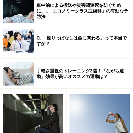
車中泊による搬送や災害関連死を防ぐため
半膜様筋、半腱様筋の３つの筋の総称です。太もも裏の
に……「エコノミークラス症候群」の有効な予
大部分を占めるため、一般的には太もも裏後面＝ハムス
防法
トリングスと考えても差し支えないでしょう。ハムスト
リングスは骨盤から膝裏のすねの骨についている二関節
Q. 「座りっぱなしは命に関わる」って本当で
筋（股関節、膝関節と二つの関節にまたがってついてい
すか？
る筋肉）であり、股関節の曲げ伸ばしや膝関節を曲げた
りひねったりするときに働きます。そのため、歩く、走
るなど下肢を使う動作の多くがハムストリングスを使う
手軽さ重視のトレーニング3選！「ながら運
ことになります。
動」効果が高いオススメの運動は？