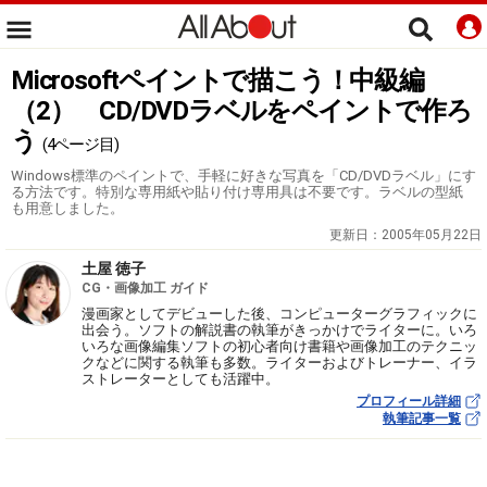
Microsoftペイントで描こう！中級編
（2） CD/DVDラベルをペイントで作ろ
う
(4ページ目)
Windows標準のペイントで、手軽に好きな写真を「CD/DVDラベル」にす
る方法です。特別な専用紙や貼り付け専用具は不要です。ラベルの型紙
も用意しました。
更新日：
2005年05月22日
土屋 徳子
CG・画像加工 ガイド
漫画家としてデビューした後、コンピューターグラフィックに
出会う。ソフトの解説書の執筆がきっかけでライターに。いろ
いろな画像編集ソフトの初心者向け書籍や画像加工のテクニッ
クなどに関する執筆も多数。ライターおよびトレーナー、イラ
ストレーターとしても活躍中。
プロフィール詳細
執筆記事一覧