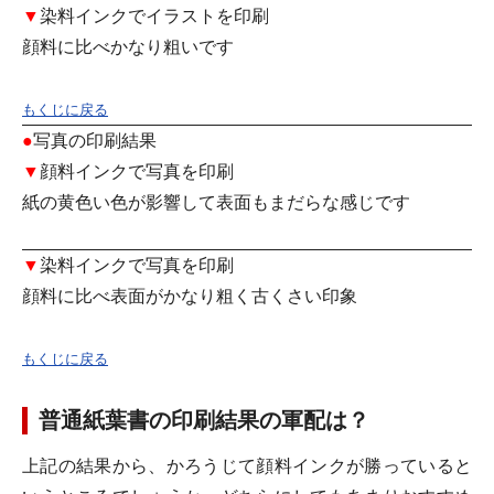
▼
染料インク
でイラストを印刷
顔料に比べかなり粗いです
もくじに戻る
●
写真の印刷結果
▼
顔料インク
で写真を印刷
紙の黄色い色が影響して表面もまだらな感じです
▼
染料インク
で写真を印刷
顔料に比べ表面がかなり粗く古くさい印象
もくじに戻る
普通紙葉書の印刷結果の軍配は？
上記の結果から、
かろうじて顔料インクが勝っている
と