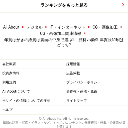
ランキングをもっと見る
>
>
>
>
All About
デジタル
IT・インターネット
CG・画像加工
>
CG・画像加工関連情報
年賀はがきの紙質は裏面の中身で選ぶ2 顔料vs染料 年賀状印刷は
どっち?
会社概要
採用情報
投資家情報
広告掲載
利用規約
プライバシーポリシー
All Aboutについて
著作権・商標・免責
当サイトの情報についての注意
サイトマップ
ヘルプ
© All About, Inc. All rights reserved.
掲載の記事・写真・イラストなど、すべてのコンテンツの無断複写・転載・公衆送信等
を禁じます