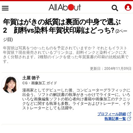
年賀はがきの紙質は裏面の中身で選ぶ
2 顔料vs染料 年賀状印刷はどっち?
(2ペー
ジ目)
年賀状は写真をつかったものを予定されていますか？ それともイラスト
年賀状？現在発売されているプリンタは、顔料インクと染料インクに大
きく分類されます。2種類のインクを使った年賀葉書の印刷の比較結果で
す。
更新日：
2004年11月09日
土屋 徳子
CG・画像加工 ガイド
漫画家としてデビューした後、コンピューターグラフィックに
出会う。ソフトの解説書の執筆がきっかけでライターに。いろ
いろな画像編集ソフトの初心者向け書籍や画像加工のテクニッ
クなどに関する執筆も多数。ライターおよびトレーナー、イラ
ストレーターとしても活躍中。
プロフィール詳細
執筆記事一覧