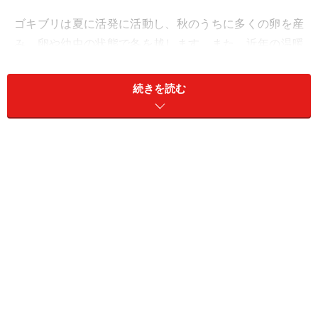
ゴキブリは夏に活発に活動し、秋のうちに多くの卵を産
み、卵や幼虫の状態で冬を越します。また、近年の温暖
化や、気密性の高い住宅の増加により、室内の暖かい場
所（家電の裏や天井裏、シンクの下など）に潜み、越冬
続きを読む
する成虫もいます。秋以降は姿を見かけることが少なく
なりますが、ここで油断をせず、ゴキブリ対策をしっか
りしておくことが春以降の出現を防ぐポイントとなりま
す。
秋のうちにまずやっておきたいのは、くん煙剤・くん蒸
剤の殺虫剤を使って、成虫や幼虫を駆除しておくこと。
どこに潜んでいるのかわからないゴキブリを一網打尽に
してくれます。くん煙剤・くん蒸剤は使用する前に食品
を片づけたり、ペットや植物を外に出したりする必要が
あり、準備がかかるため、面倒に思うかもしれません