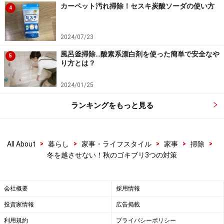
カーペット汚れ掃除！セスキ炭酸ソーダの使い方
4
し、ビニール袋などに入れて棒などで叩いて、卵鞘を潰
してしまうのがベスト。でも、潰すのは抵抗があるとい
2024/07/23
う場合は、熱湯をかけるという方法もあります。また、
風呂釜掃除…酸素系漂白剤を使った簡単で安全なや
卵のあった場所はアルコール除菌スプレーなどでしっか
5
り方とは？
りと消毒し、毒餌剤を置いておくとゴキブリが寄りつき
にくくなります。
2024/01/25
ランキングをもっと見る
【関連記事】
このゴキブリ・蚊・コバエ、どこからきたの？ 意外
な虫の侵入経路
>
>
>
>
>
All About
暮らし
家事・ライフスタイル
家事
掃除
冬を越させない！秋のゴキブリ3つの対策
春からが勝負！ゴキブリ撲滅作戦を決行せよ
よく耳にする噂を検証！ ゴキブリ退治・生態15の真
会社概要
採用情報
相
投資家情報
広告掲載
ゴキブリ対策！駆除・退治におすすめグッズの正解
はコレ
利用規約
プライバシーポリシー