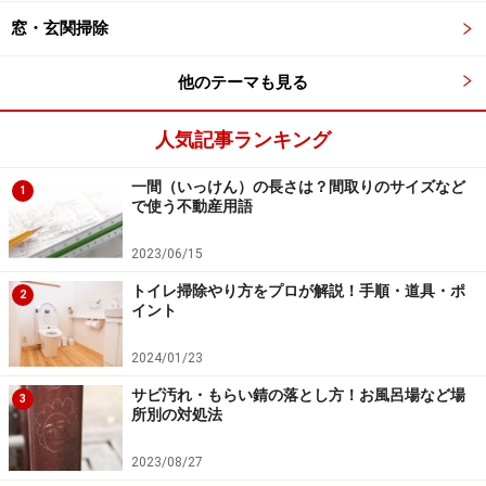
窓・玄関掃除
殺虫剤も効かないゴキブリの卵は、茶色や黒で小豆のよ
他のテーマも見る
うな形をしています。卵鞘（らんしょう）と呼ばれる固
い殻が覆っており、この中に20～30個程度の卵が入って
人気記事ランキング
おり、冬を越して春になると一斉に孵化します。卵鞘が
一個だけでもその数のゴキブリが生まれてくるわけで、
一間（いっけん）の長さは？間取りのサイズなど
1
で使う不動産用語
もっと多く産み落とされていたとしたら……考えるだけで
も恐ろしいことですね。
2023/06/15
トイレ掃除やり方をプロが解説！手順・道具・ポ
2
年末にかけて大掃除をするというご家庭も多いでしょ
イント
う。今年ゴキブリをよく見かけたという場合は、大掃除
2024/01/23
の際に家電の裏や収納の奥、コンロの下などゴキブリの
好みそうな「暗い」「狭い」「暖かい」場所の掃除を重
サビ汚れ・もらい錆の落とし方！お風呂場など場
3
所別の対処法
点的にすることをおすすめします。
2023/08/27
万が一、卵を見つけたときはゴム手袋などをして除去