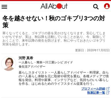
冬を越させない！秋のゴキブリ3つの対
策
寒くなってくると、ゴキブリの姿を見かけなくなります。安心してしま
いがちですが、実は、秋以降も活動していることがあり、今、駆除して
おくことで、来年以降の発生を防げます。秋にやっておきたいゴキブリ
対策を紹介します。
更新日：
2020年11月02日
河野 真希
一人暮らし・簡単一汁三菜レシピ ガイド
食生活アドバイザー
暮らしスタイリスト・一人暮らしアドバイザー・料理家。自ら
の一人暮らし体験を元に取材や研究を重ね、各種メディアで情
報を発信。料理や家事、インテリアなど、気持ちのいい暮らし
を作る、はじめるためのライフスタイル提案を行う。
プロフィール詳細
執筆記事一覧