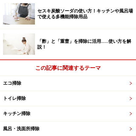
の裏や収納棚や引き出しの中、シンクやコンロの下、観
セスキ炭酸ソーダの使い方！キッチンや風呂場
葉植物の近くなどに設置します。
で使える多機能掃除用品
また、ゴキブリは屋外から侵入することもあります。特
に公園など草木が多いところは、ゴキブリも多く生息し
「酢」と「重曹」を掃除に活用……使い方を解
説！
ています。寒くなると屋内に逃げ込むことがあるため、
近くにそういった場所があるときは、ベランダや窓際、
エアコンの室外機の側などに、屋外用の毒餌剤を設置し
この記事に関連するテーマ
ておくといいでしょう。
エコ掃除
もしゴキブリの卵を見つけたら？
トイレ掃除
キッチン掃除
大掃除のついでに、ゴキブリの卵がないかもチェック。見つ
風呂・洗面所掃除
けたら、必ず取り除いて