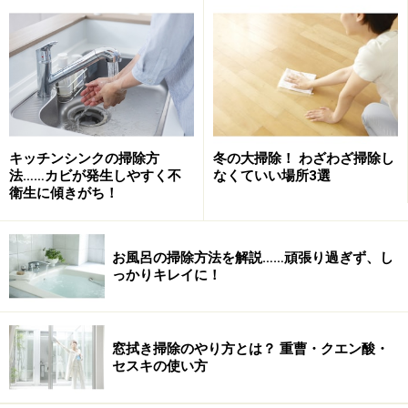
秋のうちから毒餌剤を設置しておく
キッチン周りを中心にゴキブリが好む「暗い」「狭い」「暖
かい」場所に毒餌剤を設置しておきましょう
キッチンシンクの掃除方
冬の大掃除！ わざわざ掃除し
くん煙・くん蒸タイプの殺虫剤で成虫・幼虫のゴキブリ
法……カビが発生しやすく不
なくていい場所3選
衛生に傾きがち！
は駆除できるのですが、実は、卵には殺虫剤の効果があ
りません。卵はそのまま越冬し、暖かい季節になると孵
化します。そうなったときに慌てないよう、姿の見えな
お風呂の掃除方法を解説……頑張り過ぎず、し
い秋のうちから毒餌剤を設置しておきましょう。春に孵
っかりキレイに！
化した幼虫を仕留めるのはもちろん、万が一生き残って
いたり、くん煙・くん蒸後に孵化したゴキブリがいて
も、安心です。
窓拭き掃除のやり方とは？ 重曹・クエン酸・
セスキの使い方
ゴキブリは暗くて、狭く、暖かい場所を好みます。家電