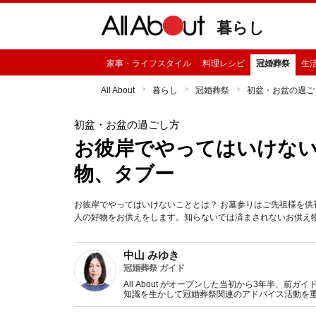
暮らし
家事・ライフスタイル
料理レシピ
冠婚葬祭
生
All About
暮らし
冠婚葬祭
初盆・お盆の過ご
初盆・お盆の過ごし方
お彼岸でやってはいけな
物、タブー
お彼岸でやってはいけないこととは？ お墓参りはご先祖様を
人の好物をお供えをします。知らないでは済まされないお供え
中山 みゆき
冠婚葬祭 ガイド
All About がオープンした当初から3年半、
知識を生かして冠婚葬祭関連のアドバイス活動を