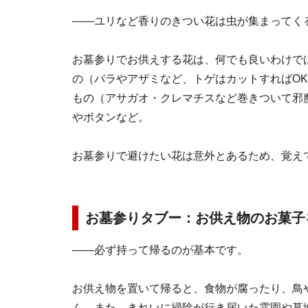
――ユリなど香りのきつい花は虫が集まってく
お墓参りでお供えする花は、何でも良いわけで
の（バラやアザミなど、トゲはカットすればO
もの（アサガオ・クレマチスなど巻きついて邪
やボタンなど。
お墓参りで避けたい花は意外とあるため、覚え
お墓参りタブー：お供え物のお菓子
――必ず持って帰るのが基本です。
お供え物を置いて帰ると、食物が腐ったり、鳥
ん。また、きれいに掃除が行き届いた霊園や墓