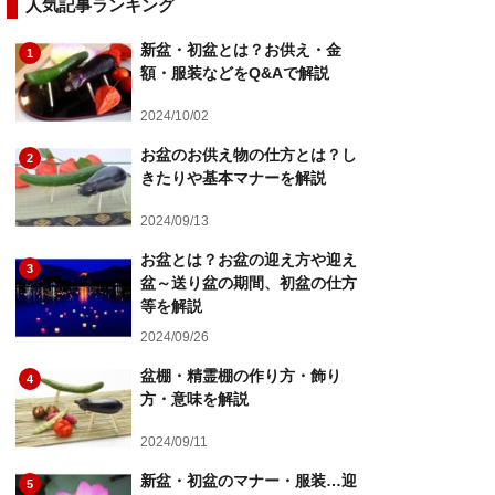
人気記事ランキング
新盆・初盆とは？お供え・金
1
額・服装などをQ&Aで解説
2024/10/02
お盆のお供え物の仕方とは？し
2
きたりや基本マナーを解説
2024/09/13
お盆とは？お盆の迎え方や迎え
3
盆～送り盆の期間、初盆の仕方
等を解説
2024/09/26
盆棚・精霊棚の作り方・飾り
4
方・意味を解説
2024/09/11
新盆・初盆のマナー・服装…迎
5