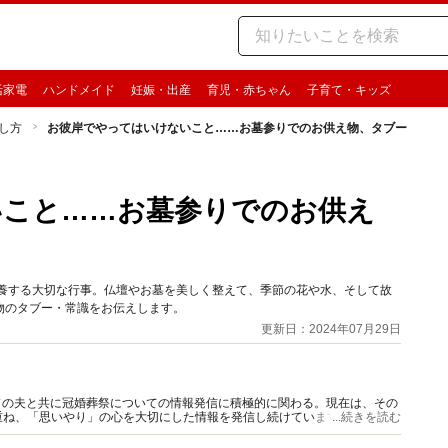
活家電
ハンドメイド
妊娠・出産
育児・赤ちゃん
子育て・キッズ
し方
お彼岸でやってはいけないこと……お墓参りでのお供え物、タブー
いこと……お墓参りでのお供え
供養する大切な行事。仏壇やお墓を美しく整えて、季節の花や水、そして故
物のタブー・常識をお伝えします。
更新日：2024年07月29日
前ガイドの夫と共に冠婚葬祭についての情報発信に積極的に関わる。現在は、その
重ね、「思いやり」の心を大切にした情報を発信し続けています。
...続きを読む