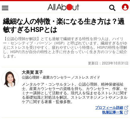
繊細な人の特徴・楽になる生き方は？過
敏すぎるHSPとは
【公認心理師が解説】とても過敏で繊細すぎる特性を持つ人は、ハイリ
ー・センシティブ・パーソン（HSP）と呼ばれています。繊細すぎるがゆ
えにストレスを受けやすく、疲れやすいという特徴も。HSPの特性を理解
し、HSPの方が自分の特性と上手に付き合っていく生き方のコツをご紹介
します。
更新日：
2023年10月31日
大美賀 直子
公認心理師・産業カウンセラー ／ストレス ガイド
メンタルケア・コンサルタント。公認心理師、精神保健福祉
士、産業カウンセラーの資格を持ち、カウンセラー、作家、セ
ミナー講師として活動する。現代人を悩ませるストレスに関す
る基礎知識と対処法を解説。ストレスマネジメントやメンタル
ケアに関する著書・監修多数。
プロフィール詳細
執筆記事一覧