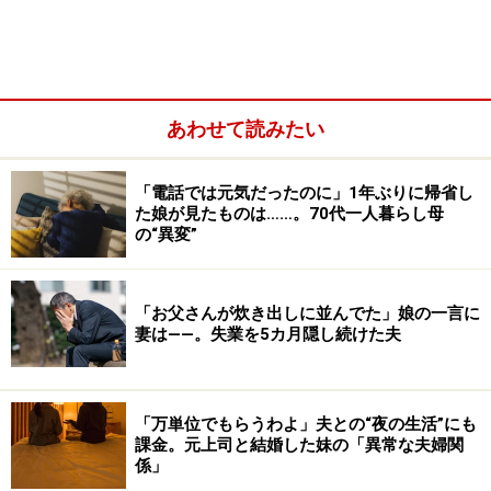
やすくなる
HSPであるがゆえの悩み、HSPのセルフチェック法、
HSPの方が生きづらさを感じたときの対処法について考
えてみましょう。
あわせて読みたい
「電話では元気だったのに」1年ぶりに帰省し
た娘が見たものは……。70代一人暮らし母
の“異変”
「お父さんが炊き出しに並んでた」娘の一言に
妻は――。失業を5カ月隠し続けた夫
「万単位でもらうわよ」夫との“夜の生活”にも
課金。元上司と結婚した妹の「異常な夫婦関
係」