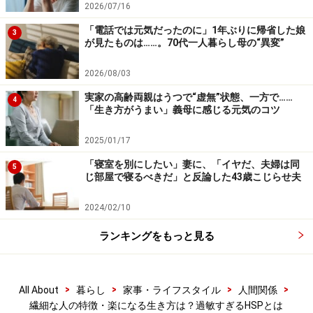
とができる人もいます。
2026/07/16
「電話では元気だったのに」1年ぶりに帰省した娘
3
たとえば、彼らは自分にかけられたほめ言葉の真意を、
が見たものは……。70代一人暮らし母の“異変”
相手の声のトーンや表情から敏感に感じとってしまいま
2026/08/03
す。そのため、心のこもっていない言葉をかけられる
実家の高齢両親はうつで“虚無”状態、一方で……
と、言葉の裏にある相手の思い（おだて、悪意など）を
4
「生き方がうまい」義母に感じる元気のコツ
感じて、とても傷ついてしまうことがあるのです。
2025/01/17
また、HSPは環境や状況の変化、人の感情の動きにも敏
「寝室を別にしたい」妻に、「イヤだ、夫婦は同
5
感であるため、それらへの対応にエネルギーをたくさん
じ部屋で寝るべきだ」と反論した43歳こじらせ夫
消費してしまいます。「そんなに気にしなければいいの
2024/02/10
に」「もっと楽に考えてみようよ」などとアドバイスを
されても、そう器用にはできません。防衛策もないまま
ランキングをもっと見る
に過剰な刺激にさらされることで、生きづらさを感じて
いる方も多いようです。
>
>
>
>
All About
暮らし
家事・ライフスタイル
人間関係
繊細な人の特徴・楽になる生き方は？過敏すぎるHSPとは