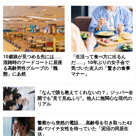
＜目次＞
ただの“繊細さ”ではない？ HSPとは……特徴と傾向
HSPの診断・HSPの可能性のセルフチェック法
HSPかもと思ったときの対処法・生きにくさを感じたと
きに
生きづらさを感じているHSPの方へ
10歳娘が見つめる先には……
「生活って食べ方に出るん
混雑時のフードコートに居座
だ……」10年ぶりの女子会で
る高齢男性グループの「醜
気づいた友人の「驚きの食事
態」にあ然
マナー」
ただの“繊細さ”ではないHSPとは……特徴と
「なんで誰も教えてくれないの？」ジッパー全
傾向
開でも“見て見ぬふり”。他人に無関心な現代の
リアル
ハイリー・センシティブ・パーソン（HSP）は病名では
なく、人の特性を表す言葉です。そのため、医学的な診
警察から突然の電話……高齢母を引き取った42
断に基づく治療法は確立されていません。HSPは、5人
歳バツイチ女性を待っていた「泥沼の同居生
活」