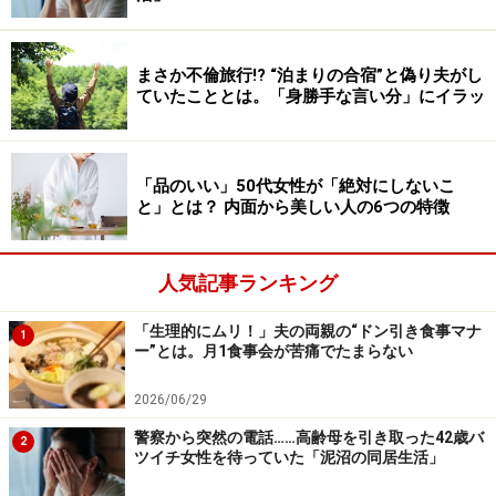
に1人ほどの割合で存在するといわれています。男女差
はなく、性格も人それぞれです。HSPは下記のような書
物により、多くの人に知られるようになりました。
まさか不倫旅行!? “泊まりの合宿”と偽り夫がし
ていたこととは。「身勝手な言い分」にイラッ
『ささいなことにもすぐに「動揺」してしまうあなた
へ。』（エレイン・N・アーロン著・冨田香里訳、SBク
「品のいい」50代女性が「絶対にしないこ
リエイティブ、2008年）
と」とは？ 内面から美しい人の6つの特徴
『ひといちばい敏感な子』（エレイン・N・アーロン
著・明橋大二訳、1万年堂出版、2015年）
『鈍感な世界に生きる敏感な人たち』（イルセ・サン
人気記事ランキング
著・枇谷玲子訳、ディスカヴァー・トゥエンティワン、
「生理的にムリ！」夫の両親の“ドン引き食事マナ
1
2016年）
ー”とは。月1食事会が苦痛でたまらない
2026/06/29
私自身もカウンセリングの場で、HSPに近いと思われる
特性を持つ方とお話をすることがあります。彼らのなか
警察から突然の電話……高齢母を引き取った42歳バ
2
ツイチ女性を待っていた「泥沼の同居生活」
には、他人の言葉の奥にある気持ちを敏感に読みとるこ