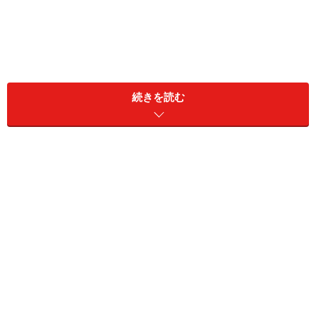
続きを読む
一方で、次のようなストレスを抱えていることも少なく
ないようです。
人の気持ちがわかりすぎるため、他人の心情に振り
回されて疲弊してしまう
五感から刺激を強く受け止めるため、興奮しすぎた
り、不安になりすぎてしまうことがある
環境の変化や複数の物事への対応が苦手で、混乱し