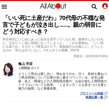
「いい死に土産だわ」70代母の不穏な発
言で子どもが泣き出し……。親の弱音に
どう対応すべき？
学生時代にいじめにあった自分を見守ってくれた母。親孝行したいけれ
ど、父を亡くし急に気弱になってしまった。「これが最後ね」「いい死
に土産だわ」ネガティブ発言ばかりで、家族旅行も台無しに。どうした
ものか、答えは出ていない。※サムネイル画像：PIXTA
更新日：
2025年06月28日
亀山 早苗
人間関係 ガイド
どうして男女は愛し合い、憎み合うのか。日々、取材を重ねつ
つ男女関係について記事や本に書きつづっている。近年は家
族・友人・職場などの人間関係全般や、お金が絡む人間関係の
トラブルについても執筆。『くまモン力－人を惹きつける愛と
魅力の秘密』など著書多数。
プロフィール詳細
執筆記事一覧