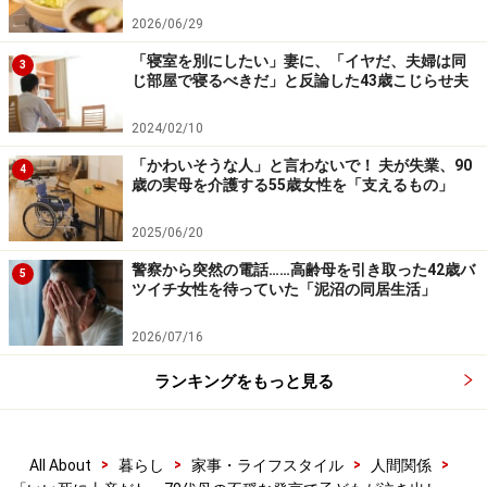
たし、旅行もしていたみたい。それから一気に気弱にな
2026/06/29
って。もうじきお父さんにも会えるのかもしれないわね
「寝室を別にしたい」妻に、「イヤだ、夫婦は同
3
なんて急に言うから、縁起でもないこと言わないでよと
じ部屋で寝るべきだ」と反論した43歳こじらせ夫
強く言ったら涙ぐんでいました」
2024/02/10
一人暮らしを楽しんでいるように見えたのは、母がそう
「かわいそうな人」と言わないで！ 夫が失業、90
4
歳の実母を介護する55歳女性を「支えるもの」
ふるまっていただけなのかもしれない。近いとはいえ、
実家と自宅は電車で30分ほどかかる。子どもを転校させ
2025/06/20
たくはないし、実家も自宅も5人で住むには狭すぎる。
警察から突然の電話……高齢母を引き取った42歳バ
5
それに独立した自分が、今さら親と住むことに抵抗があ
ツイチ女性を待っていた「泥沼の同居生活」
った。母のことは好きだし、最後は面倒を見るつもりで
2026/07/16
いたが、同居は想定していなかったのだ。夫に迷惑もか
けたくなかった。
ランキングをもっと見る
「母だって、同居となれば気を遣うはず。それとなく打
>
>
>
>
All About
暮らし
家事・ライフスタイル
人間関係
診したら、『あなたたちと同居するつもりはない』と言