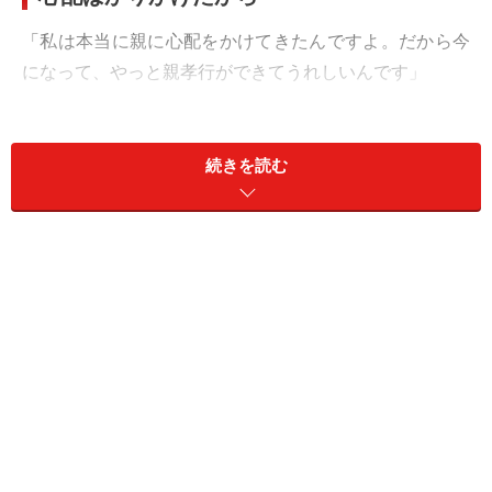
「私は本当に親に心配をかけてきたんですよ。だから今
になって、やっと親孝行ができてうれしいんです」
ミホさん（43歳）はそう言う。3歳年上の夫との間に13
歳と10歳の子どもたちがいる。近くに住む両親には、ミ
続きを読む
ホさんが結婚してから多大な協力をしてもらってきた。
「私、中学のときいじめにあって不登校になったんで
す。それまでは勉強もスポーツも大好きで、自分で言う
のも変だけどクラスの人気者だった。それがあるときち
ょっとした誤解からいじめられるようになって……。でも
そのとき両親はじっと私を見守ってくれた。だから自主
的に勉強して高校に入学したときは本当に喜んでくれ
て。私もそれ以来、心配させないように自分の足でしっ
かり立って頑張ってきました」