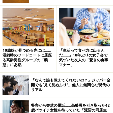
快適だった距離感
「私は一人っ子なので、父がものすごく夫をかわいがっ
て。二人でよく居酒屋に飲みに行ったりしていました。
夫は父を慕っていたし、父は夫を信頼していた。本当の
親子みたいだとよく言われていました。
10歳娘が見つめる先には……
「生活って食べ方に出るん
混雑時のフードコートに居座
だ……」10年ぶりの女子会で
そんな父が4年前に亡くなったとき、夫は身をよじって
る高齢男性グループの「醜
気づいた友人の「驚きの食事
泣いていた。そして「これからはもっとお義母さんを大
態」にあ然
マナー」
切にしよう」と言った。
「なんで誰も教えてくれないの？」ジッパー全
「ただ、私たち4人家族の生活もあるし、母は定年まで
開でも“見て見ぬふり”。他人に無関心な現代の
リアル
仕事を続け、自立した人だから私にはそこまで甘えてこ
ないんです、もともと。親孝行はしたいけど、べったり
した関係には今さらなれない。だからといって親孝行を
警察から突然の電話……高齢母を引き取った42
歳バツイチ女性を待っていた「泥沼の同居生
したくないわけではない。夫にそれを分かってもらうの