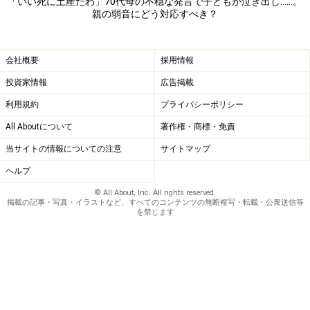
「いい死に土産だわ」70代母の不穏な発言で子どもが泣き出し……。
っていました。本音かどうかは分からないけど、私はそ
親の弱音にどう対応すべき？
れを聞いてホッとした。ひどい娘かもしれないですが」
会社概要
採用情報
子どもたちも大きくなり、難しい時期にもさしかかって
投資家情報
広告掲載
いる。祖母のところに逃げ込みたいときもあるかもしれ
ないが、家族4人の関係を優先させたかった。
利用規約
プライバシーポリシー
All Aboutについて
著作権・商標・免責
旅行先でも……
当サイトの情報についての注意
サイトマップ
だからというわけではないが、母と楽しむ時間を増やそ
ヘルプ
うと思い、去年は母が行きたがっていた沖縄旅行もし
© All About, Inc. All rights reserved.
掲載の記事・写真・イラストなど、すべてのコンテンツの無断複写・転載・公衆送信等
た。夫も子どもたちも賛成してくれた。
を禁じます
「母は喜んではくれましたが、実際に行くと、『私が沖
縄に来るのは、きっとこれが最後ね』とか『あなたたち
と旅行するのもこれが最後だから』とか、ネガティブな
ことばかり言うんですよ。そのたびに子どもたちが不安