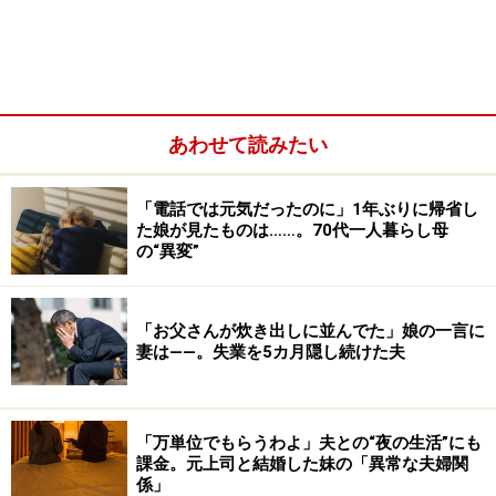
あわせて読みたい
「電話では元気だったのに」1年ぶりに帰省し
た娘が見たものは……。70代一人暮らし母
の“異変”
「お父さんが炊き出しに並んでた」娘の一言に
妻は――。失業を5カ月隠し続けた夫
大学を出て希望の仕事に就き、3年の恋愛を経て結婚し
たのは29歳のときだった。相手は地方の出身ですでに両
「万単位でもらうわよ」夫との“夜の生活”にも
親を亡くしていたので、ミホさんの両親を自分の両親の
課金。元上司と結婚した妹の「異常な夫婦関
ように大事に思うと言ってくれた。
係」