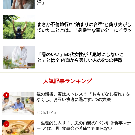
活」
にけっこう時間がかかりました」
まさか不倫旅行!? “泊まりの合宿”と偽り夫がし
もちろん、母のことは気にかけていたが、母は案外、一
ていたこととは。「身勝手な言い分」にイラッ
人暮らしを楽しんでいるようだった。月に2回は母を誘
って外食したり、たまに家に来てもらうこともあった。
時間があればミホさんが実家に様子を見に行くこともあ
「品のいい」50代女性が「絶対にしないこ
る。そんな距離が快適だった。
と」とは？ 内面から美しい人の6つの特徴
急に弱ってきた母
人気記事ランキング
ところがこの1年ほど、母は気弱になってきた。まだ70
嫁の帰省、実はストレス？ 「おもてなし疲れ」を
代前半だが、「もうじき後期高齢者になるのよね」と言
1
なくし、お互い快適に過ごす3つの方法
い出したのだ。
2025/12/15
「どうやら母が勤めていたとき一番仲よくしていた同期
「生理的にムリ！」夫の両親の“ドン引き食事マナ
2
ー”とは。月1食事会が苦痛でたまらない
の女性が急死したらしいんです。彼女とはよく会ってい