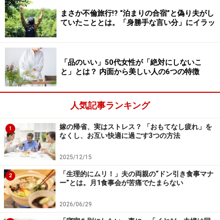
まさか不倫旅行!? “泊まりの合宿”と偽り夫がし
ていたこととは。「身勝手な言い分」にイラッ
「品のいい」50代女性が「絶対にしないこ
と」とは？ 内面から美しい人の6つの特徴
人気記事ランキング
嫁の帰省、実はストレス？ 「おもてなし疲れ」を
1
なくし、お互い快適に過ごす3つの方法
2025/12/15
「生理的にムリ！」夫の両親の“ドン引き食事マナ
2
ー”とは。月1食事会が苦痛でたまらない
2026/06/29