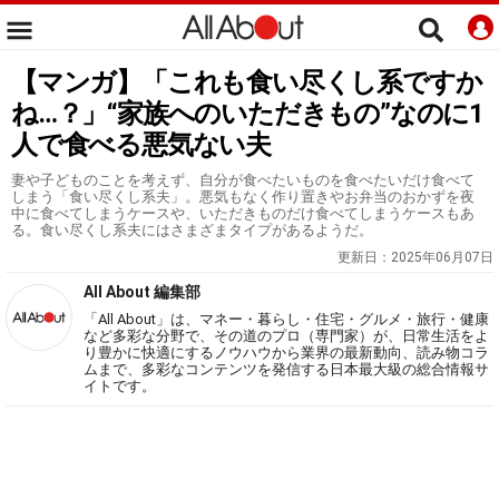
【マンガ】「これも食い尽くし系ですか
ね…？」“家族へのいただきもの”なのに1
人で食べる悪気ない夫
妻や子どものことを考えず、自分が食べたいものを食べたいだけ食べて
しまう「食い尽くし系夫」。悪気もなく作り置きやお弁当のおかずを夜
中に食べてしまうケースや、いただきものだけ食べてしまうケースもあ
る。食い尽くし系夫にはさまざまタイプがあるようだ。
更新日：
2025年06月07日
All About 編集部
「All About」は、マネー・暮らし・住宅・グルメ・旅行・健康
など多彩な分野で、その道のプロ（専門家）が、日常生活をよ
り豊かに快適にするノウハウから業界の最新動向、読み物コラ
ムまで、多彩なコンテンツを発信する日本最大級の総合情報サ
イトです。