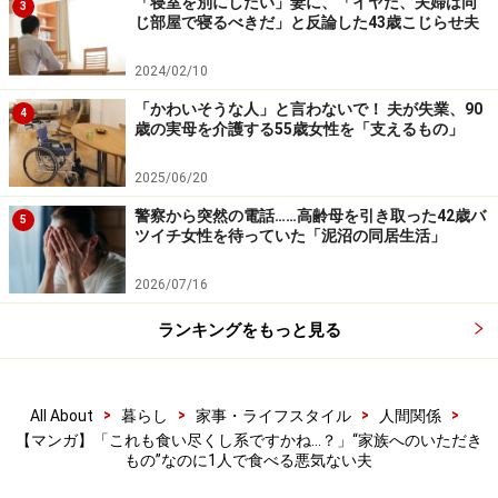
「寝室を別にしたい」妻に、「イヤだ、夫婦は同
3
じ部屋で寝るべきだ」と反論した43歳こじらせ夫
2024/02/10
「かわいそうな人」と言わないで！ 夫が失業、90
4
歳の実母を介護する55歳女性を「支えるもの」
2025/06/20
警察から突然の電話……高齢母を引き取った42歳バ
5
ツイチ女性を待っていた「泥沼の同居生活」
2026/07/16
ランキングをもっと見る
>
>
>
>
All About
暮らし
家事・ライフスタイル
人間関係
【マンガ】「これも食い尽くし系ですかね…？」“家族へのいただき
もの”なのに1人で食べる悪気ない夫