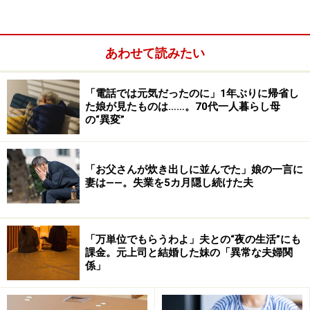
あわせて読みたい
「電話では元気だったのに」1年ぶりに帰省し
た娘が見たものは……。70代一人暮らし母
の“異変”
「お父さんが炊き出しに並んでた」娘の一言に
妻は――。失業を5カ月隠し続けた夫
「万単位でもらうわよ」夫との“夜の生活”にも
課金。元上司と結婚した妹の「異常な夫婦関
係」