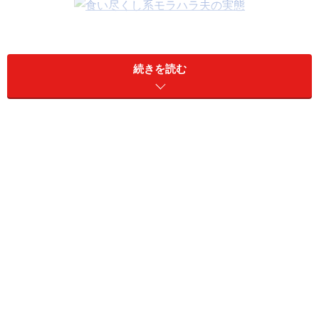
続きを読む
原案：亀山早苗
マンガ：poko（
@daccho_poko
）
※記事内容は執筆時点のものです。最新の内容をご確認くださ
い。