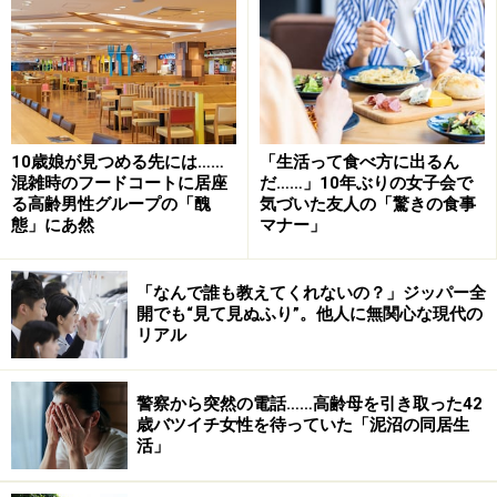
10歳娘が見つめる先には……
「生活って食べ方に出るん
混雑時のフードコートに居座
だ……」10年ぶりの女子会で
る高齢男性グループの「醜
気づいた友人の「驚きの食事
態」にあ然
マナー」
「なんで誰も教えてくれないの？」ジッパー全
開でも“見て見ぬふり”。他人に無関心な現代の
リアル
警察から突然の電話……高齢母を引き取った42
歳バツイチ女性を待っていた「泥沼の同居生
活」