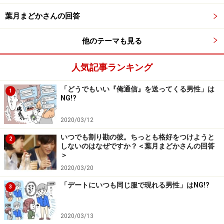
職。人生どん底に。一旦は結婚を諦めるも、37歳から婚
葉月まどかさんの回答
活に挑戦し39歳で結婚。
他のテーマも見る
「異性の心理理解」と「マインド変革」が婚活成功の秘
訣と気づき、 自分で結婚相談所を運営し、恋愛カウンセ
人気記事ランキング
リング人数延べ1000人、年間お見合800件をサポート。
「どうでもいい『俺通信』を送ってくる男性」は
1
NG!?
「恋愛下手」「自信がない」方のサポートが得意。成婚
者の95%が1年以内の成婚を叶える。
2020/03/12
いつでも割り勘の彼。ちっとも格好をつけようと
2
＞＞詳しいプロフィール・連絡先はこちら
しないのはなぜですか？＜葉月まどかさんの回答
＞
2020/03/20
生理的に受け付ける幅の狭い人の5つのタイ
「デートにいつも同じ服で現れる男性」はNG!?
3
プ
2020/03/13
最初に結論を申し上げると、「生理的に受け付けない人