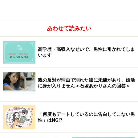
あわせて読みたい
高学歴・高収入なせいで、男性に引かれてしま
います
親の反対が理由で別れた彼に未練があり、婚活
これまでは、会ってみて一緒にいて笑いが絶えなかった
に身が入りません＜石塚あかりさんの回答＞
り、自分らしくいられたりする人に惹かれてきました
が、それは自分なりに、生理的に大丈夫な相手を選んで
きたからなのだと、相談所に登録してわかりました。
「何度もデートしているのに告白してこない男
性」はNG!?
36歳になって、「生理的に大丈夫な相手と出会いたい」
と願うのは、贅沢でしょうか。