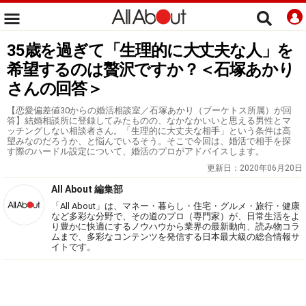
35歳を過ぎて「生理的に大丈夫な人」を
希望するのは贅沢ですか？＜石塚あかり
さんの回答＞
【恋愛偏差値30からの婚活相談室／石塚あかり（ブーケトス所属）が回
答】結婚相談所に登録してみたものの、なかなかいいと思える男性とマ
ッチングしない相談者さん。「生理的に大丈夫な相手」という条件は高
望みなのだろうか、と悩んでいるそう。そこで今回は、婚活で相手を探
す際のハードル設定について、婚活のプロがアドバイスします。
更新日：
2020年06月20日
All About 編集部
「All About」は、マネー・暮らし・住宅・グルメ・旅行・健康
など多彩な分野で、その道のプロ（専門家）が、日常生活をよ
り豊かに快適にするノウハウから業界の最新動向、読み物コラ
ムまで、多彩なコンテンツを発信する日本最大級の総合情報サ
イトです。