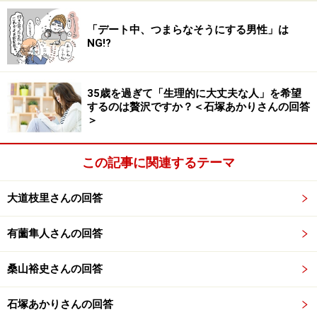
「デート中、つまらなそうにする男性」は
NG!?
今回のコンサル担当：石塚あかり（ブーケ
トス所属）
35歳を過ぎて「生理的に大丈夫な人」を希望
するのは贅沢ですか？＜石塚あかりさんの回答
＞
今回の回答者：石塚あかりさん（ブーケトス所属）
この記事に関連するテーマ
今回の回答は、
石塚あかりさん（ブーケトス所属）
が担
当します。
大道枝里さんの回答
6カ月で成婚に導く元教員の恋愛カウンセラー
有薗隼人さんの回答
東京都中央区、横浜
桑山裕史さんの回答
大学卒業後、中学校の国語科教員として充実した日々を
送るも、27歳での婚約破棄をきっかけに、体調を崩し退
石塚あかりさんの回答