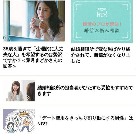
この間も、アドバイザーからすごく良い人だからと言わ
れて会った人がいたのですが、生理的に無理かもと思っ
てしまいました。こんな自分が、婚活相談所でうまく相
手と向き合うことはできるのでしょうか。
35歳を過ぎて「生理的に大丈
結婚相談所で変な男ばかり紹
夫な人」を希望するのは贅沢
介されて、自信がなくなりま
もちろん年収や、価値観についてもそれなりに条件はあ
ですか？＜葉月まどかさんの
した
りますが、1番は一緒にいて相性の良い人がいいなと思
回答＞
ってます。
結婚相談所の担当者がひたすら妥協をすすめて
その条件として「生理的に大丈夫な人」をあげてしまう
きます
と、結婚は難しくなってしまうのでしょうか。何かいい
方法があればぜひ、回答をお願いします。
「デート費用をきっちり割り勘にする男性」は
※この記事は、掲載当初協賛を受けて掲載したもので
NG!?
す。