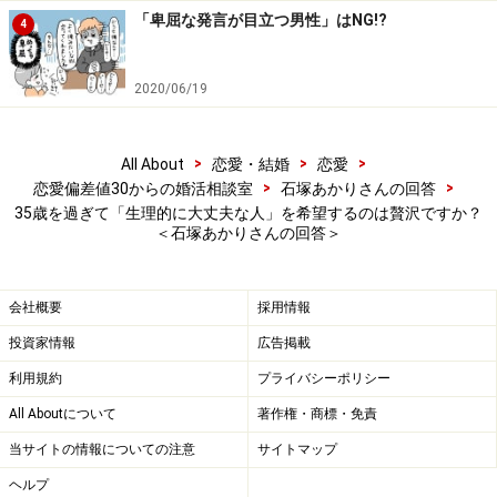
とは結婚は無理」です。生理的に受け付ける方と結婚し
「卑屈な発言が目立つ男性」はNG!?
4
ましょう。
2020/06/19
しかしながら「生理的に受け付ける」範囲がすごく狭い
という女性もいらっしゃいます。自分は次のどれかに当
>
>
>
All About
恋愛・結婚
恋愛
てはまる、と思いますか？
>
>
恋愛偏差値30からの婚活相談室
石塚あかりさんの回答
35歳を過ぎて「生理的に大丈夫な人」を希望するのは贅沢ですか？
＜石塚あかりさんの回答＞
恋愛観が幼稚で、人を中身で判断しようとしない。
アイドルやイケメンが好き
会社概要
採用情報
親から「男は汚い、危ない」と男女交際について危
険性を刷り込まれた
投資家情報
広告掲載
利用規約
プライバシーポリシー
女子校、姉妹、一人っ子など、思春期に男性と協力
して何かを成し遂げた経験がない
All Aboutについて
著作権・商標・免責
自己肯定感が非常に低く、「イケてる」男性と交際
当サイトの情報についての注意
サイトマップ
したり、結婚によって親や他人に認められたい
ヘルプ