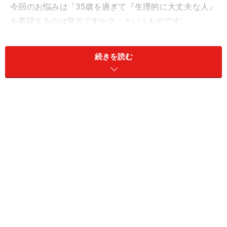
今回のお悩みは「35歳を過ぎて『生理的に大丈夫な人』
を希望するのは贅沢ですか？」というものです。
■みえちゃん（36歳、会社員）のお悩み
続きを読む
35歳を過ぎて、飲み会や紹介では限界があると感じ、3
月から結婚相談所に登録しました。
この1カ月、顔やプロフィールやアドバイザーの紹介な
どで相手を探してきましたが、自分から申し込むと断ら
れ、相手からの申し込みは受け入れがたい場合が多く、
なかなかいい出会いに巡り会えません。受け入れがたい
というのは、希望年齢層より年上だったり、生理的に無
理かもしれないと感じたりするということです。