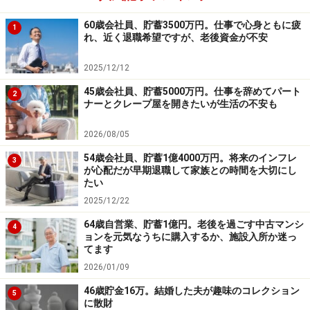
60歳会社員、貯蓄3500万円。仕事で心身ともに疲
1
れ、近く退職希望ですが、老後資金が不安
2025/12/12
45歳会社員、貯蓄5000万円。仕事を辞めてパート
2
ナーとクレープ屋を開きたいが生活の不安も
2026/08/05
54歳会社員、貯蓄1億4000万円。将来のインフレ
3
が心配だが早期退職して家族との時間を大切にし
たい
2025/12/22
64歳自営業、貯蓄1億円。老後を過ごす中古マンシ
4
ョンを元気なうちに購入するか、施設入所か迷っ
てます
2026/01/09
46歳貯金16万。結婚した夫が趣味のコレクション
5
に散財