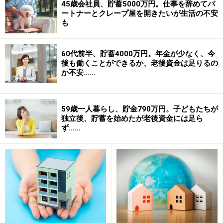
45歳会社員、貯蓄5000万円。仕事を辞めてパ
ートナーとクレープ屋を開きたいが生活の不安
も
60代前半、貯蓄4000万円。年金が少なく、今
後も働くことができるか、老後資金は足りるの
か不安……
59歳一人暮らし、貯金790万円。子どもたちが
独立後、貯蓄を始めたが老後資金には足ら
ず……