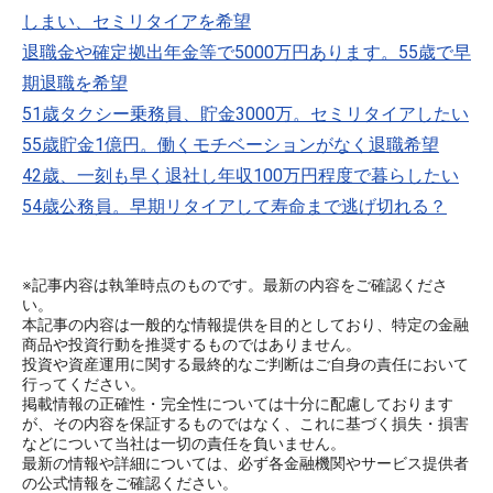
しまい、セミリタイアを希望
退職金や確定拠出年金等で5000万円あります。55歳で早
期退職を希望
51歳タクシー乗務員、貯金3000万。セミリタイアしたい
55歳貯金1億円。働くモチベーションがなく退職希望
42歳、一刻も早く退社し年収100万円程度で暮らしたい
54歳公務員。早期リタイアして寿命まで逃げ切れる？
※記事内容は執筆時点のものです。最新の内容をご確認くださ
い。
本記事の内容は一般的な情報提供を目的としており、特定の金融
商品や投資行動を推奨するものではありません。
投資や資産運用に関する最終的なご判断はご自身の責任において
行ってください。
掲載情報の正確性・完全性については十分に配慮しております
が、その内容を保証するものではなく、これに基づく損失・損害
などについて当社は一切の責任を負いません。
最新の情報や詳細については、必ず各金融機関やサービス提供者
の公式情報をご確認ください。