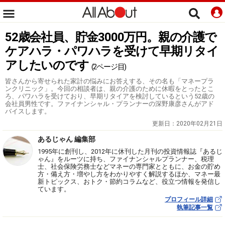
52歳会社員、貯金3000万円。親の介護で
ケアハラ・パワハラを受けて早期リタイ
アしたいのです
(2ページ目)
皆さんから寄せられた家計の悩みにお答えする、その名も「マネープラ
ンクリニック」。今回の相談者は、親の介護のために休暇をとったとこ
ろ、パワハラを受けており、早期リタイアを検討しているという52歳の
会社員男性です。ファイナンシャル・プランナーの深野康彦さんがアド
バイスします。
更新日：
2020年02月21日
あるじゃん 編集部
1995年に創刊し、2012年に休刊した月刊の投資情報誌『あるじ
ゃん』をルーツに持ち、ファイナンシャルプランナー、税理
士、社会保険労務士などマネーの専門家とともに、お金の貯め
方・備え方・増やし方をわかりやすく解説するほか、マネー最
新トピックス、おトク・節約コラムなど、役立つ情報を発信し
ています。
プロフィール詳細
執筆記事一覧