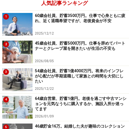
人気記事ランキング
60歳会社員、貯蓄3500万円。仕事で心身ともに疲
1
れ、近く退職希望ですが、老後資金が不安
2025/12/12
45歳会社員、貯蓄5000万円。仕事を辞めてパート
2
ナーとクレープ屋を開きたいが生活の不安も
2026/08/05
54歳会社員、貯蓄1億4000万円。将来のインフレ
3
が心配だが早期退職して家族との時間を大切にし
たい
2025/12/22
64歳自営業、貯蓄1億円。老後を過ごす中古マンシ
4
ョンを元気なうちに購入するか、施設入所か迷っ
てます
2026/01/09
46歳貯金16万。結婚した夫が趣味のコレクション
5