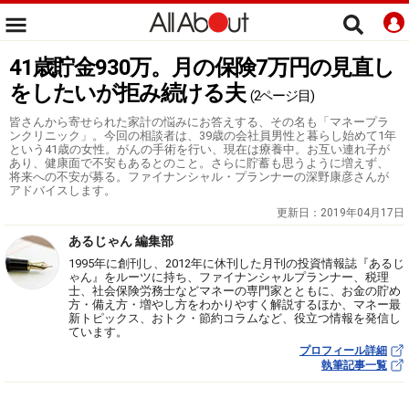
41歳貯金930万。月の保険7万円の見直し
をしたいが拒み続ける夫
(2ページ目)
皆さんから寄せられた家計の悩みにお答えする、その名も「マネープラ
ンクリニック」。今回の相談者は、39歳の会社員男性と暮らし始めて1年
という41歳の女性。がんの手術を行い、現在は療養中。お互い連れ子が
あり、健康面で不安もあるとのこと。さらに貯蓄も思うように増えず、
将来への不安が募る。ファイナンシャル・プランナーの深野康彦さんが
アドバイスします。
更新日：
2019年04月17日
あるじゃん 編集部
1995年に創刊し、2012年に休刊した月刊の投資情報誌『あるじ
ゃん』をルーツに持ち、ファイナンシャルプランナー、税理
士、社会保険労務士などマネーの専門家とともに、お金の貯め
方・備え方・増やし方をわかりやすく解説するほか、マネー最
新トピックス、おトク・節約コラムなど、役立つ情報を発信し
ています。
プロフィール詳細
執筆記事一覧