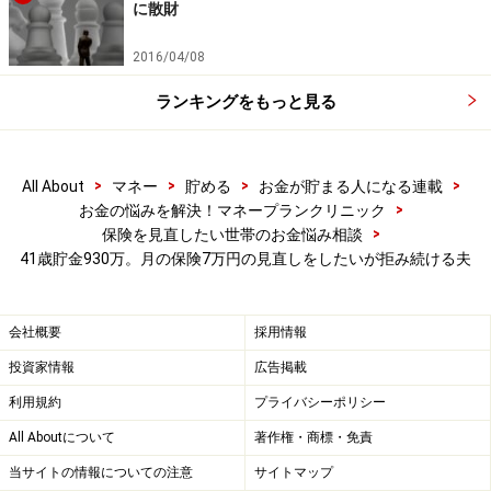
に散財
2016/04/08
ランキングをもっと見る
>
>
>
>
All About
マネー
貯める
お金が貯まる人になる連載
>
お金の悩みを解決！マネープランクリニック
>
保険を見直したい世帯のお金悩み相談
41歳貯金930万。月の保険7万円の見直しをしたいが拒み続ける夫
会社概要
採用情報
投資家情報
広告掲載
利用規約
プライバシーポリシー
All Aboutについて
著作権・商標・免責
当サイトの情報についての注意
サイトマップ