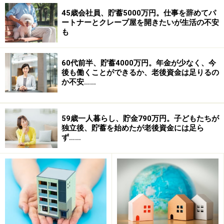
45歳会社員、貯蓄5000万円。仕事を辞めてパ
ートナーとクレープ屋を開きたいが生活の不安
も
60代前半、貯蓄4000万円。年金が少なく、今
後も働くことができるか、老後資金は足りるの
か不安……
59歳一人暮らし、貯金790万円。子どもたちが
独立後、貯蓄を始めたが老後資金には足ら
ず……