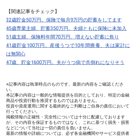
【関連記事をチェック】
32歳貯金50万円。保険で毎月9万円の貯蓄をしてます
45歳専業主婦、貯蓄350万円。夫婦ともに保険に未加入
51歳主婦、保険料年間70万円、増えない貯蓄に焦り
41歳貯金100万円。産後うつで10年間療養、夫は家計に
は無関心
47歳、貯金1600万円。夫がうつ病で共倒れになりそう
※記事内容は執筆時点のものです。最新の内容をご確認くださ
い。
本記事の内容は一般的な情報提供を目的としており、特定の金融
商品や投資行動を推奨するものではありません。
投資や資産運用に関する最終的なご判断はご自身の責任において
行ってください。
掲載情報の正確性・完全性については十分に配慮しております
が、その内容を保証するものではなく、これに基づく損失・損害
などについて当社は一切の責任を負いません。
最新の情報や詳細については、必ず各金融機関やサービス提供者