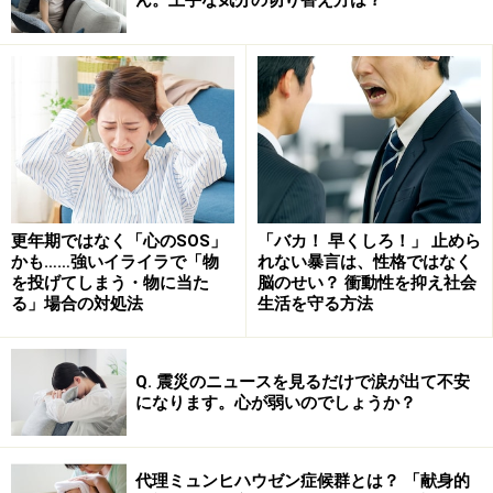
く見えることが多いです。これはごく自然で、何も問題
ありません。一方で、心の病気を発症していたり、心の
病気の状態に近くなったりしている場合、本人と周りの
感じ方に開きが出てしまうことがあります。
たとえば、本人は憂鬱でたまらないのに、周りは本人の
顔に笑みが浮かんでいるのを見て、何か良いことがあっ
更年期ではなく「心のSOS」
「バカ！ 早くしろ！」 止めら
たのかと勘違いしてしまうようなこともあります。本人
かも……強いイライラで「物
れない暴言は、性格ではなく
が周りを心配させないように無理をして笑顔を浮かべて
を投げてしまう・物に当た
脳のせい？ 衝動性を抑え社会
る」場合の対処法
生活を守る方法
いる場合もありますが、心の病気の問題症状として、場
合によっては表情をコントロールできなくなっている可
能性もあります。たとえば、この例のように、気持ちは
Q. 震災のニュースを見るだけで涙が出て不安
憂鬱感でいっぱいで悲しいのに、顔に笑みが浮かんでし
になります。心が弱いのでしょうか？
まう場合を含め、「感情表出」に関わる問題がありま
す。これは統合失調症などで、一部の患者さんにはっき
代理ミュンヒハウゼン症候群とは？ 「献身的
り現れることがある症状です。その原因やメカニズムは