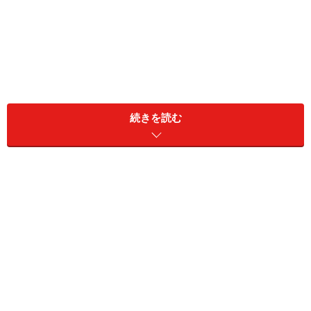
続きを読む
今回は、憂鬱な気分の解消に役立つ、精神医学的なアプ
ローチ法を解説します。
まず「憂鬱な気持ち」を自覚できているこ
とは、精神医学的に重要
憂鬱だと感じるときは、自分の気持ちが憂鬱な状態だ、
と自覚できているときです。当たり前のことを面倒に言
い直しているように聞こえるかもしれませんが、精神医