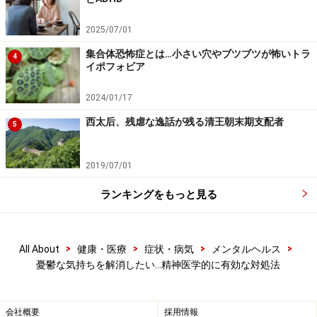
「憂鬱」という気持ち一つをとっても、本人も周りも、
気持ちの問題であり、脳内の問題として考えることはあ
2025/07/01
まりないでしょう。
集合体恐怖症とは…小さい穴やブツブツが怖いトラ
4
イポフォビア
一方で、「抗うつ薬」と聞けば、多くの方が、うつ病の
2024/01/17
治療薬であると分かると思います。それではなぜ、抗う
西太后、残虐な逸話が残る清王朝末期支配者
つ薬がうつ病に効くのか。うつ病の症状を和らげるの
5
か。それは、うつ病に関連する「脳内の機能」を、薬が
調整してくれるからです。その点が頭に入っていれば、
2019/07/01
うつ病を発症するということ自体も、気持ちの問題では
ランキングをもっと見る
なく、脳内の機能に不調が現れたからだということが、
理解しやすくなると思います。憂鬱も含めた精神的な不
調は、気持ちの問題ではなく、脳内の機能の不調の問題
>
>
>
>
All About
健康・医療
症状・病気
メンタルヘルス
なのです。つまり、深刻な状態で治療を受けずに放置し
憂鬱な気持ちを解消したい…精神医学的に有効な対処法
ていれば、努力や気合で対処しようとしても、事態が深
刻化していく可能性があるということです。
会社概要
採用情報