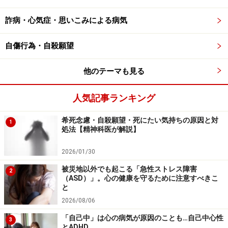
も
詐病・心気症・思いこみによる病気
憂鬱を始め、気持ちの落ち込みは、精神医学的にはそれ
自傷行為・自殺願望
に関連する脳内の機能に不調が現れていることを意味し
ます。そして、この不調のレベルが進んでしまった状態
他のテーマも見る
が、うつ病のレベルだとも言えます。
人気記事ランキング
「精神症状は治療が必要なものではなく、努力や気合で
対処できる問題だ」という考えもしばしば耳にします
希死念慮・自殺願望・死にたい気持ちの原因と対
1
処法【精神科医が解説】
が、これは心の病気に対するよくある誤解の一つです。
こうした誤解の背景には、いわゆる「心の病気」の原因
2026/01/30
が、「心」という抽象的なものではなく、人体を構成す
被災地以外でも起こる「急性ストレス障害
2
る器官の一つである「脳」内の不調にあるということ
（ASD）」。心の健康を守るために注意すべきこ
と
が、十分に理解されていないことが挙げられると思いま
2026/08/06
す。
「自己中」は心の病気が原因のことも…自己中心性
3
とADHD