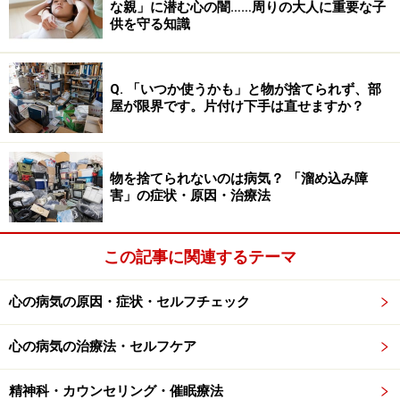
な親」に潜む心の闇……周りの大人に重要な子
現代でもはっきりとは解明されていませんが、前頭葉の
供を守る知識
機能などに何か問題がある可能性が指摘されています。
Q. 「いつか使うかも」と物が捨てられず、部
話が本来の「憂鬱」から少し脱線しているように思われ
屋が限界です。片付け下手は直せますか？
るかもしれませんが、まずは自分が憂鬱だと自覚できて
いることは、自分で解消できるタイプの憂鬱感かどうか
を判別する上で、重要です。また、周りの方に憂鬱感が
物を捨てられないのは病気？ 「溜め込み障
害」の症状・原因・治療法
必ずしも分かってもらえるわけではありません。自分の
気持ちに気付き、その深刻さを理解してもらうために
は、様子を見てもらうだけでは充分でなく、しっかりと
この記事に関連するテーマ
話をしないと分かってもらえないこともあることは、し
っかり覚えておいていただきたいポイントです。
心の病気の原因・症状・セルフチェック
心の病気の治療法・セルフケア
憂鬱な気持ちの原因は「脳内の機能の不
精神科・カウンセリング・催眠療法
調」……努力や気合いでは変えられないこと