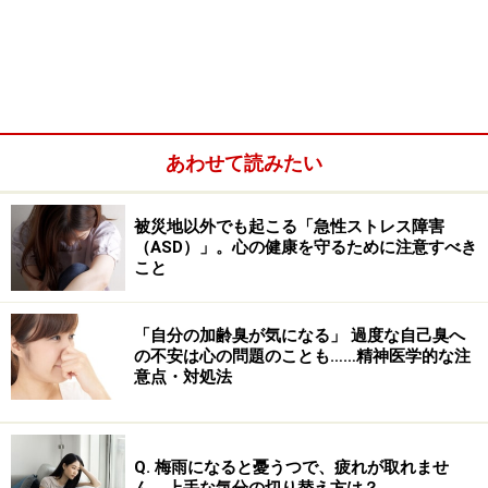
学的にこの点は重要です。どの精神症状も、本人が自覚
できる問題と、本人には自覚がなく周りが気づく問題の
2つに分けられます。
あわせて読みたい
被災地以外でも起こる「急性ストレス障害
（ASD）」。心の健康を守るために注意すべき
こと
「自分の加齢臭が気になる」 過度な自己臭へ
の不安は心の問題のことも……精神医学的な注
意点・対処法
Q. 梅雨になると憂うつで、疲れが取れませ
本人が憂鬱だと悩んでいる場合、周りの目にも元気がな
ん。上手な気分の切り替え方は？