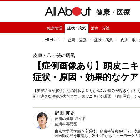
健康・医療
健康管理
症状・病気
治療・介護
All About
健康・医療
症状・病気
皮膚・爪・
皮膚・爪・髪の病気
【症例画像あり】頭皮ニキ
症状・原因・効果的なケア
【皮膚科医が解説】他の部位よりもかゆみや痛みが起きやすい
断と適切な治療が大切です。頭皮ニキビの原因、症例写真、シ
野田 真史
皮膚の健康 ガイド
皮膚科専門医
東京大学医学部を卒業後、皮膚科診療を行う。皮
州医師免許を取得し、2014年からニューヨークの