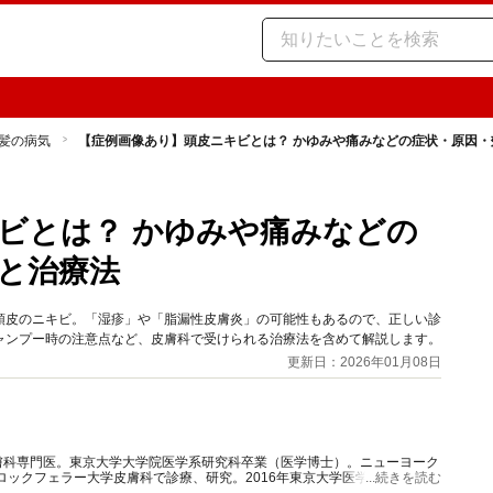
髪の病気
【症例画像あり】頭皮ニキビとは？ かゆみや痛みなどの症状・原因
ビとは？ かゆみや痛みなどの
と治療法
頭皮のニキビ。「湿疹」や「脂漏性皮膚炎」の可能性もあるので、正しい診
ャンプー時の注意点など、皮膚科で受けられる治療法を含めて解説します。
更新日：2026年01月08日
膚科専門医。東京大学大学院医学系研究科卒業（医学博士）。ニューヨーク
ロックフェラー大学皮膚科で診療、研究。2016年東京大学医学部附属病院
...続きを読む