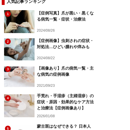
人気記事ランキング
【症例写真】爪が黒い・黒くな
1
る病気一覧・症状・治療法
2024/08/26
【症例画像】虫刺されの症状・
2
対処法…ひどい腫れや痒みも
2024/08/22
【画像あり】爪の病気一覧・主
3
な病気の症例画像
2021/09/23
手荒れ・手湿疹（主婦湿疹）の
4
症状・原因・効果的なケア方法
と治療法【症例画像あり】
2026/01/08
蒙古斑はなぜできる？ 日本人
5