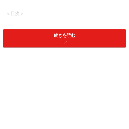
＜目次＞
犬に与えてもいいパンの種類と量 パンの耳も同様
に注意を
続きを読む
ぶどうやレーズン、チョコレートに注意。これは絶
対犬にNG！のパン
パン好きなワンコも。少量のパンは犬に薬を飲ませ
る時に活用できる
犬用手作りパンの簡単レシピとポイント
犬にパンを食べさせても大丈夫？まとめ
犬に与えてもいいパンの種類と量 パンの
耳も同様に注意を