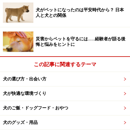
い。
犬がペットになったのは平安時代から？ 日本
人と犬との関係
ぶどうやレーズン、チョコレートに注意。
これは絶対犬にNG！のパン
災害からペットを守るには……経験者が語る後
悔と悩みをヒントに
この記事に関連するテーマ
ぶどうやレーズン、チョコレートを使ったパンはNG！
犬の選び方・出会い方
チョコレート
、
レーズン
、
マカダミアナッツ
、
ネギ類
は、犬にとって命の危険も考えられます。具材を取り除
犬が快適な環境づくり
いても、成分がパンに浸透していたりパン生地に練りこ
犬のご飯・ドッグフード・おやつ
まれている可能性もあるので、これらが含まれたパンは
犬には食べさせないようにしてください。
犬のグッズ・用品