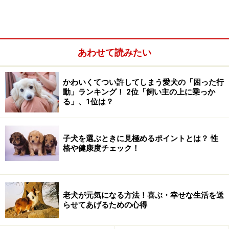
あわせて読みたい
かわいくてつい許してしまう愛犬の「困った行
動」ランキング！ 2位「飼い主の上に乗っか
る」、1位は？
子犬を選ぶときに見極めるポイントとは？ 性
格や健康度チェック！
フランスパンや食パンなどシンプルなパンを少量だけ
老犬が元気になる方法！喜ぶ・幸せな生活を送
食パン、フランスパンといったシンプルなパンを少量で
らせてあげるための心得
あれば、犬に食べさせても問題ありませんが、
毎日のご
はんやおやつとして与えることはあまりおすすめできま