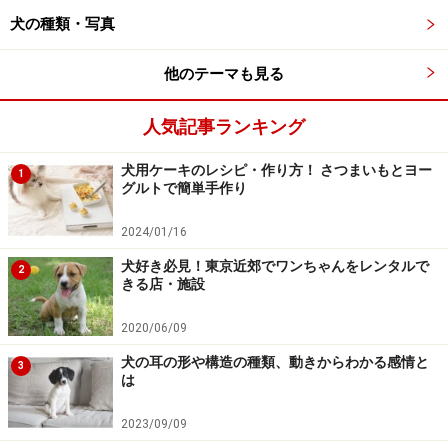
カレーパンや焼きそばパンのような惣菜パン、ジャムパ
犬の種類・写真
ンやメロンパンのような菓子パン、サンドイッチなど、
様々な食材が使われているものは犬によくない成分が混
他のテーマも見る
ざっている場合があり、砂糖も多くなるので犬の健康維
持には適していません。ドーナツや揚げパンのように油
人気記事ランキング
で揚げたパンは、油が多くなるぶん、下痢や肥満に繋が
犬用ケーキのレシピ・作り方！ さつまいもとヨー
1
りやすくなるのでおすすめできません。
グルトで簡単手作り
2024/01/16
レーズン酵母、ぶどう酵母といった、ぶどう・レーズン
の成分を利用したパンも、犬への安全性がわかっていな
犬好き必見！東京近郊でワンちゃんをレンタルで
2
きる店・施設
いので食べさせないようにしてください。
2020/06/09
パン粉は揚げ物をサクッと綺麗に仕上げるために、油脂
犬の耳の形や構造の種類、動きからわかる感情と
3
類や着色料で調整されていることも多いので、犬には与
は
えない方が安心です。
2023/09/09