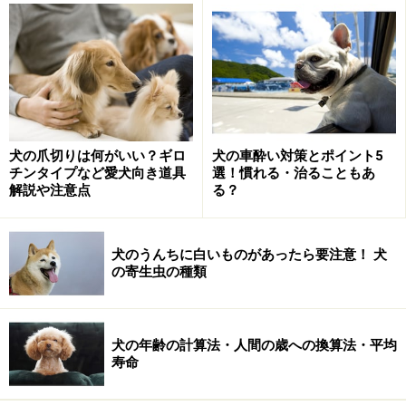
せん。
スーパーやパン屋で売られているパンは、人間の舌に合
わせて味が整えられていたり、生地を安定させるために
塩や砂糖、保存料が使われています。メーカーや店舗に
よってレシピが異なり、その分量を把握することは難し
犬の爪切りは何がいい？ギロ
犬の車酔い対策とポイント5
いので、犬にとっては多すぎてしまう可能性もありま
チンタイプなど愛犬向き道具
選！慣れる・治ることもあ
解説や注意点
る？
す。
パンを喜んで食べる犬も多く、ついつい沢山あげてしま
犬のうんちに白いものがあったら要注意！ 犬
の寄生虫の種類
いがちな食べ物ですが、ほどほどにしておきましょう。
特殊な作り方でない限り、パンの耳の材料も同じです。
こちらもあげすぎないようにしましょう。
犬の年齢の計算法・人間の歳への換算法・平均
寿命
犬のおやつ用として売られているパンは、パッケージに
表示されている与えていい量を守って食べさせてくださ