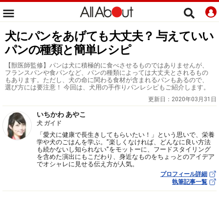
犬にパンをあげても大丈夫？ 与えていい
パンの種類と簡単レシピ
【獣医師監修】パンは犬に積極的に食べさせるものではありませんが、
フランスパンや食パンなど、パンの種類によっては大丈夫とされるもの
もあります。ただし、犬の命に関わる食材が含まれるパンもあるので、
選び方には要注意！ 今回は、犬用の手作りパンレシピもご紹介します。
更新日：
2020年03月31日
いちかわ あやこ
犬 ガイド
「愛犬に健康で長生きしてもらいたい！」という思いで、栄養
学や犬のごはんを学ぶ。”楽しくなければ、どんなに良い方法
も続かないし知られない”をモットーに、フードスタイリング
を含めた演出にもこだわり、身近なものをちょっとのアイデア
でオシャレに見せる伝え方が人気。
プロフィール詳細
執筆記事一覧