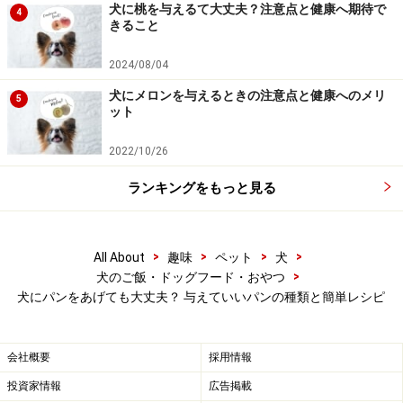
犬に桃を与えるて大丈夫？注意点と健康へ期待で
【関連記事】
4
きること
犬にチョコレートを食べさせると危険！その理由
2024/08/04
は？
犬にメロンを与えるときの注意点と健康へのメリ
犬にぶどうやレーズンを与えてはいけない理由
5
ット
犬に玉ねぎ・長ねぎを与えてはいけない理由
2022/10/26
ランキングをもっと見る
パン好きなワンコも。少量のパンは犬に薬
を飲ませる時に活用できる
>
>
>
>
All About
趣味
ペット
犬
>
犬のご飯・ドッグフード・おやつ
犬にパンをあげても大丈夫？ 与えていいパンの種類と簡単レシピ
小麦アレルギーの犬にパンは食べさせないこと
会社概要
採用情報
どのような食材でも、良い面と良くない面を持ち合わせ
ています。パンを避けた方がいい犬はいるのか、パンと
投資家情報
広告掲載