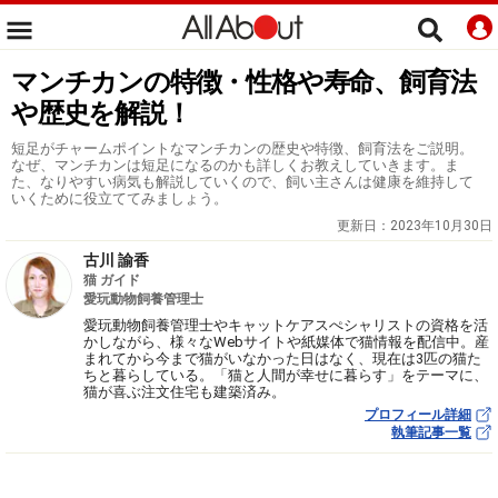
マンチカンの特徴・性格や寿命、飼育法
や歴史を解説！
短足がチャームポイントなマンチカンの歴史や特徴、飼育法をご説明。
なぜ、マンチカンは短足になるのかも詳しくお教えしていきます。ま
た、なりやすい病気も解説していくので、飼い主さんは健康を維持して
いくために役立ててみましょう。
更新日：
2023年10月30日
古川 諭香
猫 ガイド
愛玩動物飼養管理士
愛玩動物飼養管理士やキャットケアスぺシャリストの資格を活
かしながら、様々なWebサイトや紙媒体で猫情報を配信中。産
まれてから今まで猫がいなかった日はなく、現在は3匹の猫た
ちと暮らしている。「猫と人間が幸せに暮らす」をテーマに、
猫が喜ぶ注文住宅も建築済み。
プロフィール詳細
執筆記事一覧