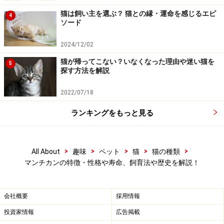
みがあり、他の猫種よりも胸元が広くなっています。四
猫は飼い主を選ぶ？ 猫との縁・運命を感じるエピ
4
肢は後ろ足のほうが前足よりもわずかに長いため、上か
ソード
ら見ると腰のほうが高いでしょう。
2024/12/02
猫が帰ってこない？いなくなった理由や迷い猫を
なお、マンチカンは短毛種と長毛種のどちらも産まれま
5
探す方法を解説
すが、長毛種の場合は「マンチカンロングヘア」と区別
されることもあります。マンチカンの長毛種は毛足がそ
2022/07/18
れほど長くなく、セミロング程度です。被毛は、長毛種
ランキングをもっと見る
も短毛種もやわらかくてシルキーな手触りをしていま
す。
>
>
>
>
>
All About
趣味
ペット
猫
猫の種類
マンチカンの特徴・性格や寿命、飼育法や歴史を解説！
短足と長足の違い
会社概要
採用情報
投資家情報
広告掲載
短足マンチカンが生まれる確率は50％