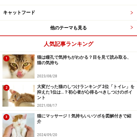
高齢のマンチカンにもそうした症状は見られなかったこ
キャットフード
とを報告したそうです。
他のテーマも見る
マンチカンの身体的特徴
人気記事ランキング
猫は瞳孔で気持ちがわかる？目を見て読み取る、
1
猫の気持ち
短足以外にも特徴はたくさん！
2023/08/28
頭部はくさび型（逆三角形）で丸みを帯びていますが、
大変だった猫のしつけランキング 2位「トイレ」を
2
横から見ると額は平らです。頬骨は、他の猫種よりも高
抑えた1位は…？初心者が心得るべきしつけのポイ
ント
い位置に存在しています。耳は根本が広く、先端は丸み
2021/08/17
を帯びています。目はクルミ型をしており、耳の根元に
向かってつり気味についています。
猫にマッサージ！気持ちいいツボを図解付きで紹
3
介
目と目の間が少し離れているのも特徴です。ボディは厚
2024/09/20