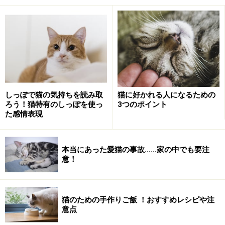
マンチカンは突然変異的発生で産まれた猫種
マンチカンといえば、短い足が特徴的な猫種ですが、こ
うした短足の猫は古くから存在していたとされていま
す。短足猫に関する最も古い記録は1944年にイギリスの
H.E.ウィリアムズ＝ジョーンズ博士が記した
「Veterinary」という獣医学録でした。
しっぽで猫の気持ちを読み取
猫に好かれる人になるための
ろう！猫特有のしっぽを使っ
3つのポイント
そんなマンチカンは、ある音楽教師と短足猫との出会い
た感情表現
がきっかけで本格的に生み出されるようになりました。
1983年、アメリカのルイジアナ州・レイビルに住んでい
本当にあった愛猫の事故……家の中でも要注
た音楽教師のサンドラ・ホケンゲルは愛車である小型ト
意！
ラックの下に2匹の短足猫の姿を発見。自宅へ連れて帰
ることにしました。
猫のための手作りご飯 ！おすすめレシピや注
サンドラは2匹をマンチカンと呼び、黒猫に「ブラック
意点
ベリー」、灰色猫には「ブルーベリー」という名前を与