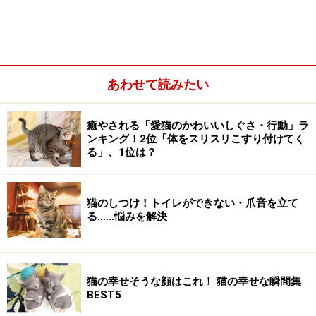
あわせて読みたい
平均体重は3～6㎏程度
平均寿命は10～13歳程度
癒やされる「愛猫のかわいいしぐさ・行動」ラ
好奇心旺盛で、社交的！ マンチカンの性格
ンキング！2位「体をスリスリこすり付けてく
る」、1位は？
マンチカンの飼育法
なりやすい病気 椎間板ヘルニアに注意
適している飼い主の性格
猫のしつけ！トイレができない・爪音を立て
る……悩みを解決
猫種の歴史
猫の幸せそうな顔はこれ！ 猫の幸せな瞬間集
BEST5