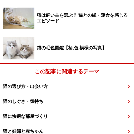
えることに。しかし、2匹はどちらもメスであり、妊娠
していたため、サンドラはブラックベリーを手元に残
猫は飼い主を選ぶ？ 猫との縁・運命を感じる
エピソード
し、ブルーベリーは知人に譲ることにしました。
ブラックベリーはその後、無事に出産し、産まれた子猫
猫の毛色図鑑【柄,色,模様の写真】
（オス）も短足を受け継いでいたそうです。サンドラは
その子猫を「トゥールーズ」と名付け、友人であるケ
イ・フランスに譲りました。トゥールーズはやがて、近
この記事に関連するテーマ
所の雑種猫と交配をするようになり、ケイの家の周囲に
は短足を持つ野良猫が増えていったそうです。
猫の選び方・出会い方
その後、サンドラとケイと協力し、マンチカンの育種に
猫のしぐさ・気持ち
取り組み、マンチカンはアメリカの猫血統登録機関であ
るTICAに公認されるまでになりました。当初は短足によ
猫に快適な部屋づくり
り、脊椎やお尻、足に弊害が現れるのではないかと懸念
猫と妊婦と赤ちゃん
されていましたが、育種に携わったブリーダーたちは、