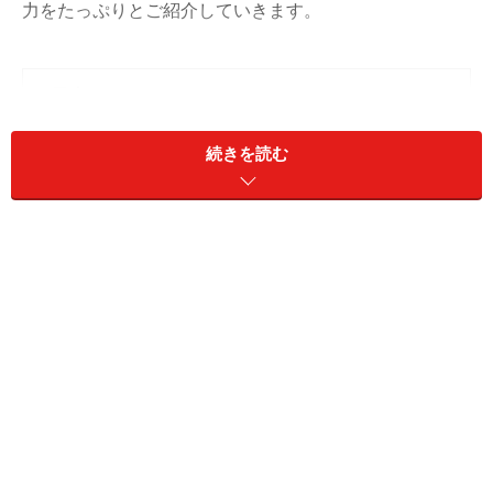
力をたっぷりとご紹介していきます。
＜目次＞
猫種の歴史
続きを読む
マンチカンの身体的特徴
短足と長足の違い
マンチカンの毛色
マンチカンの目色