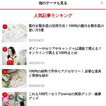
セリアは残念ながら通販不可（「セリア公式HP よくあるご
他のテーマも見る
質問」ページキャプチャ画像）
人気記事ランキング
他の100均よりも「おしゃれ感」が高いセリアですが、
蓋付き製氷皿の活用方法！100均の蓋付き製氷皿の
1
残念ながらネットでの購入ができません。セリアのホー
使い方3選
ムページには「当社では、通信販売やカタログ販売はい
2022/04/21
たしておりません」と記載されています。
ダイソーやセリアやキャンドゥは通販で買える？
2
オンラインで買える100均まとめ
■キャンドゥの公式オンライン通販「Can Do（キャンド
ゥ）ネットショップ」
2025/07/15
100均の材料で手作りアクセサリー！ 必要な道具
3
と実例を紹介
キャンドゥの通販は大量注文、まとめ買い向き
2024/03/24
これも100円！セリア(seria)の美容グッズ・健康
4
グッズ
キャンドゥも公式のオンライン通販サイトがあります。