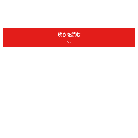
続きを読む
ダイソーやセリアなど大手4社のオンライン通販と送料
まとめ
大手以外にも！ オンラインで買える100均を活用しよ
う！
通販でも店頭でも！ 100均アイテムを購入する際のポイ
ント
ダイソーやセリアなどの100均グッズはオン
ライン通販で買える？
まずは、100円ショップの大手4社である、ダイソー・セ