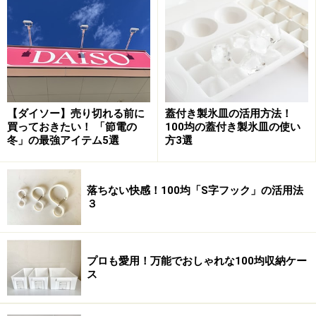
■ダイソーの公式通販サイト「ダイソーネットストア」
ダイソーの通販は個人で購入が可能！商品はセット売り
【ダイソー】売り切れる前に
蓋付き製氷皿の活用方法！
ダイソーは、公式のオンラインショップが存在していま
買っておきたい！ 「節電の
100均の蓋付き製氷皿の使い
冬」の最強アイテム5選
方3選
す。日用雑貨、インテリア雑貨、ハンドメイド用品、
DIY用品、おもちゃやパーティーグッズまで、品揃え豊
富なダイソーのオンラインショップは個人で利用可能で
落ちない快感！100均「S字フック」の活用法
３
す。
商品は単品から購入が可能ですが、注文金額の合計が
プロも愛用！万能でおしゃれな100均収納ケー
770円（税込み）になる必要があります。大量注文した
ス
い場合は、「ダイソーネットストア」ではなく「ダイソ
ーオンラインショップ」からまとめ買いが可能です。除