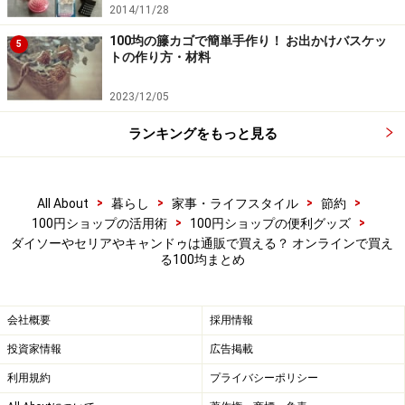
キャンドゥでは商品1個から購入が可能です。キャンド
2014/11/28
ゥもダイソーと同じく大量注文・まとめ買いは、大量注
100均の籐カゴで簡単手作り！ お出かけバスケッ
5
トの作り方・材料
文専門のサイトが用意されています。
2023/12/05
またキャンドゥでは、会員登録をせずに購入することも
ランキングをもっと見る
可能です。送料は全国一律（北海道と沖縄含む）で1回
の注文に付き770円（税込み）です。ただ、離島への配
送はできそうようです。また、店舗での受け取りもでき
>
>
>
>
All About
暮らし
家事・ライフスタイル
節約
ません。
>
>
100円ショップの活用術
100円ショップの便利グッズ
ダイソーやセリアやキャンドゥは通販で買える？ オンラインで買え
る100均まとめ
■ワッツの公式オンライン通販サイト「ワッツオンライ
ン」
会社概要
採用情報
投資家情報
広告掲載
利用規約
プライバシーポリシー
業界4位の100円ショップであるワッツ