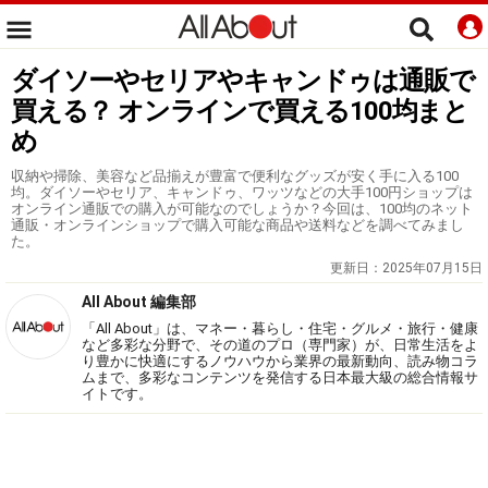
ダイソーやセリアやキャンドゥは通販で
買える？ オンラインで買える100均まと
め
収納や掃除、美容など品揃えが豊富で便利なグッズが安く手に入る100
均。ダイソーやセリア、キャンドゥ、ワッツなどの大手100円ショップは
オンライン通販での購入が可能なのでしょうか？今回は、100均のネット
通販・オンラインショップで購入可能な商品や送料などを調べてみまし
た。
更新日：
2025年07月15日
All About 編集部
「All About」は、マネー・暮らし・住宅・グルメ・旅行・健康
など多彩な分野で、その道のプロ（専門家）が、日常生活をよ
り豊かに快適にするノウハウから業界の最新動向、読み物コラ
ムまで、多彩なコンテンツを発信する日本最大級の総合情報サ
イトです。