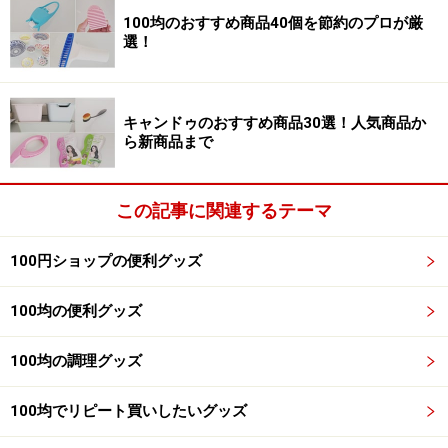
菌シートや文具、スキンケア用品などの消耗品のまとめ
100均のおすすめ商品40個を節約のプロが厳
買い、イベントなどで配る景品、まとまった数が必要な
選！
フロアシートなどのDIY用品を購入するときには、「ダ
イソーオンラインショップ」が便利です。
キャンドゥのおすすめ商品30選！人気商品か
ら新商品まで
「ダイソーネットストア」の送料は、1回の注文の合計
金額が1配送先につき
税抜1万円以上で無料
。合計金額が
税抜1万円未満の場合別途770円(※沖縄や離島を除く)にな
この記事に関連するテーマ
ります。残念ながら、商品は、ダイソー店舗やコンビニ
100円ショップの便利グッズ
でのお受け取りはできないようです。詳細はHPをご確認
ください。
100均の便利グッズ
■セリアのオンライン通販
100均の調理グッズ
100均でリピート買いしたいグッズ