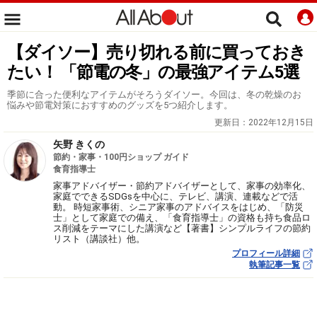
【ダイソー】売り切れる前に買っておき
たい！ 「節電の冬」の最強アイテム5選
季節に合った便利なアイテムがそろうダイソー。今回は、冬の乾燥のお
悩みや節電対策におすすめのグッズを5つ紹介します。
更新日：
2022年12月15日
矢野 きくの
節約・家事・100円ショップ ガイド
食育指導士
家事アドバイザー・節約アドバイザーとして、家事の効率化、
家庭でできるSDGsを中心に、テレビ、講演、連載などで活
動。 時短家事術、シニア家事のアドバイスをはじめ、「防災
士」として家庭での備え、「食育指導士」の資格も持ち食品ロ
ス削減をテーマにした講演など【著書】シンプルライフの節約
リスト（講談社）他。
プロフィール詳細
執筆記事一覧