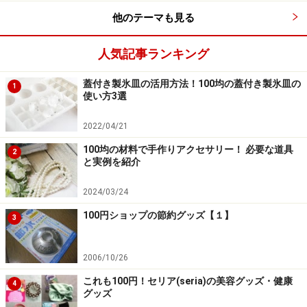
特に重宝するアイテムです。
他のテーマも見る
人気記事ランキング
蓋付き製氷皿の活用方法！100均の蓋付き製氷皿の
1
使い方3選
2022/04/21
100均の材料で手作りアクセサリー！ 必要な道具
2
と実例を紹介
2024/03/24
100円ショップの節約グッズ【１】
3
首元を温めてくれる「なめらかエコファー
2006/10/26
スヌード」
これも100円！セリア(seria)の美容グッズ・健康
4
グッズ