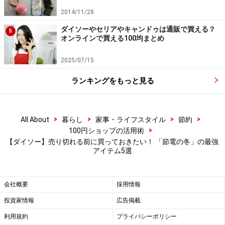
ダイソー なめらかエコファースヌード 330円（税込）
2014/11/28
ダイソーやセリアやキャンドゥは通販で買える？
こちらの「なめらかエコファースヌード」（税込330
5
オンラインで買える100均まとめ
円）も、節電の冬にぴったりのアイテムです。
38cm✕22cmと大きめのサイズなので、ゆったりと首に
2025/07/15
巻いておくことができます。
ランキングをもっと見る
「高見えする！」とまでは言い切れなくても、安っぽさ
のない見た目で、おしゃれと防寒が同時にかないます。
>
>
>
>
All About
暮らし
家事・ライフスタイル
節約
>
なめらかで肌触りがいいので、外出時に使うのはもちろ
100円ショップの活用術
【ダイソー】売り切れる前に買っておきたい！ 「節電の冬」の最強
ん、家の中で使うのもおすすめです。
アイテム5選
乾燥対策や防寒に役立つダイソーの便利商品。今回ご紹
会社概要
採用情報
介した以外にも冬のお悩みを解消してくれるアイテムが
並んでいるので、是非お店でチェックしてみてくださ
投資家情報
広告掲載
い。
利用規約
プライバシーポリシー