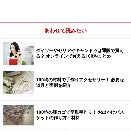
あわせて読みたい
ダイソーやセリアやキャンドゥは通販で買え
る？ オンラインで買える100均まとめ
スマホ操作もできる「保湿用グローブ」
100均の材料で手作りアクセサリー！ 必要な
道具と実例を紹介
ダイソー 保湿用グローブ 110円（税込）
綿100％（本体部分）で肌触りがいいダイソーの「保湿
用グローブ」（税込110円）は、両手の親指と人差し指
100均の籐カゴで簡単手作り！ お出かけバス
部分がメッシュになっていて、付けたままスマートフォ
ケットの作り方・材料
ンの操作ができる便利アイテムです。