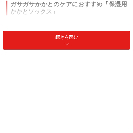
ガサガサかかとのケアにおすすめ「保湿用
かかとソックス」
続きを読む
ダイソー 保湿用かかとソックス 110円（税込）
乾燥する冬にガサガサになりがちなかかと。そんなかか
とのケアにおすすめなのが、ダイソーの「保湿用かかと
ソックス」（税込110円）です。
使い方は簡単！ 市販の保湿クリームを塗ったあと、かか
との部分に履くだけ。内側にあるシリコーンのドットが
かかとにピタッと密着し、保湿してくれます。