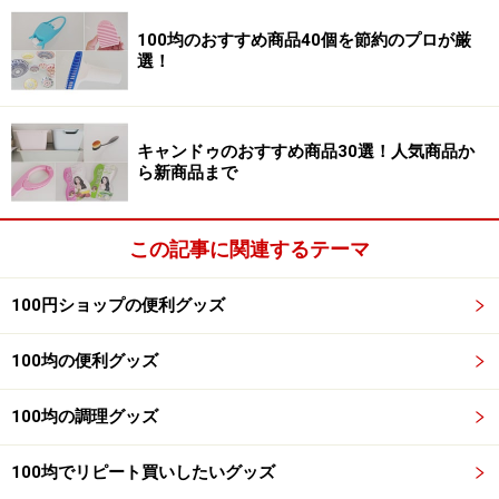
いうお手頃価格で、嫌な静電気を防止してくれます。細
100均のおすすめ商品40個を節約のプロが厳
かなミスト状なので、衣類にまんべんなく広がってくれ
選！
ます。
キャンドゥのおすすめ商品30選！人気商品か
ら新商品まで
足元を温めてくれる「フットウォーマー」
この記事に関連するテーマ
ダイソー フットウォーマー（チェック、カイロ袋付）
330円（税込）
100円ショップの便利グッズ
チェック柄が可愛いダイソーの「フットウォーマー」は
100均の便利グッズ
330円（税込）。足を入れるだけでホカホカするフット
ウォーマーですが、こちらのアイテムは上部にポケット
100均の調理グッズ
が付いていて、携帯用カイロを入れることができるの
100均でリピート買いしたいグッズ
で、より暖かさを感じることができます。節電の冬には