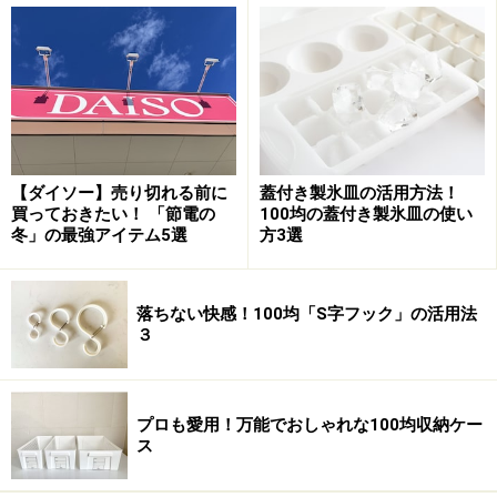
ハンドクリームを塗って手袋をすると、スマートフォン
などのタッチパネルが使えず困った経験をお持ちの方も
いるのでは？ そんな困りごとを解決してくれます。
嫌な静電気を防止してくれる「静電気ガー
【ダイソー】売り切れる前に
蓋付き製氷皿の活用方法！
買っておきたい！ 「節電の
100均の蓋付き製氷皿の使い
ドミスト」
冬」の最強アイテム5選
方3選
落ちない快感！100均「S字フック」の活用法
ダイソー 静電気ガードミスト 110円（税込）
３
乾燥しがちな冬にあるあるのお悩みの一つ、静電気。コ
ートを脱ぐときや、マフラーを外すときなどに、バチバ
プロも愛用！万能でおしゃれな100均収納ケー
チっとするのは嫌なものです。
ス
ダイソーの「静電気ガードミスト」は110円（税込）と