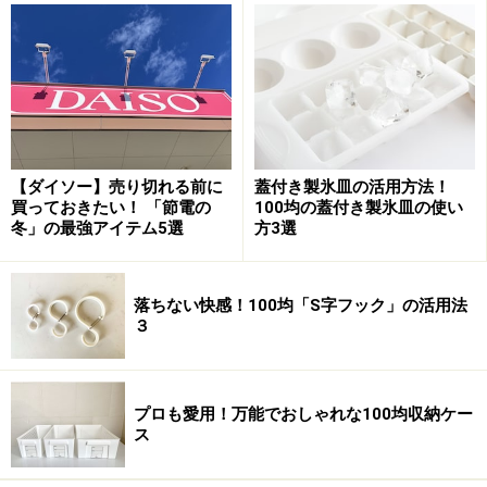
2つのカゴを接続します。竹リングを固定した時と同様
に麻ロープを針に通し、カゴの縁部分の籐同士をくくり
つけるような形で2箇所ほど縛ります。この部分が蝶番
【ダイソー】売り切れる前に
蓋付き製氷皿の活用方法！
買っておきたい！ 「節電の
100均の蓋付き製氷皿の使い
の役目になります。
冬」の最強アイテム5選
方3選
落ちない快感！100均「S字フック」の活用法
３
ベルト（首輪）を通します。右の写真のように通すので
すが、この時籐同士に隙間がないとうまく通すことがで
プロも愛用！万能でおしゃれな100均収納ケー
ス
きません。無理にこじ入れようとすると、籐が折れてし
まいますので注意が必要です。