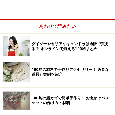
右の写真が元の商品。本体が麻、持ち手が竹リングでで
きています。使用するのは竹リングの部分のみになりま
す。
あわせて読みたい
簡単お出かけバスケットの作り方
ダイソーやセリアやキャンドゥは通販で買え
る？ オンラインで買える100均まとめ
100均の材料で手作りアクセサリー！ 必要な
道具と実例を紹介
今回購入した籐カゴは、内側に布がはられている物だっ
たので、2個のうち1個はその布を外しました。毛糸針な
どの太い針を使用して、麻ロープをカゴの底部分に裏か
ら通し、竹リングを固定させます。少し間隔を空けて、
100均の籐カゴで簡単手作り！ お出かけバス
ケットの作り方・材料
竹リングは2個とも固定させます。