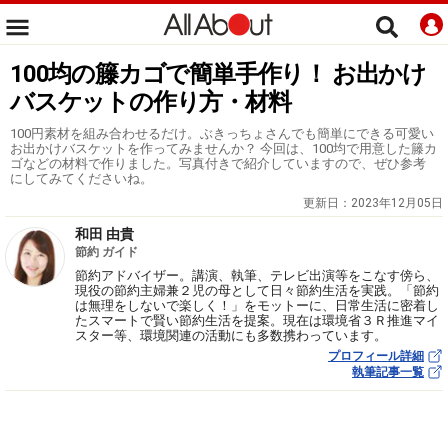
100均の籐カゴで簡単手作り！ お出かけ
バスケットの作り方・材料
100円素材を組み合わせるだけ。ぶきっちょさんでも簡単にできる可愛い
お出かけバスケットを作ってみませんか？ 今回は、100均で用意した籐カ
ゴなどの材料で作りました。写真付きで紹介していますので、ぜひ参考
にしてみてくださいね。
更新日：
2023年12月05日
和田 由貴
節約 ガイド
節約アドバイザー。講演、執筆、テレビ出演等をこなす傍ら、
現役の節約主婦兼２児の母として日々節約生活を実践。「節約
は無理をしないで楽しく！」をモットーに、日常生活に密着し
たスマートで賢い節約生活を提案。現在は環境省３Ｒ推進マイ
スター等、環境関連の活動にも多数携わっています。
プロフィール詳細
執筆記事一覧