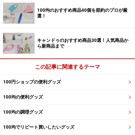
100均のおすすめ商品40個を節約のプロが厳
選！
もし左写真のように目がつまっていてベルトが通らない
ようならば、間にはさみを入れてしまい、その部分だけ
籐を切り取って隙間を空けてしまいます。右写真は籐を
キャンドゥのおすすめ商品30選！人気商品か
ら新商品まで
1本切り取った後。このくらい隙間があるとベルトが楽
に通ります。
この記事に関連するテーマ
100円ショップの便利グッズ
100均の便利グッズ
こちらが完成品。ベルトは下のカゴに固定されている状
態で、閉める時には上カゴにベルトを通し、下のバック
100均の調理グッズ
ルに通して閉めるようになります。
100均でリピート買いしたいグッズ