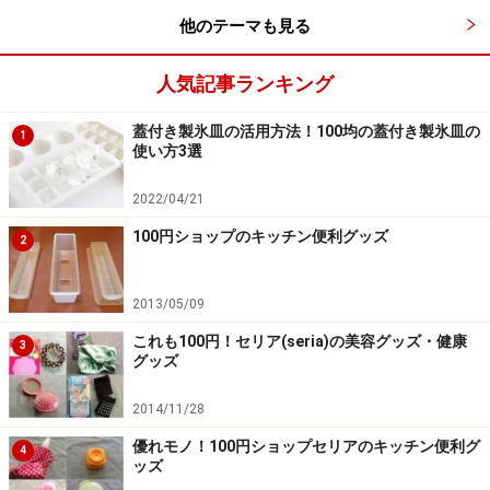
他のテーマも見る
人気記事ランキング
小さめなカゴで作ったので、子供が持つのにちょうど良
蓋付き製氷皿の活用方法！100均の蓋付き製氷皿の
い位の大きさに出来上がりました。そのまま壁などに掛
1
使い方3選
けてお部屋に飾っても可愛いですし、海やピクニックの
お出かけにもいかがでしょうか？
2022/04/21
100円ショップのキッチン便利グッズ
2
おまけ
2013/05/09
これも100円！セリア(seria)の美容グッズ・健康
3
グッズ
2014/11/28
竹のリングだけを外して使い、用無しになってしまった
優れモノ！100円ショップセリアのキッチン便利グ
4
ッズ
麻のバッグ。もったいないのでこれでコースターを作り