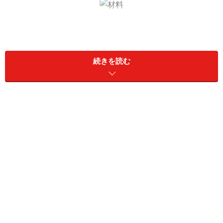
籐カゴ・・・2個
犬猫用首輪（合皮製）・・・2個
続きを読む
竹のリング・・・1組（2個）
麻ロープ
各税込105円 費用合計630円
（いずれも購入元ダイソー）
竹のリングですが、実は100円で売られていたバッグか
らはずして使いました。