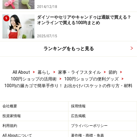
ました。
2014/12/18
ダイソーやセリアやキャンドゥは通販で買える？
5
適当な大きさに切った麻布（バッグ本体）を、これまた
オンラインで買える100均まとめ
100円ショップで売られている「貼れる布」で縁取りし
2025/07/15
ています。布は2枚重ねにして両面が使えるようにしま
した。貼れる布は裏紙を剥がすと粘着シート状になって
ランキングをもっと見る
いますので、簡単に縁取ることができます。写真の物
は、貼れる布で縁取りをしてそのままの状態ですが、こ
>
>
>
>
All About
暮らし
家事・ライフスタイル
節約
の上からミシンをかけてしまうとよりいっそうしっかり
>
>
100円ショップの活用術
100円ショップの便利グッズ
とした物になると思います。
100均の籐カゴで簡単手作り！ お出かけバスケットの作り方・材料
会社概要
採用情報
アイディア次第でいろんな物に変身する100円グッズ。
また面白い物を思い付いたらご紹介させていただきます
投資家情報
広告掲載
ね♪
利用規約
プライバシーポリシー
All Aboutについて
著作権・商標・免責