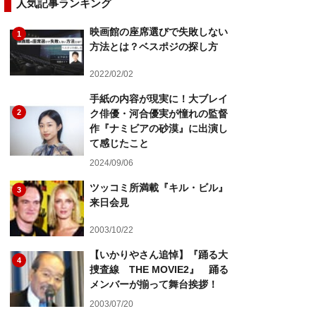
人気記事ランキング
映画館の座席選びで失敗しない
1
方法とは？ベスポジの探し方
2022/02/02
手紙の内容が現実に！大ブレイ
2
ク俳優・河合優実が憧れの監督
作『ナミビアの砂漠』に出演し
て感じたこと
2024/09/06
ツッコミ所満載『キル・ビル』
3
来日会見
2003/10/22
【いかりやさん追悼】『踊る大
4
捜査線 THE MOVIE2』 踊る
メンバーが揃って舞台挨拶！
2003/07/20