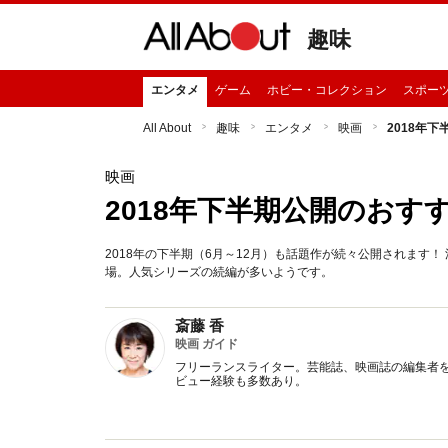
趣味
エンタメ
ゲーム
ホビー・コレクション
スポー
All About
趣味
エンタメ
映画
2018年
映画
2018年下半期公開のおす
2018年の下半期（6月～12月）も話題作が続々公開されます
場。人気シリーズの続編が多いようです。
斎藤 香
映画 ガイド
フリーランスライター。芸能誌、映画誌の編集者を
ビュー経験も多数あり。