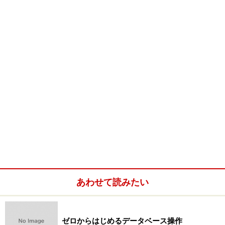
売上表のデータを確認します。
GROUP BY GROUPING SETSにより総合計が表示されま
した。
例） GROUP BY ROLLUPにより月ごとの小計、総合計を
求めます。
表名 : 売上
列名 : 月,商品名
SQL : SELECT 月,商品名,SUM(売上数) FROM 売上 GROUP
BY ROLLUP(月,商品名) ORDER BY 月,商品名;
あわせて読みたい
GROUP BY ROLLUPにより月ごとの小計、総合計が表示
されました。
ゼロからはじめるデータベース操作