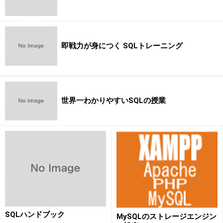
例） GROUP BY CUBEにより月ごとの小計、商品ごとの
小計、総合計を求めます。
表名 : 売上
即戦力が身につく SQLトレーニング
列名 : 月,商品名
SQL : SELECT 月,商品名,SUM(売上数) FROM 売上 GROUP
BY CUBE(月,商品名) ORDER BY 月,商品名;
世界一わかりやすいSQLの授業
GROUP BY CUBEにより月ごとの小計、商品ごとの小
計、総合計が表示されました。
Oracle10gでSQLを試す関連記事一覧
Oracle10g関連記事一覧
SQLハンドブック
MySQLのストレージエンジン