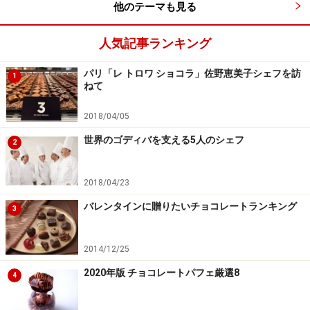
他のテーマも見る
作リを始めたのがきっかけです。デリックさんは、アフ
リカのコンゴに住んでいたことがあり、コンゴ独立の際
人気記事ランキング
にフランスに戻ってきました。コンゴはカカオの産地で
パリ「レ トロワ ショコラ」佐野恵美子シェフを訪
すね。
1
ねて
1986年、家（今はファクトリーの一部）の近くに店を開
2018/04/05
き、4年後の1990年にはカカオ豆からのチョコレート作
世界のゴディバを支える5人のシェフ
2
りを開始。さすがコンゴでカカオに親しんでいた方で
す。当初はカカオ豆を仕入れていましたが、2002年に
2018/04/23
は、エクアドルに150ヘクタールの土地を購入、現地に
バレンタインに贈りたいチョコレートランキング
社員を雇って自社カカオ農園を作りました。
3
2018年現在、年間100トンのチョコレート商品、ボンボ
2014/12/25
ンショコラだけで約700万個作っているそうですが「全
2020年版 チョコレートパフェ厳選8
4
てが100%カカオ豆から作る自家製、その殆どが自社農園
のもの」だそうです。驚きました。