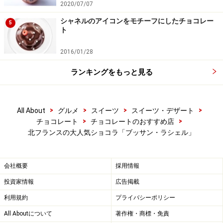
2020/07/07
シャネルのアイコンをモチーフにしたチョコレー
5
ト
「エスカルゴ」はマクロン大統領夫人のブ
リジット・マクロンさんのお気に入り
2016/01/28
ランキングをもっと見る
本店とファクトリーに近い「ル・トゥケ・パリ・プラー
ジュ」までは、パリからTGVで約2時間。フランス北部、
オパール海岸に位置する美しいリゾート地です。
>
>
>
>
All About
グルメ
スイーツ
スイーツ・デザート
>
>
チョコレート
チョコレートのおすすめ店
ファクトリーから車で20分、まずは大統領ご夫妻と縁が
北フランスの大人気ショコラ「ブッサン・ラシェル」
深い「ル・トゥケ・パリ・プラージュ」本店へ出かけま
した。
会社概要
採用情報
投資家情報
広告掲載
利用規約
プライバシーポリシー
イースターシーズンなのでイースターチョコレートが華やか
All Aboutについて
著作権・商標・免責