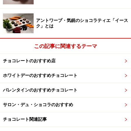
創業の地にあるブッサン・ラシェルのファクトリーとファク
アントワープ・気鋭のショコラティエ「イース
トリーショップ
ク」とは
実際にこの街を訪れると、想像を超えた静けさにびっく
り。「誰もいない～」とつぶやく私、澄み渡る空気、広
この記事に関連するテーマ
がる大自然。人の代わりに「鹿が歩いてくることがあり
ますよ」と教えていただき、なぜだか嬉しくなりまし
チョコレートのおすすめ店
た。
ホワイトデーのおすすめチョコレート
鹿以外のたくさんの動物がいそう。空と大地のコントラスト
バレンタインのおすすめチョコレート
が美しい場所です。
サロン・デュ・ショコラのおすすめ
ブランドの始まりは、ある日曜日の午後。
チョコレート関連記事
近くの川で魚の養殖をしていた家の主人、ブルーノ・デ
リックさん（今は引退されています）が、チョコレート