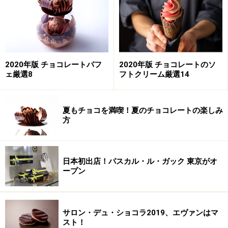
ば間違いない。私はチョコレートが身近にある者同士、
大変恐縮ながら勝手にブリジットさんに親近感を持って
いたので、テンションが上がりました（笑）
2020年版 チョコレートパフ
2020年版 チョコレートのソ
というわけで、私はブッサン・ラシェルを訪ねて北フラ
ェ厳選8
フトクリーム厳選14
ンスへ。日本でほぼ知られていないので、発見者として
（！）、日本のチョコレートラバーのみなさんにしっか
りとご紹介します。
夏もチョコを満喫！夏のチョコレートの楽しみ
方
ブッサン・ラシェルの歴史
日本初出店！パスカル・ル・ガック 東京がオ
ープン
ブッサン・ラシェルは、1985年創業。現在は、フランス
北部を中心に25店舗あります。フランスの北パドカレ地
方「ブッサン」という、静かな町で生まれました。
サロン・デュ・ショコラ2019、エヴァンはマ
スト！