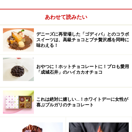
あわせて読みたい
デニーズに再登場した「ゴディバ」とのコラボ
スイーツは、高級チョコとプチ贅沢感を同時に
味わえる！
おやつに！ホットチョコレートに！プロも愛用
「成城石井」のハイカカオチョコ
私は思わず「え！」と言いつつ、続いて「なるほど」。
というのも、みなさんはご存知でしょうか。マクロン大
これは絶対に嬉しい…！ホワイトデーに女性が
喜ぶブルガリのチョコレート
統領ご夫妻は北フランスのアミアン出身。そしてブリジ
ットさんのご実家は、老舗のチョコレート屋さんです。
「5代続くチョコレート店の娘さんが気に入る」とあれ