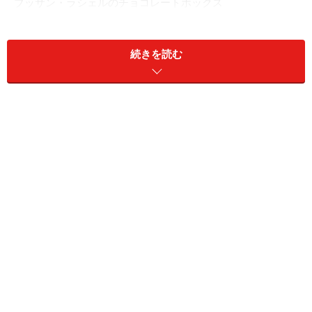
ブッサン・ラシェルのチョコレートボックス
日本では殆ど知られていないこのブランド。私が出会っ
たきっかけは、あるフランス人の方からのプレゼントで
続きを読む
す。
美味しいなぁ～、と思いました。きっとこのチョコレー
トが生まれた北フランスで、長く愛され続けているに違
いないと。特に、私が気に入ったのは「エスカルゴ」で
した。ころん、と丸いプラリネ。外側のシェルがごく薄
い型抜きです。
「美味しいですね」私の言葉に、お届け下さった方は嬉
しそうにこう言いました。「フランス大統領夫人のブリ
ジット・マクロンさんもお好きだそうですよ」。