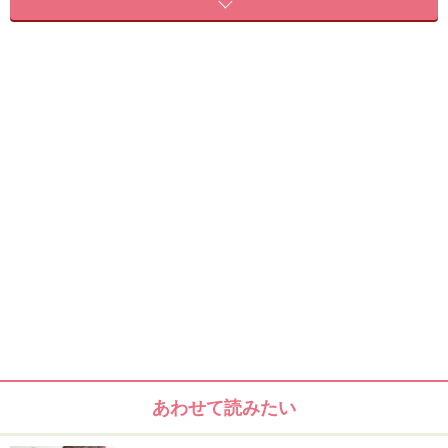
hair&make KAORI (ANTI)
ベースのスタイル
このアレンジは、ちょこんと結べる長さであればOK。ボ
ブから伸ばしかけのミディアムくらいの方に特におすす
めです。
あわせて読みたい
肩に当たってハネやすい長さのボブ