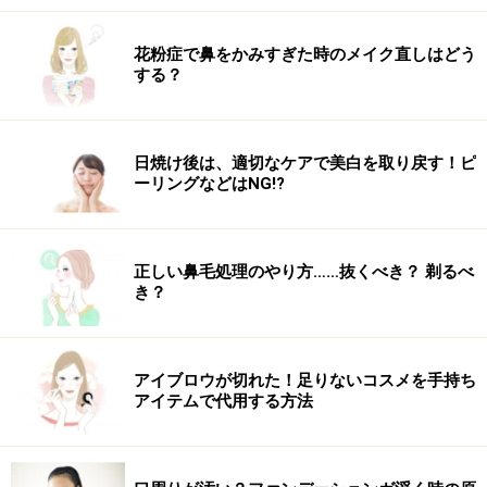
花粉症で鼻をかみすぎた時のメイク直しはどう
端の部分をスカーフの中にしっかり入れ込む
する？
5. 結んだ端を、スカーフの中に押し込んで隠します。そ
れほど長さがない場合は、アメピンなどで留めて隠して
日焼け後は、適切なケアで美白を取り戻す！ピ
しまうとよいです。
ーリングなどはNG!?
正しい鼻毛処理のやり方……抜くべき？ 剃るべ
き？
少しずつ摘まんで引き出す
6. 両サイドを入れ込んだら、トップの髪を引き出して、
アイブロウが切れた！足りないコスメを手持ち
無造作感を出します。
アイテムで代用する方法