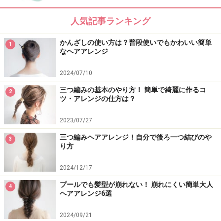
人気記事ランキング
【NG例】ターバンが上に行きすぎてしまい耳が全開。これ
だとスッキリしすぎて抜け感が出ません。
かんざしの使い方は？普段使いでもかわいい簡単
1
なヘアアレンジ
2024/07/10
三つ編みの基本のやり方！ 簡単で綺麗に作るコ
2
【OK例】耳にかぶせて、ニュアンスのある後れ毛を作れば
ツ・アレンジの仕方は？
一気におしゃれスタイルに！
2023/07/27
三つ編みヘアアレンジ！自分で後ろ一つ結びのや
3
り方
2024/12/17
プールでも髪型が崩れない！ 崩れにくい簡単大人
4
ヘアアレンジ6選
2024/09/21