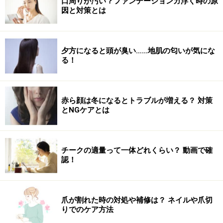
口周りが汚い？ファンデーションガ浮く時の原
因と対策とは
根元から毛先に向かって梳かす
7. 後れ毛にトリートメントオイルやブロスクリームな
夕方になると頭が臭い……地肌の匂いが気にな
ど、ツヤの出るスタイリング剤をつけます。手の平に広
る！
げてから、梳かすようにつけ、束感を出したら完成！
赤ら顔は冬になるとトラブルが増える？ 対策
うまく仕上げるポイント
とNGケアとは
ターバンアレンジがなんだかうまくいかない……そんな場
合は、次のポイントをチェック！「
1.耳周りがスッキリ
チークの適量って一体どれくらい？ 動画で確
全開になっていないか？
」「
2.ターバンの位置が上がり
認！
すぎていないか？
」「
3.ニュアンスのある後れ毛になっ
ているか？
」「
4.トップはほぐれているか？
」、この4
爪が割れた時の対処や補修は？ ネイルや爪切
点をクリアすると仕上がりが見違えますよ。
りでのケア方法