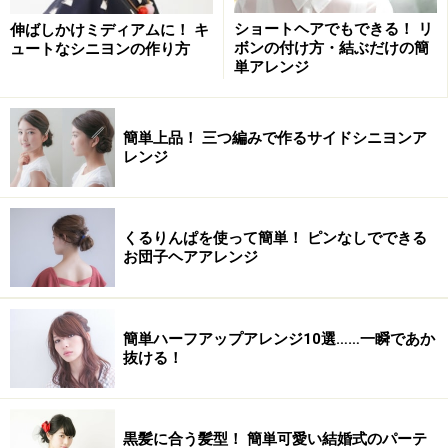
後れ毛を残して一つに結ぶ
ショートヘアでもできる！ リ
伸ばしかけミディアムに！ キ
1. フェイスライン、もみあげ、耳後ろあたりに後れ毛を
ボンの付け方・結ぶだけの簡
ュートなシニヨンの作り方
単アレンジ
作ります。ぼてっと束で固まらず、肌が透けるくらいの
分量にするのがポイント。
簡単上品！ 三つ編みで作るサイドシニヨンア
レンジ
後れ毛だけ26ミリのコテで巻く
くるりんぱを使って簡単！ ピンなしでできる
お団子ヘアアレンジ
2. 下ろした後れ毛だけ、26ミリのヘアアイロンでウェー
ブをつけます。顔に当たらないように気を付けて巻きま
しょう。
簡単ハーフアップアレンジ10選……一瞬であか
抜ける！
黒髪に合う髪型！ 簡単可愛い結婚式のパーテ