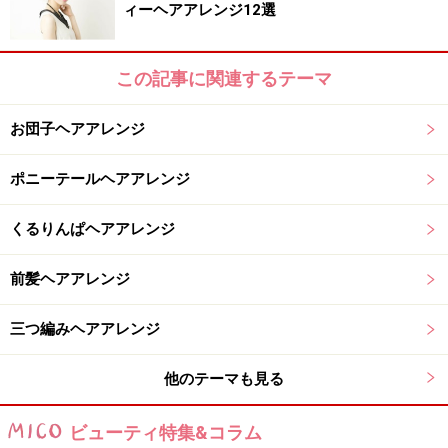
ィーヘアアレンジ12選
鏡で確認しながらニュアンスをつける
3. 顔周り、もみあげ、耳後ろの後れ毛を巻き終えた状態
この記事に関連するテーマ
がこちら。ニュアンスが出て、一気におしゃれ度がアッ
プします。鏡で確認しながら、ニュアンスをつけましょ
お団子ヘアアレンジ
う。
ポニーテールヘアアレンジ
くるりんぱヘアアレンジ
耳を隠すようにターバンを結ぶ
前髪ヘアアレンジ
4. ターバンを巻きます。耳を隠すように下から上に通
三つ編みヘアアレンジ
し、ひと結びします。結び目は、生え際から少し後ろに
ずらしましょう。
他のテーマも見る
ビューティ特集&コラム