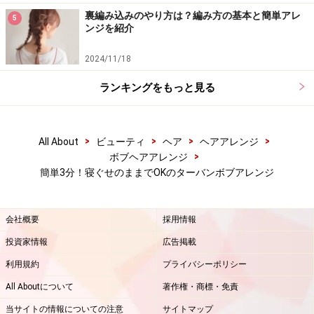
裏編み込みのやり方は？編み方の基本と簡単アレ
5
ンジを紹介
正面＆バック
2024/11/18
ランキングをもっと見る
hair&make KAORI (ANTI)
>
>
>
>
All About
ビューティ
ヘア
ヘアアレンジ
>
ボブヘアアレンジ
簡単3分！寝ぐせのままでOKのターバンボブアレンジ
hair&make KAORI (ANTI)
会社概要
採用情報
使用したターバン
投資家情報
広告掲載
利用規約
プライバシーポリシー
80センチ程度の正方形のスカーフを折りたたみ、8セン
チから10センチ程度の細さにします。真ん中が、襟足部
All Aboutについて
著作権・商標・免責
分に来るので、ここはやや太めでもOK。シンプルなファ
当サイトの情報についての注意
サイトマップ