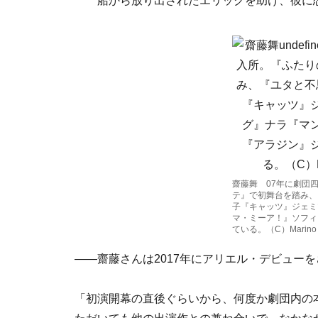
船から放り出されたエリックを助け、彼に
齋藤舞 07年に劇団
テ』で初舞台を踏み、
子『キャッツ』ジェミ
マ・ミーア！』ソフィ
ている。（C）Marino M
――齋藤さんは2017年にアリエル・デビュー
「初演開幕の直後ぐらいから、何度か劇団内の