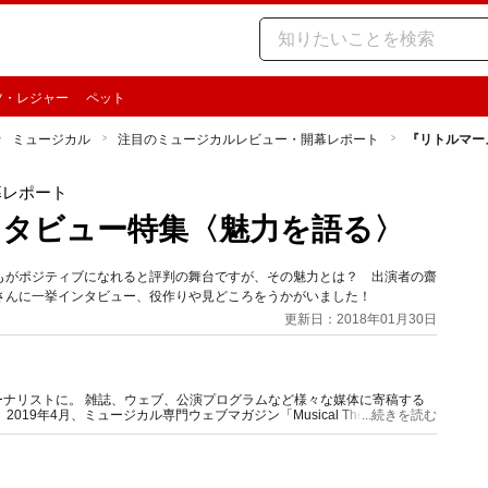
ツ・レジャー
ペット
ミュージカル
注目のミュージカルレビュー・開幕レポート
『リトルマー
幕レポート
タビュー特集〈魅力を語る〉
もがポジティブになれると評判の舞台ですが、その魅力とは？ 出演者の齋
さんに一挙インタビュー、役作りや見どころをうかがいました！
更新日：2018年01月30日
ナリストに。 雑誌、ウェブ、公演プログラムなど様々な媒体に寄稿する
9年4月、ミュージカル専門ウェブマガジン「Musical Theater
...続きを読む