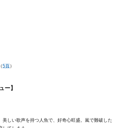
（
5頁
）
ュー】
。美しい歌声を持つ人魚で、好奇心旺盛。嵐で難破した