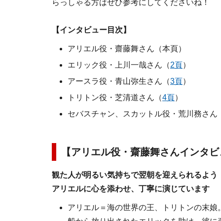
らっしゃる方はぜひ参考にしてくださいね！
【インタビュー目次】
アリエル役・齋藤舞さん（本頁）
エリック役・上川一哉さん（
2頁
）
アースラ役・青山弥生さん（
3頁
）
トリトン役・芝清道さん（
4頁
）
セバスチャン、スカットル役・荒川務さん
【アリエル役・齋藤舞さんインタビ
観た人が明るい気持ちで翌朝を迎えられるよう
アリエルに心を添わせ、丁寧に演じています
アリエル＝海の世界の王、トリトンの末娘