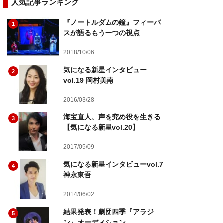
人気記事ランキング
『ノートルダムの鐘』フィーバ
1
スが語るもう一つの視点
2018/10/06
気になる新星インタビュー
2
vol.19 岡村美南
2016/03/28
海宝直人、声を究め役を生きる
3
【気になる新星vol.20】
2017/05/09
気になる新星インタビューvol.7
4
神永東吾
2014/06/02
結果発表！劇団四季『アラジ
5
ン』オーディション