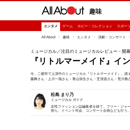
趣味
エンタメ
ゲーム
ホビー・コレクション
スポー
All About
趣味
エンタメ
演劇・コンサート
ミュージカル
／注目のミュージカルレビュー・開
『リトルマーメイド』イン
今、二都市で上演中のミュージカル『リトルマーメイド』。誰
藤舞さん・上川一哉さん・青山弥生さん・芝清道さん・荒川務
松島 まり乃
ミュージカル ガイド
女性ファッション誌編集者を経て、フリー・ジャー
傍ら、イベント司会、コンサート企画なども行う。 201
Japan」をスタート。