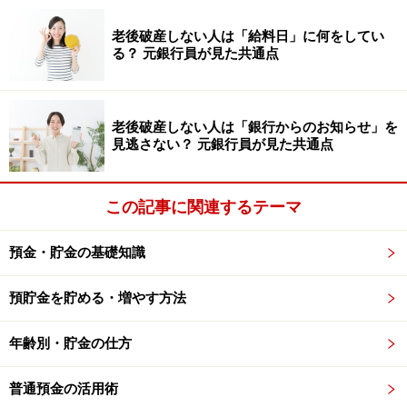
す。より満足のいく飲み会に近づけることが可能になり
老後破産しない人は「給料日」に何をしてい
ます。
る？ 元銀行員が見た共通点
老後破産しない人は「銀行からのお知らせ」を
見逃さない？ 元銀行員が見た共通点
この記事に関連するテーマ
預金・貯金の基礎知識
預貯金を貯める・増やす方法
年齢別・貯金の仕方
金額交渉も食事の内容も、常連だからこそできることも増え
てきます。満足のいく飲み会を目指すなら、顔なじみのお店
普通預金の活用術
を作るのが一番の近道になるかもしれません！