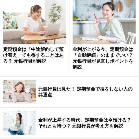
ランでしか予約ができません。
一方、直接交渉の場合には、金額設定や食事の内容、プ
ラスαのサービス等も直接交渉だからこそ得られるもの
も多くあります。昨今では予約詐欺のような行為も横行
定期預金は「中途解約して預
金利が上がる今、定期預金は
していることもあり、直接、顔を合わせての交渉は重要
け替え」ても得することはあ
「自動継続」のままでいい？
なポイントになりますよ。
る？ 元銀行員が解説
元銀行員が見直しポイントを
解説
顔を合わせていないサイトからの予約の場合、私達にと
っては比較的に気楽にキャンセルできるのがメリットな
元銀行員は見た！ 定期預金で損をしない人の
のですが、お店にとってはデメリットでありリスクにな
共通点
ると言うことを忘れてはなりません。
総合すると、一番良いのは、自分の良く行く店で交渉を
金利が上昇する時代、定期預金は今預ける？
それとも待つ？ 元銀行員が考え方を解説
することだと言えるのではないでしょうか？既に信頼関
係が築かれていますので、お互いに交渉しやすくなりま