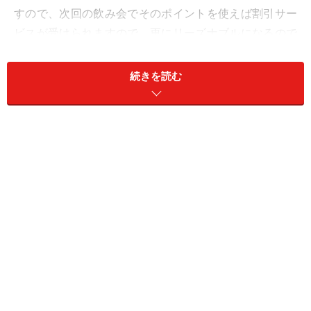
すので、次回の飲み会でそのポイントを使えば割引サー
ビスが受けられますので、更にリーズナブルになるので
す。
続きを読む
ポイントは比較して使おう
各予約サイトやフリーペーパー等に飲み会のクーポン券
が付いていることがありますが、もう持っているからと
そのクーポンをスルーしてしまうのはNG！たとえ同じお
店の同じプランであっても、サイト毎に利用条件やサー
ビス内容が違うことがあります。まずはどのような内容
なのかを確かめて、よりお得なクーポンを探すようにし
ましょう。