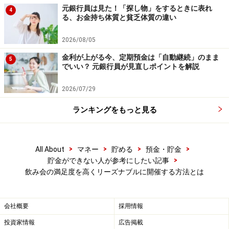
元銀行員は見た！「探し物」をするときに表れ
4
【編集部からのお知らせ】
る、お金持ち体質と貧乏体質の違い
・「家計」について、
アンケート（2026/8/31まで）
を実施
中です！
2026/08/05
※抽選で20名にAmazonギフト券1000円分プレゼント
※謝礼付きの限定アンケートやモニター企画に参加が可能に
金利が上がる今、定期預金は「自動継続」のまま
5
なります
でいい？ 元銀行員が見直しポイントを解説
2026/07/29
ランキングをもっと見る
>
>
>
>
All About
マネー
貯める
預金・貯金
>
貯金ができない人が参考にしたい記事
飲み会の満足度を高くリーズナブルに開催する方法とは
会社概要
採用情報
投資家情報
広告掲載