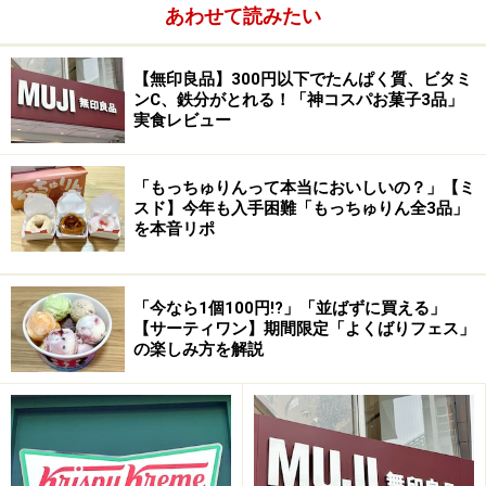
ースなど、味わいもそれぞれ異なったアソートです。ど
あわせて読みたい
れにしようか迷う楽しさもあり、少しずつ切り分けて
色々な味をみんなで分けながら一緒に味わうのも、クリ
【無印良品】300円以下でたんぱく質、ビタミ
ンC、鉄分がとれる！「神コスパお菓子3品」
スマスパーティが盛り上がりそうです。
実食レビュー
「もっちゅりんって本当においしいの？」【ミ
スド】今年も入手困難「もっちゅりん全3品」
を本音リポ
「今なら1個100円!?」「並ばずに買える」
【サーティワン】期間限定「よくばりフェス」
の楽しみ方を解説
音楽は「サンタが街にやってくる」からインスピレーシ