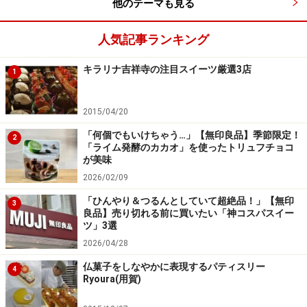
他のテーマも見る
2種のエクレアケーキ 手前／苺と甘酒のエクレアケーキ～
「雪」～ 奥／クリスマスプディングのエクレアケーキ ～
人気記事ランキング
We Wish You A Merry Christmas 各 ￥3,200
キラリナ吉祥寺の注目スイーツ厳選3店
2016年も好評だった「エクレアケーキ」が今年も登場！
1
甘酒と苺を組み合わせたフレーバーは、甘酒の自然な甘
みと苺の甘酸っぱさが合わさった優しい味わい。もう一
2015/04/20
つはクリスマスらしい軽いスパイスを聞かせたチョコレ
「何個でもいけちゃう…」【無印良品】季節限定！
2
ートベースのプディングの2種です。ビッグサイズのエ
「ライム発酵のカカオ」を使ったトリュフチョコ
が美味
クレアは、みんなで切り分けていただきましょう！
2026/02/09
「ひんやり＆つるんとしていて超絶品！」【無印
3
良品】売り切れる前に買いたい「神コスパスイー
ツ」3選
2026/04/28
仏菓子をしなやかに表現するパティスリー
4
Ryoura(用賀)