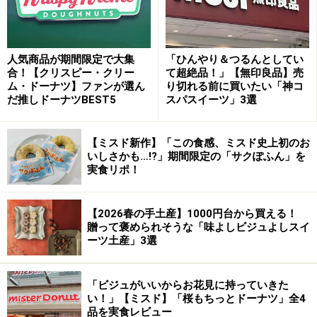
ョンを得て、「クリスマスの夜にサンタクロースが来る
のを心待ちにしている、子供たちのいる街の様子」を歌
ったクリスマスキャロルを題材にしています。
人気商品が期間限定で大集
「ひんやり＆つるんとしてい
合！【クリスピー・クリー
て超絶品！」【無印良品】売
ム・ドーナツ】ファンが選ん
り切れる前に買いたい「神コ
だ推しドーナツBEST5
スパスイーツ」3選
林檎とローズヒップのブッシュ・ド・ノエ
【ミスド新作】「この食感、ミスド史上初のお
ル ～「ファースト・ノエル」～
いしさかも…!?」期間限定の「サクぽふん」を
実食リポ！
【2026春の手土産】1000円台から買える！
贈って褒められそうな「味よしビジュよしスイ
林檎とローズヒップのブッシュ・ド・ノエル ～「ファース
ーツ土産」3選
ト・ノエル」～ ￥4,500
爽やかな林檎のブリュレを甘酸っぱいローズヒップのム
「ビジュがいいからお花見に持っていきた
ースで包み、どこか懐かしい味わいながらデザインは斬
い！」【ミスド】「桜もちっとドーナツ」全4
新な深紅のブッシュ・ド・ノエルです。シャンパンとの
品を実食レビュー