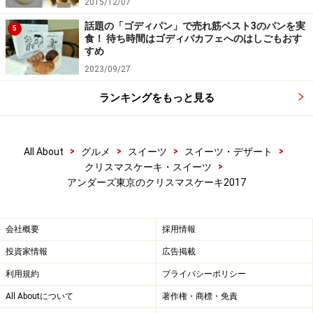
2015/12/07
話題の「ゴディパン」で売れ筋ベスト3のパンを実
5
食！ 待ち時間はゴディバカフェへのはしごもおす
すめ
2023/09/27
ランキングをもっと見る
クリスマスエクレア セレクション
>
>
>
>
All About
グルメ
スイーツ
スイーツ・デザート
>
クリスマスケーキ・スイーツ
アンダーズ東京のクリスマスケーキ2017
クリスマスエクレア セレクション スモール 各￥220 ／ ラー
ジ 各￥520
会社概要
採用情報
アンダーズ 東京の代表格のシグネチャースイーツ「エク
投資家情報
広告掲載
レア」は、フィンガーフードサイズの“スモール”と、通
利用規約
プライバシーポリシー
常サイズの“ラージ”の2種。切り分ける必要もないエクレ
All Aboutについて
著作権・商標・免責
アなら、お茶の時間もスマートにプレートにサービスで