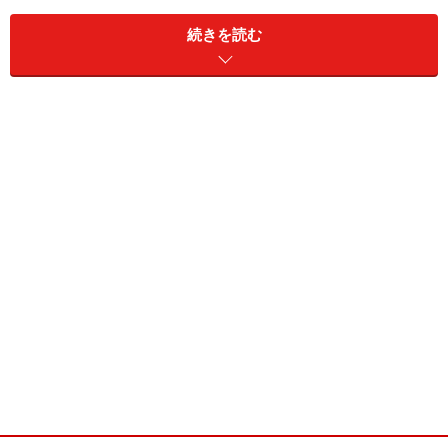
続きを読む
アソートクリスマスケーキ ～「サンタが街にやってくる」
～￥5,500
（スノーマンのいる緑色のケーキから時計回りで）
抹茶とチョコレートのケーキ、苺とチョコレートのショ
ートケーキ、マンゴーとココナッツのムース、苺のショ
ートケーキ、ピスタチオとベリーのムース。
プティガトーというよりも、小さめのホールケーキが5
種類もそろった贅沢なアソートケーキです。定番のショ
ートケーキや、トロピカルなマンゴーとココナッツのム